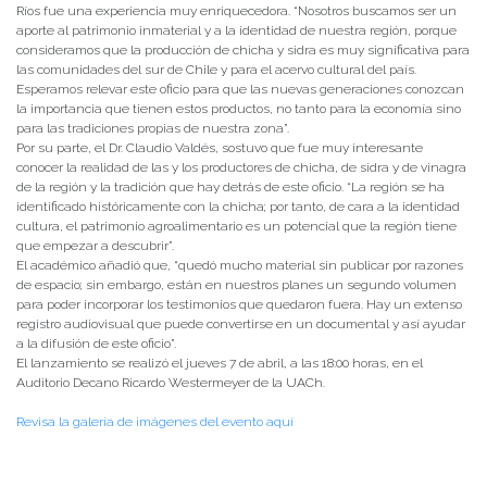
Ríos fue una experiencia muy enriquecedora. “Nosotros buscamos ser un
aporte al patrimonio inmaterial y a la identidad de nuestra región, porque
consideramos que la producción de chicha y sidra es muy significativa para
las comunidades del sur de Chile y para el acervo cultural del país.
Esperamos relevar este oficio para que las nuevas generaciones conozcan
la importancia que tienen estos productos, no tanto para la economía sino
para las tradiciones propias de nuestra zona”.
Por su parte, el Dr. Claudio Valdés, sostuvo que fue muy interesante
conocer la realidad de las y los productores de chicha, de sidra y de vinagra
de la región y la tradición que hay detrás de este oficio. “La región se ha
identificado históricamente con la chicha; por tanto, de cara a la identidad
cultura, el patrimonio agroalimentario es un potencial que la región tiene
que empezar a descubrir”.
El académico añadió que, “quedó mucho material sin publicar por razones
de espacio; sin embargo, están en nuestros planes un segundo volumen
para poder incorporar los testimonios que quedaron fuera. Hay un extenso
registro audiovisual que puede convertirse en un documental y así ayudar
a la difusión de este oficio”.
El lanzamiento se realizó el jueves 7 de abril, a las 18:00 horas, en el
Auditorio Decano Ricardo Westermeyer de la UACh.
Revisa la galería de imágenes del evento aquí