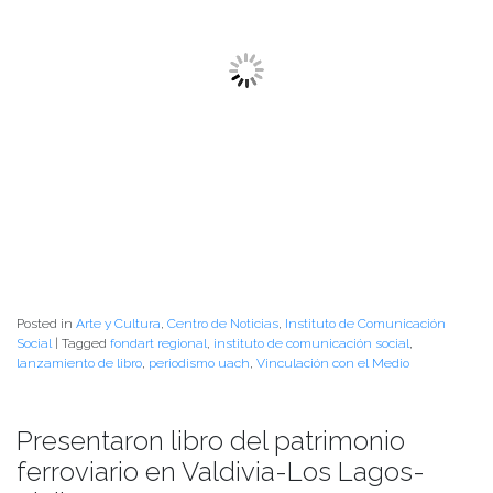
ferroviario en Valdivia-Los Lagos-
Riñihue
Publicado el
04/04/2018
- Facultad de Filosofía y Humanidades
“
Última Parada:
Encuentro de
Identidades y
Memorias Ferroviarias
en torno al tramo:
Valdivia – Los Lagos –
Antilhue
” se realizó
gracias al Fondart Regional
– convocatoria 2016- y se
ejecutó el 2017.
El proyecto buscó sistematizar, plasmar y difundir la memoria viva en las
comunidades, además de fortalecer las identidades regionales a través de
la visibilización de sus procesos económicos, sociales y productivos.
El profesor Ricardo Molina, responsable del prólogo del libro, ayudó en todo
el proceso investigativo a Yoselin Jaramillo y a Ismael Basso, resultando
una guía y apoyo para alcanzar la publicación del texto que ayer se
presentó en dependencias de la Universidad Austral de Chile.