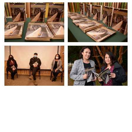
Posted in
Arte y Cultura
,
Centro de Noticias
,
Instituto de Comunicación
Social
|
Tagged
fondart regional
,
instituto de comunicación social
,
lanzamiento de libro
,
periodismo uach
,
Vinculación con el Medio
Presentaron libro del patrimonio