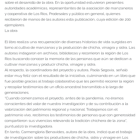
sobre el desarrollo de la obra. En la oportunidad estuvieron presentes
autoridades académicas, representantes de la asociación de manzaneros
y cooperativa de Los Ríos, Prodesales y público en general, quienes
recibieron de manos de las autoras esta publicación, cuya edición de 200
ejemplares.
La obra
El libro realiza una recuperación de diversas historias de vida surgidas en
torno al cultivo de manzanas y la producción de chicha, vinagra y sidra. Las
autoras indagaron en archivos, bibliotecas y recorrieron la región de Los
Ríos buscando conocer la memoria de las personas que aún se dedican a
cultivar manzanas y producir chicha, vinagre y sidra.
Al respecto, la coordinadora del proyecto y autora, Paola Segovia, señaló
estar muy feliz con el resultado de la iniciativa, culminando en un libro que
fue posible gracias al trabajo colaborativo que les permitió recorrer la región
y recopilar testimonios de un oficio ancestral transmitido a lo largo de
generaciones.
“Cuando comenzamos el proyecto, antes de la pandemia, no éramos
conscientes del valor de nuestra investigación y de su contribución a la
valorización del patrimonio regional y nacional. Trabajamos con el
patrimonio vivo, recibimos los testimonios de personas que con generosidad
compartieron sus vivencias relevando la tradición chichera de la zona”,
puntualizó la investigadora.
En tanto, Carmengloria Benavides, autora de la obra, indicó que el trabajo
de investigación sobre los productores de chicha, sidra y vinagre en Los