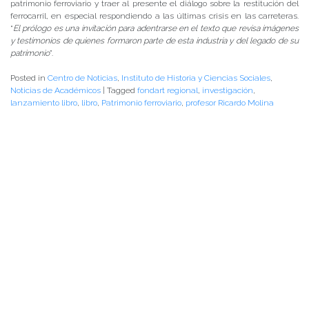
PALABRAS CLAVES
agenda facultad
arte y cultura
centro de noticias
conferencias y charlas
facultad
instituto de ciencias de la educación
instituto de historia y ciencias sociales
instituto de lingüística y literatura
noticias de académicos
noticias de estudiantes
vinculacion
vinculación
NOTICIAS RECIENTES
NOTICIAS 28/07/2026
📚 Anunciamos a nuestra comunidad universitaria que en la página de
Revistas UACh (http://revistas.uach.cl/), ya se encuentra disponible para
su lectura y descarga la edición del n° 77 de Estudios Filológicos (EFIL),
publicado recientemente. Felicitamos al equipo editorial de Estudios
Filológicos, al Instituto de Lingüística y Literatura, la Oficina de