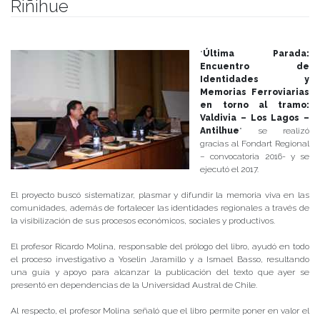
Al respecto, el profesor Molina señaló que el libro permite poner en valor el
patrimonio ferroviario y traer al presente el diálogo sobre la restitución del
ferrocarril, en especial respondiendo a las últimas crisis en las carreteras.
“
El prólogo es una invitación para adentrarse en el texto que revisa imágenes
y testimonios de quienes formaron parte de esta industria y del legado de su
patrimonio
”.
Posted in
Centro de Noticias
,
Instituto de Historia y Ciencias Sociales
,
Noticias de Académicos
|
Tagged
fondart regional
,
investigación
,
lanzamiento libro
,
libro
,
Patrimonio ferroviario
,
profesor Ricardo Molina