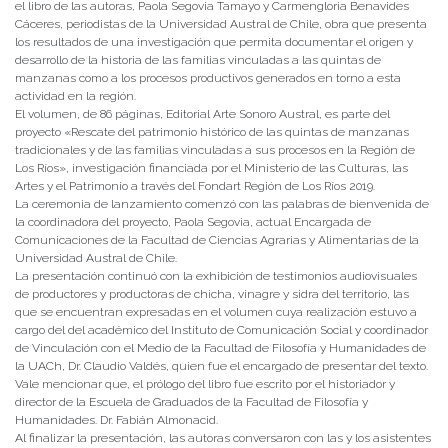
el libro de las autoras, Paola Segovia Tamayo y Carmengloria Benavides
Cáceres, periodistas de la Universidad Austral de Chile, obra que presenta
los resultados de una investigación que permita documentar el origen y
desarrollo de la historia de las familias vinculadas a las quintas de
manzanas como a los procesos productivos generados en torno a esta
actividad en la región.
El volumen, de 86 páginas, Editorial Arte Sonoro Austral, es parte del
proyecto «Rescate del patrimonio histórico de las quintas de manzanas
tradicionales y de las familias vinculadas a sus procesos en la Región de
Los Ríos», investigación financiada por el Ministerio de las Culturas, las
Artes y el Patrimonio a través del Fondart Región de Los Ríos 2019.
La ceremonia de lanzamiento comenzó con las palabras de bienvenida de
la coordinadora del proyecto, Paola Segovia, actual Encargada de
Comunicaciones de la Facultad de Ciencias Agrarias y Alimentarias de la
Universidad Austral de Chile.
La presentación continuó con la exhibición de testimonios audiovisuales
de productores y productoras de chicha, vinagre y sidra del territorio, las
que se encuentran expresadas en el volumen cuya realización estuvo a
cargo del del académico del Instituto de Comunicación Social y coordinador
de Vinculación con el Medio de la Facultad de Filosofía y Humanidades de
la UACh, Dr. Claudio Valdés, quien fue el encargado de presentar del texto.
Vale mencionar que, el prólogo del libro fue escrito por el historiador y
director de la Escuela de Graduados de la Facultad de Filosofía y
Humanidades. Dr. Fabián Almonacid.
Al finalizar la presentación, las autoras conversaron con las y los asistentes