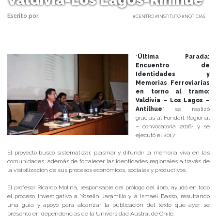
Escrito por:
Carolina Angulo | 04/04/2018 |
#CENTRO #INSTITUTO #NOTICIAS
“
Última Parada:
Encuentro de
Identidades y
Memorias Ferroviarias
en torno al tramo:
Valdivia – Los Lagos –
Antilhue
” se realizó
gracias al Fondart Regional
– convocatoria 2016- y se
ejecutó el 2017.
El proyecto buscó sistematizar, plasmar y difundir la memoria viva en las
comunidades, además de fortalecer las identidades regionales a través de
la visibilización de sus procesos económicos, sociales y productivos.
El profesor Ricardo Molina, responsable del prólogo del libro, ayudó en todo
el proceso investigativo a Yoselin Jaramillo y a Ismael Basso, resultando
una guía y apoyo para alcanzar la publicación del texto que ayer se
presentó en dependencias de la Universidad Austral de Chile.