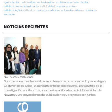
agenda facultad
arte y cultura
centro de noticias
conferencias y charlas
facultad
instituto de ciencias de la educación
instituto de historia y ciencias sociales
instituto de lingüística y literatura
noticias de académicos
noticias de estudiantes
vinculacion
vinculación
NOTICIAS RECIENTES
NOTICIAS 07/08/2026
Durante el encuentro se abordaron temas como la obra de Lope de Vega y
Calderón de la Barca, el pensamiento clásico español, los desafíos de la
investigación en literatura, los criterios editoriales de la Universidad de
Navarra y las proyecciones de publicaciones y proyectos conjuntos.