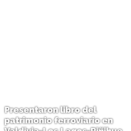
Presentaron libro del
patrimonio ferroviario en
Valdivia-Los Lagos-Riñihue