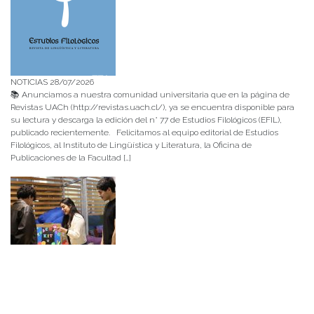
NOTICIAS 28/07/2026
📚 Anunciamos a nuestra comunidad universitaria que en la página de
Revistas UACh (http://revistas.uach.cl/), ya se encuentra disponible para
su lectura y descarga la edición del n° 77 de Estudios Filológicos (EFIL),
publicado recientemente. Felicitamos al equipo editorial de Estudios
Filológicos, al Instituto de Lingüística y Literatura, la Oficina de
Publicaciones de la Facultad […]
NOTICIAS 15/07/2026
Muchos de estos recursos fueron implementados durante el semestre en
las residencias de Mejor Niñez Nidal y Las Parras, espacios donde el