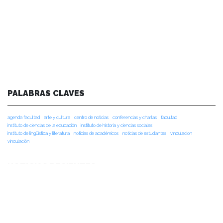
PALABRAS CLAVES
agenda facultad
arte y cultura
centro de noticias
conferencias y charlas
facultad
instituto de ciencias de la educación
instituto de historia y ciencias sociales
instituto de lingüística y literatura
noticias de académicos
noticias de estudiantes
vinculacion
vinculación
NOTICIAS RECIENTES