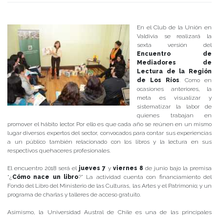
Publicado el
13/05/2018
- Facultad de Filosofía y Humanidades
En el Club de la Unión en
Valdivia se realizará la
sexta versión del
Encuentro de
Mediadores de
Lectura de la Región
de Los Ríos
. Como en
ocasiones anteriores, la
meta es visualizar y
sistematizar la labor de
quienes trabajan en
promover el hábito lector. Por ello es que cada año se reúnen en un mismo
lugar diversos expertos del sector, convocados para contar sus experiencias
a un público también relacionado con los libros y la lectura en sus
respectivos quehaceres profesionales.
El encuentro 2018 será el
jueves 7
y
viernes 8
de junio bajo la premisa
“¿
Cómo nace un libro
?” La actividad cuenta con financiamiento del
Fondo del Libro del Ministerio de las Culturas, las Artes y el Patrimonio; y un
programa de charlas y talleres de acceso gratuito.
Asimismo, la Universidad Austral de Chile es una de las principales