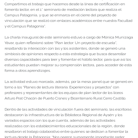
Compartimos el trabajo que hacemos desde la línea de certificación en
fomento lector, en el 1° seminario de mediación lectora que realiza el
Campus Patagonia, y que se enmarca en el cierre del proyecto de
vinculación que se realizó con enlaces académicos entre nuestra Facultad
y el Campus Patagonia”.
La charla inaugural de este seminario estuvo a cargo de Mónica Munizaga
Yávar, quien reflexionó sobre “Plan lector: Un proyecto de escuela”,
resaltando la interacción con las y los asistentes, donde se generó una
simbiosis de opiniones respecto a esta estrategia que busca desarrollar
diversas capacidades para leer y fomentar el hábito lector, para que así los
estudiantes puedan mejorar su comprensión lectora, para acceder de esta
forma a otros aprendizajes.
La actividad estuvo marcada, además, por la mesa panel que se generó en
torno a los “Planes de lectura literaria: Experiencias y proyectos” con
profesores y representantes de los equipos de plan lector de los liceos
Arturo Prat Chacón de Puerto Cisnes y Bicentenario Rural Cerro Castillo.
Dentro de las actividades de vinculación fuera del seminario, las escritoras
destacaron la infraestructura de la Biblioteca Regional de Aysén y los
variados espacios con los que cuenta, además de las actividades
realizadas con los establecimientos educacionales de la región, donde
resaltaron el trabajo colaborativo entre quienes se dedican a fomentar la
lectura desde la Patagonia: “Nos parece sumamente importante poder