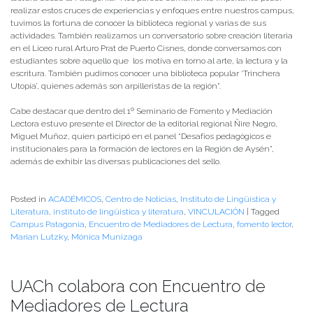
realizar estos cruces de experiencias y enfoques entre nuestros campus,
tuvimos la fortuna de conocer la biblioteca regional y varias de sus
actividades. También realizamos un conversatorio sobre creación literaria
en el Liceo rural Arturo Prat de Puerto Cisnes, donde conversamos con
estudiantes sobre aquello que los motiva en torno al arte, la lectura y la
escritura. También pudimos conocer una biblioteca popular ‘Trinchera
Utopía’, quienes además son arpilleristas de la región”.
Cabe destacar que dentro del 1º Seminario de Fomento y Mediación
Lectora estuvo presente el Director de la editorial regional Ñire Negro,
Miguel Muñoz, quien participó en el panel “Desafíos pedagógicos e
institucionales para la formación de lectores en la Región de Aysén”,
además de exhibir las diversas publicaciones del sello.
Posted in
ACADÉMICOS
,
Centro de Noticias
,
Instituto de Lingüística y
Literatura
,
instituto de lingüistica y literatura
,
VINCULACIÓN
|
Tagged
Campus Patagonia
,
Encuentro de Mediadores de Lectura
,
fomento lector
,
Marian Lutzky
,
Mónica Munizaga
UACh colabora con Encuentro de
Mediadores de Lectura