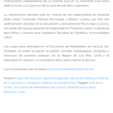
instituciones colaboradoras de un evento que en su momento tuvo como
sede la Casa Luis Oyarzún de la casa de estudios superiores.
La coordinación general está en manos de las especialistas en fomento
lector Karen Coronado, Mónica Munizaga y Marian Lutzky. Las tres son
profesionales del área de la educación; y actualmente Munizaga y Lutzky,
son parte del equipo docente del Diplomado en Fomento Lector y Literatura
para NIños y Jóvenes que imparte la Facultad de Filosofía y Humanidades
UACh.
Los cupos para participar en el Encuentro de Mediadores de Lectura son
limitados. Al asistir al evento se podrán conocer metodologías, proyectos y
vivencias de quienes trabajan en la Región de Los Ríos, Chile y el
extranjero en relación a innovadoras ideas para motivar la lectura.
Las inscripciones son al correo
encuentromediadores@gmail.com
Posted in
Agenda Facultad
,
Agenda Postgrado
,
Centro de Noticias
,
Instituto
de Lingüística y Literatura
,
Noticias de Académicos
|
Tagged
Club de la
Unión
,
Encuentro de Mediadores de Lectura
,
fomento lector
,
libros
,
literatura
,
uach