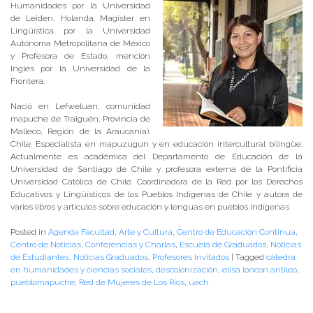
Humanidades por la Universidad
de Leiden, Holanda; Magíster en
Lingüística por la Universidad
Autónoma Metropolitana de México
y Profesora de Estado, mención
Inglés por la Universidad de la
Frontera.
Nació en Lefweluan, comunidad
mapuche de Traiguén, Provincia de
Malleco, Región de la Araucanía).
Chile. Especialista en mapuzugun y en educación intercultural bilingüe.
Actualmente es académica del Departamento de Educación de la
Universidad de Santiago de Chile y profesora externa de la Pontificia
Universidad Católica de Chile. Coordinadora de la Red por los Derechos
Educativos y Lingüísticos de los Pueblos Indígenas de Chile y autora de
varios libros y artículos sobre educación y lenguas en pueblos indígenas
Posted in
Agenda Facultad
,
Arte y Cultura
,
Centro de Educación Continua
,
Centro de Noticias
,
Conferencias y Charlas
,
Escuela de Graduados
,
Noticias
de Estudiantes
,
Noticias Graduados
,
Profesores Invitados
|
Tagged
cátedra
en humanidades y ciencias sociales
,
descolonización
,
elisa loncon antileo
,
pueblomapuche
,
Red de Mujeres de Los Ríos
,
uach