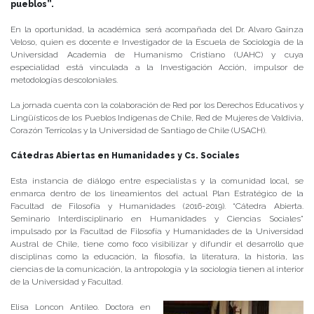
pueblos”.
En la oportunidad, la académica será acompañada del Dr. Alvaro Gaínza
Veloso, quien es docente e Investigador de la Escuela de Sociología de la
Universidad Academia de Humanismo Cristiano (UAHC) y cuya
especialidad está vinculada a la Investigación Acción, impulsor de
metodologías descoloniales.
La jornada cuenta con la colaboración de Red por los Derechos Educativos y
Lingüísticos de los Pueblos Indígenas de Chile, Red de Mujeres de Valdivia,
Corazón Terrícolas y la Universidad de Santiago de Chile (USACH).
Cátedras Abiertas en Humanidades y Cs. Sociales
Esta instancia de diálogo entre especialistas y la comunidad local, se
enmarca dentro de los lineamientos del actual Plan Estratégico de la
Facultad de Filosofía y Humanidades (2016-2019). “Cátedra Abierta.
Seminario Interdisciplinario en Humanidades y Ciencias Sociales”
impulsado por la Facultad de Filosofía y Humanidades de la Universidad
Austral de Chile, tiene como foco visibilizar y difundir el desarrollo que
disciplinas como la educación, la filosofía, la literatura, la historia, las
ciencias de la comunicación, la antropología y la sociología tienen al interior
de la Universidad y Facultad.
Elisa Loncon Antileo. Doctora en