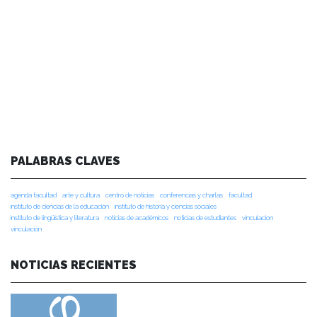
PALABRAS CLAVES
agenda facultad
arte y cultura
centro de noticias
conferencias y charlas
facultad
instituto de ciencias de la educación
instituto de historia y ciencias sociales
instituto de lingüística y literatura
noticias de académicos
noticias de estudiantes
vinculacion
vinculación
NOTICIAS RECIENTES