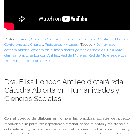
Posted in
Arte y Cultura
,
Centro de Educación Continua
,
Centro de Noticias
,
Conferencias y Charlas
,
Profesores Invitados
|
Tagged
+ Comunidad
,
cátedra abierta
,
cátedra en humanidades y ciencias sociales
,
Dr. Álvaro
Gainza
,
Dra. Elisa Loncón Antileo
,
Red de Mujeres
,
Red de Mujeres de Los
Ríos
,
Vinculación con el Medio
Dra. Elisa Loncon Antileo dictará 2da
Cátedra Abierta en Humanidades y
Ciencias Sociales
Publicado el
20/05/2019
- Facultad de Filosofía y Humanidades
Con el objetivo de dialogar en torno a las prácticas sociales del pueblo
mapuche que permiten espacios de otredad, conocimientos y resistencia al
colonialismo y, a su vez, analizar el proceso histórico de lucha y