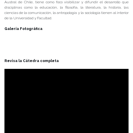
Austral de Chile, tiene como foco visibilizar y difundir el desarrollo que
disciplinas como la educación, la filosofía, la literatura, la historia, las
ciencias de la comunicación, la antropología y la sociología tienen al interior
de la Universidad y Facultad.
Galería Fotográfica
Revisa la Cátedra completa