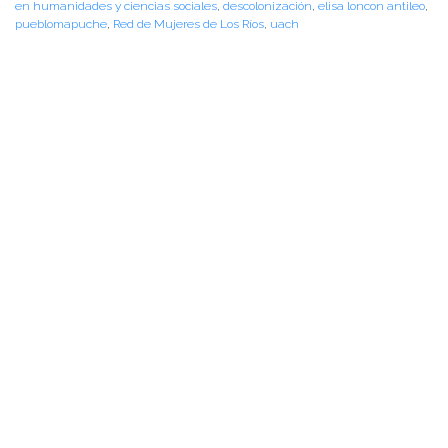
en humanidades y ciencias sociales
,
descolonización
,
elisa loncon antileo
,
pueblomapuche
,
Red de Mujeres de Los Ríos
,
uach
PALABRAS CLAVES
agenda facultad
arte y cultura
centro de noticias
conferencias y charlas
facultad
instituto de ciencias de la educación
instituto de historia y ciencias sociales
instituto de lingüística y literatura
noticias de académicos
noticias de estudiantes
vinculacion
vinculación
NOTICIAS RECIENTES