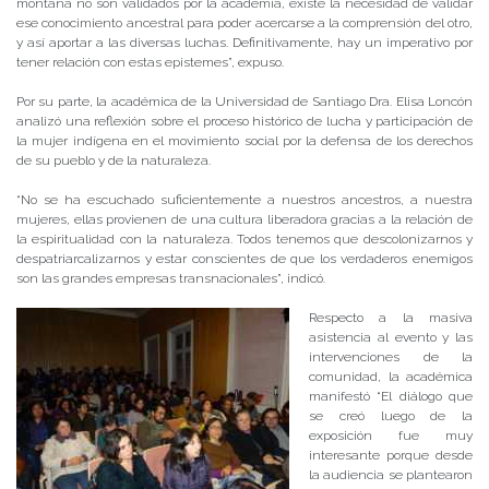
montaña no son validados por la academia, existe la necesidad de validar
ese conocimiento ancestral para poder acercarse a la comprensión del otro,
y así aportar a las diversas luchas. Definitivamente, hay un imperativo por
tener relación con estas epistemes”, expuso.
Por su parte, la académica de la Universidad de Santiago Dra. Elisa Loncón
analizó una reflexión sobre el proceso histórico de lucha y participación de
la mujer indígena en el movimiento social por la defensa de los derechos
de su pueblo y de la naturaleza.
“No se ha escuchado suficientemente a nuestros ancestros, a nuestra
mujeres, ellas provienen de una cultura liberadora gracias a la relación de
la espiritualidad con la naturaleza. Todos tenemos que descolonizarnos y
despatriarcalizarnos y estar conscientes de que los verdaderos enemigos
son las grandes empresas transnacionales”, indicó.
Respecto a la masiva
asistencia al evento y las
intervenciones de la
comunidad, la académica
manifestó “El diálogo que
se creó luego de la
exposición fue muy
interesante porque desde
la audiencia se plantearon