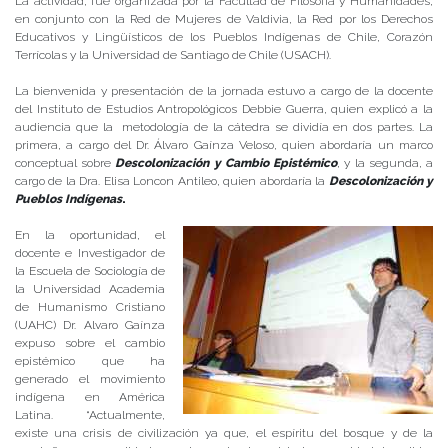
La actividad, fue organizada por la Facultad de Filosofía y Humanidades,
en conjunto con la Red de Mujeres de Valdivia, la Red por los Derechos
Educativos y Lingüísticos de los Pueblos Indígenas de Chile, Corazón
Terrícolas y la Universidad de Santiago de Chile (USACH).
La bienvenida y presentación de la jornada estuvo a cargo de la docente
del Instituto de Estudios Antropológicos Debbie Guerra, quien explicó a la
audiencia que la metodología de la cátedra se dividía en dos partes. La
primera, a cargo del Dr. Álvaro Gaínza Veloso, quien abordaría un marco
conceptual sobre
Descolonización y Cambio Epistémico
,
y la segunda, a
cargo de la Dra. Elisa Loncon Antileo, quien abordaría la
Descolonización y
Pueblos Indígenas
.
En la oportunidad, el
docente e Investigador de
la Escuela de Sociología de
la Universidad Academia
de Humanismo Cristiano
(UAHC) Dr. Alvaro Gaínza
expuso sobre el cambio
epistémico que ha
generado el movimiento
indígena en América
Latina. “Actualmente,
existe una crisis de civilización ya que, el espíritu del bosque y de la