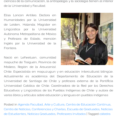
ciencias de la comunicación, la antropología y la sociología tienen al interior
de la Universidad y Facultad.
Elisa Loncon Antileo. Doctora en
Humanidades por la Universidad
de Leiden, Holanda; Magíster en
Lingüística por la Universidad
Autónoma Metropolitana de México
y Profesora de Estado, mención
Inglés por la Universidad de la
Frontera.
Nació en Lefweluan, comunidad
mapuche de Traiguén, Provincia de
Malleco, Región de la Araucanía).
Chile. Especialista en mapuzugun y en educación intercultural bilingüe.
Actualmente es académica del Departamento de Educación de la
Universidad de Santiago de Chile y profesora externa de la Pontificia
Universidad Católica de Chile. Coordinadora de la Red por los Derechos
Educativos y Lingüísticos de los Pueblos Indígenas de Chile y autora de
varios libros y artículos sobre educación y lenguas en pueblos indígenas
Posted in
Agenda Facultad
,
Arte y Cultura
,
Centro de Educación Continua
,
Centro de Noticias
,
Conferencias y Charlas
,
Escuela de Graduados
,
Noticias
de Estudiantes
,
Noticias Graduados
,
Profesores Invitados
|
Tagged
cátedra