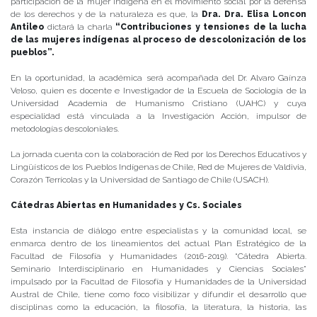
participación de la mujer indígena en el movimiento social por la defensa
de los derechos y de la naturaleza es que, la
Dra. Dra. Elisa Loncon
Antileo
dictará la charla
“Contribuciones y tensiones de la lucha
de las mujeres indígenas al proceso de descolonización de los
pueblos”.
En la oportunidad, la académica será acompañada del Dr. Alvaro Gaínza
Veloso, quien es docente e Investigador de la Escuela de Sociología de la
Universidad Academia de Humanismo Cristiano (UAHC) y cuya
especialidad está vinculada a la Investigación Acción, impulsor de
metodologías descoloniales.
La jornada cuenta con la colaboración de Red por los Derechos Educativos y
Lingüísticos de los Pueblos Indígenas de Chile, Red de Mujeres de Valdivia,
Corazón Terrícolas y la Universidad de Santiago de Chile (USACH).
Cátedras Abiertas en Humanidades y Cs. Sociales
Esta instancia de diálogo entre especialistas y la comunidad local, se
enmarca dentro de los lineamientos del actual Plan Estratégico de la
Facultad de Filosofía y Humanidades (2016-2019). “Cátedra Abierta.
Seminario Interdisciplinario en Humanidades y Ciencias Sociales”
impulsado por la Facultad de Filosofía y Humanidades de la Universidad
Austral de Chile, tiene como foco visibilizar y difundir el desarrollo que
disciplinas como la educación, la filosofía, la literatura, la historia, las