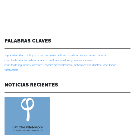
PALABRAS CLAVES
agenda facultad
arte y cultura
centro de noticias
conferencias y charlas
facultad
instituto de ciencias de la educación
instituto de historia y ciencias sociales
instituto de lingüística y literatura
noticias de académicos
noticias de estudiantes
vinculacion
vinculación
NOTICIAS RECIENTES