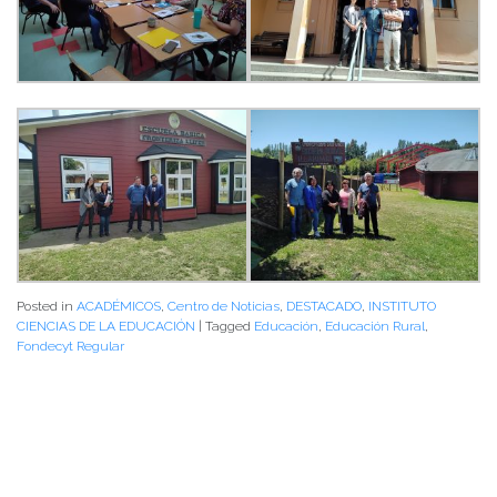
Posted in
ACADÉMICOS
,
Centro de Noticias
,
DESTACADO
,
INSTITUTO
CIENCIAS DE LA EDUCACIÓN
|
Tagged
Educación
,
Educación Rural
,
Fondecyt Regular