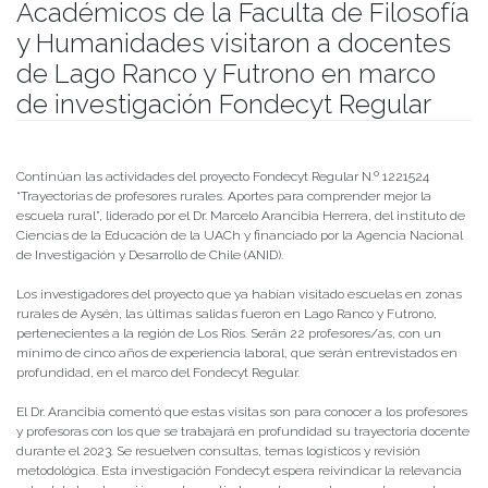
Académicos de la Faculta de Filosofía
y Humanidades visitaron a docentes
de Lago Ranco y Futrono en marco
de investigación Fondecyt Regular
Publicado el
02/03/2023
- Facultad de Filosofía y Humanidades
Continúan las actividades del proyecto Fondecyt Regular N.º 1221524
“Trayectorias de profesores rurales. Aportes para comprender mejor la
escuela rural”, liderado por el Dr. Marcelo Arancibia Herrera, del instituto de
Ciencias de la Educación de la UACh y financiado por la Agencia Nacional
de Investigación y Desarrollo de Chile (ANID).
Los investigadores del proyecto que ya habían visitado escuelas en zonas
rurales de Aysén, las últimas salidas fueron en Lago Ranco y Futrono,
pertenecientes a la región de Los Ríos. Serán 22 profesores/as, con un
mínimo de cinco años de experiencia laboral, que serán entrevistados en
profundidad, en el marco del Fondecyt Regular.
El Dr. Arancibia comentó que estas visitas son para conocer a los profesores
y profesoras con los que se trabajará en profundidad su trayectoria docente
durante el 2023. Se resuelven consultas, temas logísticos y revisión
metodológica. Esta investigación Fondecyt espera reivindicar la relevancia