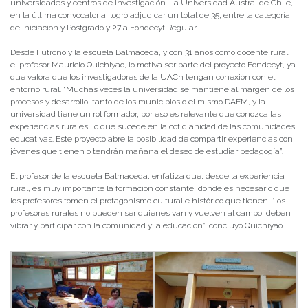
universidades y centros de investigación. La Universidad Austral de Chile,
en la última convocatoria, logró adjudicar un total de 35, entre la categoría
de Iniciación y Postgrado y 27 a Fondecyt Regular.
Desde Futrono y la escuela Balmaceda, y con 31 años como docente rural,
el profesor Mauricio Quichiyao, lo motiva ser parte del proyecto Fondecyt, ya
que valora que los investigadores de la UACh tengan conexión con el
entorno rural. “Muchas veces la universidad se mantiene al margen de los
procesos y desarrollo, tanto de los municipios o el mismo DAEM, y la
universidad tiene un rol formador, por eso es relevante que conozca las
experiencias rurales, lo que sucede en la cotidianidad de las comunidades
educativas. Este proyecto abre la posibilidad de compartir experiencias con
jóvenes que tienen o tendrán mañana el deseo de estudiar pedagogía”.
El profesor de la escuela Balmaceda, enfatiza que, desde la experiencia
rural, es muy importante la formación constante, donde es necesario que
los profesores tomen el protagonismo cultural e histórico que tienen, “los
profesores rurales no pueden ser quienes van y vuelven al campo, deben
vibrar y participar con la comunidad y la educación”, concluyó Quichiyao.