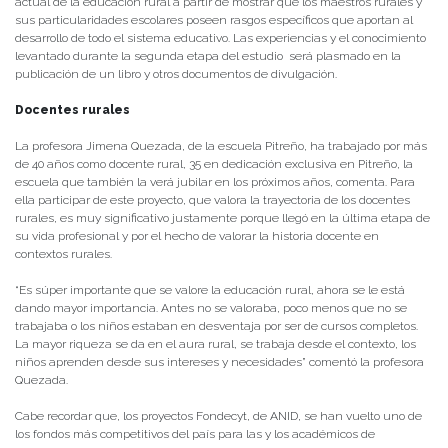
actual de la educación rural a partir de mostrar que los maestros rurales y
sus particularidades escolares poseen rasgos específicos que aportan al
desarrollo de todo el sistema educativo. Las experiencias y el conocimiento
levantado durante la segunda etapa del estudio será plasmado en la
publicación de un libro y otros documentos de divulgación.
Docentes rurales
La profesora Jimena Quezada, de la escuela Pitreño, ha trabajado por más
de 40 años como docente rural, 35 en dedicación exclusiva en Pitreño, la
escuela que también la verá jubilar en los próximos años, comenta. Para
ella participar de este proyecto, que valora la trayectoria de los docentes
rurales, es muy significativo justamente porque llegó en la última etapa de
su vida profesional y por el hecho de valorar la historia docente en
contextos rurales.
“Es súper importante que se valore la educación rural, ahora se le está
dando mayor importancia. Antes no se valoraba, poco menos que no se
trabajaba o los niños estaban en desventaja por ser de cursos completos.
La mayor riqueza se da en el aura rural, se trabaja desde el contexto, los
niños aprenden desde sus intereses y necesidades” comentó la profesora
Quezada.
Cabe recordar que, los proyectos Fondecyt, de ANID, se han vuelto uno de
los fondos más competitivos del país para las y los académicos de