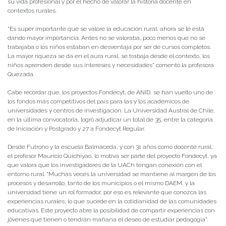
su vida profesional y por el hecho de valorar la historia docente en
contextos rurales.
“Es súper importante que se valore la educación rural, ahora se le está
dando mayor importancia. Antes no se valoraba, poco menos que no se
trabajaba o los niños estaban en desventaja por ser de cursos completos.
La mayor riqueza se da en el aura rural, se trabaja desde el contexto, los
niños aprenden desde sus intereses y necesidades” comentó la profesora
Quezada.
Cabe recordar que, los proyectos Fondecyt, de ANID, se han vuelto uno de
los fondos más competitivos del país para las y los académicos de
universidades y centros de investigación. La Universidad Austral de Chile,
en la última convocatoria, logró adjudicar un total de 35, entre la categoría
de Iniciación y Postgrado y 27 a Fondecyt Regular.
Desde Futrono y la escuela Balmaceda, y con 31 años como docente rural,
el profesor Mauricio Quichiyao, lo motiva ser parte del proyecto Fondecyt, ya
que valora que los investigadores de la UACh tengan conexión con el
entorno rural. “Muchas veces la universidad se mantiene al margen de los
procesos y desarrollo, tanto de los municipios o el mismo DAEM, y la
universidad tiene un rol formador, por eso es relevante que conozca las
experiencias rurales, lo que sucede en la cotidianidad de las comunidades
educativas. Este proyecto abre la posibilidad de compartir experiencias con
jóvenes que tienen o tendrán mañana el deseo de estudiar pedagogía”.