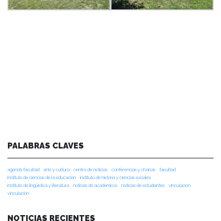
PALABRAS CLAVES
agenda facultad
arte y cultura
centro de noticias
conferencias y charlas
facultad
instituto de ciencias de la educación
instituto de historia y ciencias sociales
instituto de lingüística y literatura
noticias de académicos
noticias de estudiantes
vinculacion
vinculación
NOTICIAS RECIENTES