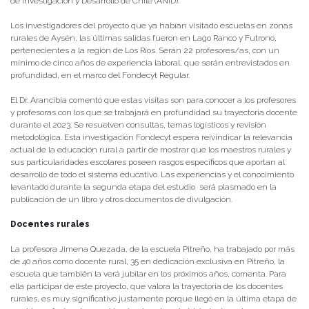
de Investigación y Desarrollo de Chile (ANID).
Los investigadores del proyecto que ya habían visitado escuelas en zonas
rurales de Aysén, las últimas salidas fueron en Lago Ranco y Futrono,
pertenecientes a la región de Los Ríos. Serán 22 profesores/as, con un
mínimo de cinco años de experiencia laboral, que serán entrevistados en
profundidad, en el marco del Fondecyt Regular.
El Dr. Arancibia comentó que estas visitas son para conocer a los profesores
y profesoras con los que se trabajará en profundidad su trayectoria docente
durante el 2023. Se resuelven consultas, temas logísticos y revisión
metodológica. Esta investigación Fondecyt espera reivindicar la relevancia
actual de la educación rural a partir de mostrar que los maestros rurales y
sus particularidades escolares poseen rasgos específicos que aportan al
desarrollo de todo el sistema educativo. Las experiencias y el conocimiento
levantado durante la segunda etapa del estudio será plasmado en la
publicación de un libro y otros documentos de divulgación.
Docentes rurales
La profesora Jimena Quezada, de la escuela Pitreño, ha trabajado por más
de 40 años como docente rural, 35 en dedicación exclusiva en Pitreño, la
escuela que también la verá jubilar en los próximos años, comenta. Para
ella participar de este proyecto, que valora la trayectoria de los docentes
rurales, es muy significativo justamente porque llegó en la última etapa de