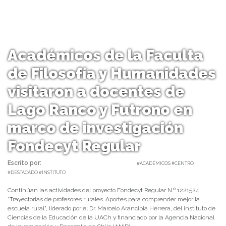
Académicos de la Faculta
de Filosofía y Humanidades
visitaron a docentes de
Lago Ranco y Futrono en
marco de investigación
Fondecyt Regular
Escrito por:
Carolina Angulo | 02/03/2023 |
#ACADÉMICOS #CENTRO
#DESTACADO #INSTITUTO
Continúan las actividades del proyecto Fondecyt Regular N.º 1221524
“Trayectorias de profesores rurales. Aportes para comprender mejor la
escuela rural”, liderado por el Dr. Marcelo Arancibia Herrera, del instituto de
Ciencias de la Educación de la UACh y financiado por la Agencia Nacional