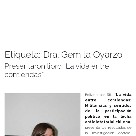
Etiqueta:
Dra. Gemita Oyarzo
Presentaron libro “La vida entre
contiendas”
Publicado el
01/10/2018
- Facultad de Filosofía y Humanidades
Editado por RIL, “
La vida
entre contiendas:
Militancias y sentidos
de la participación
política en la lucha
antidictatorial chilena
”
presenta los resultados de
la investigación doctoral