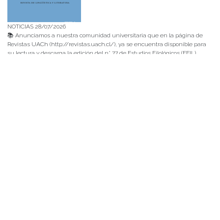
NOTICIAS 28/07/2026
📚 Anunciamos a nuestra comunidad universitaria que en la página de
Revistas UACh (http://revistas.uach.cl/), ya se encuentra disponible para
su lectura y descarga la edición del n° 77 de Estudios Filológicos (EFIL),
publicado recientemente. Felicitamos al equipo editorial de Estudios
Filológicos, al Instituto de Lingüística y Literatura, la Oficina de
Publicaciones de la Facultad […]
NOTICIAS 15/07/2026
Muchos de estos recursos fueron implementados durante el semestre en
las residencias de Mejor Niñez Nidal y Las Parras, espacios donde el
estudiantado desarrolló experiencias de aprendizaje y acompañamiento.