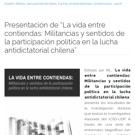
Karen Alfaro
,
lanzamiento libro
,
lucha antidictatorial
,
militancias
,
uach
Presentación de “La vida entre
contiendas: Militancias y sentidos de
la participación política en la lucha
antidictatorial chilena”
Publicado el
24/09/2018
- Facultad de Filosofía y Humanidades
Editado por RIL, “
La vida
entre contiendas:
Militancias y sentidos
de la participación
política en la lucha
antidictatorial chilena
”
presenta los resultados de
la investigación doctoral
que realizó la Investigadora
Asociada del ICSO-UDP. A
través de una serie de
entrevistas biográficas con