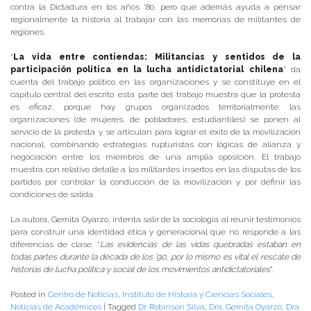
contra la Dictadura en los años ’80, pero que además ayuda a pensar
regionalmente la historia al trabajar con las memorias de militantes de
regiones.
“
La vida entre contiendas: Militancias y sentidos de la
participación política en la lucha antidictatorial chilena
” da
cuenta del trabajo político en las organizaciones y se constituye en el
capítulo central del escrito: esta parte del trabajo muestra que la protesta
es eficaz, porque hay grupos organizados territorialmente: las
organizaciones (de mujeres, de pobladores, estudiantiles) se ponen al
servicio de la protesta y se articulan para lograr el éxito de la movilización
nacional, combinando estrategias rupturistas con lógicas de alianza y
negociación entre los miembros de una amplia oposición. El trabajo
muestra con relativo detalle a los militantes insertos en las disputas de los
partidos por controlar la conducción de la movilización y por definir las
condiciones de salida.
La autora, Gemita Oyarzo, intenta salir de la sociología al reunir testimonios
para construir una identidad ética y generacional que no responde a las
diferencias de clase. “
Las evidencias de las vidas quebradas estaban en
todas partes durante la década de los ’90, por lo mismo es vital el rescate de
historias de lucha política y social de los movimientos antidictatoriales
”.
Posted in
Centro de Noticias
,
Instituto de Historia y Ciencias Sociales
,
Noticias de Académicos
|
Tagged
Dr. Robinson Silva
,
Dra. Gemita Oyarzo
,
Dra.