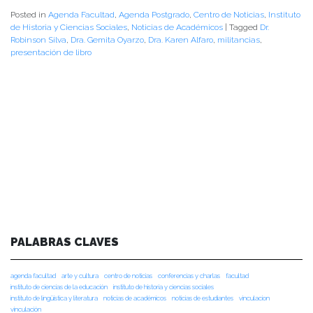
Posted in
Agenda Facultad
,
Agenda Postgrado
,
Centro de Noticias
,
Instituto
de Historia y Ciencias Sociales
,
Noticias de Académicos
|
Tagged
Dr.
Robinson Silva
,
Dra. Gemita Oyarzo
,
Dra. Karen Alfaro
,
militancias
,
presentación de libro
PALABRAS CLAVES
agenda facultad
arte y cultura
centro de noticias
conferencias y charlas
facultad
instituto de ciencias de la educación
instituto de historia y ciencias sociales
instituto de lingüística y literatura
noticias de académicos
noticias de estudiantes
vinculacion
vinculación