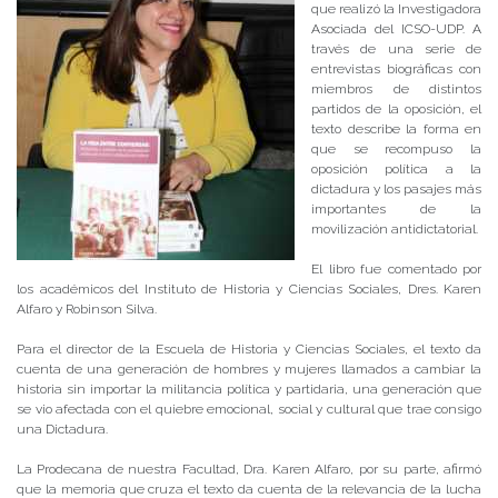
que realizó la Investigadora
Asociada del ICSO-UDP. A
través de una serie de
entrevistas biográficas con
miembros de distintos
partidos de la oposición, el
texto describe la forma en
que se recompuso la
oposición política a la
dictadura y los pasajes más
importantes de la
movilización antidictatorial.
El libro fue comentado por
los académicos del Instituto de Historia y Ciencias Sociales, Dres. Karen
Alfaro y Robinson Silva.
Para el director de la Escuela de Historia y Ciencias Sociales, el texto da
cuenta de una generación de hombres y mujeres llamados a cambiar la
historia sin importar la militancia política y partidaria, una generación que
se vio afectada con el quiebre emocional, social y cultural que trae consigo
una Dictadura.
La Prodecana de nuestra Facultad, Dra. Karen Alfaro, por su parte, afirmó
que la memoria que cruza el texto da cuenta de la relevancia de la lucha