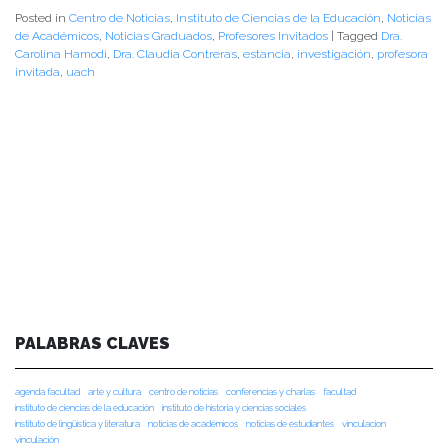
Posted in
Centro de Noticias
,
Instituto de Ciencias de la Educación
,
Noticias
de Académicos
,
Noticias Graduados
,
Profesores Invitados
|
Tagged
Dra.
Carolina Hamodi
,
Dra. Claudia Contreras
,
estancia
,
investigación
,
profesora
invitada
,
uach
PALABRAS CLAVES
agenda facultad
arte y cultura
centro de noticias
conferencias y charlas
facultad
instituto de ciencias de la educación
instituto de historia y ciencias sociales
instituto de lingüística y literatura
noticias de académicos
noticias de estudiantes
vinculacion
vinculación