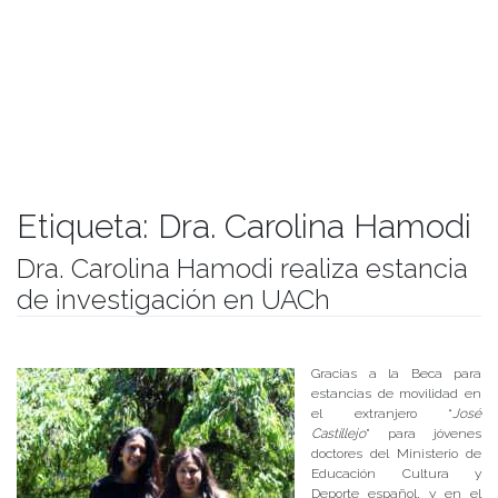
Etiqueta:
Dra. Carolina Hamodi
Dra. Carolina Hamodi realiza estancia
de investigación en UACh
Publicado el
26/12/2017
- Facultad de Filosofía y Humanidades
Gracias a la Beca para
estancias de movilidad en
el extranjero “
José
Castillejo
” para jóvenes
doctores del Ministerio de
Educación Cultura y
Deporte español, y en el