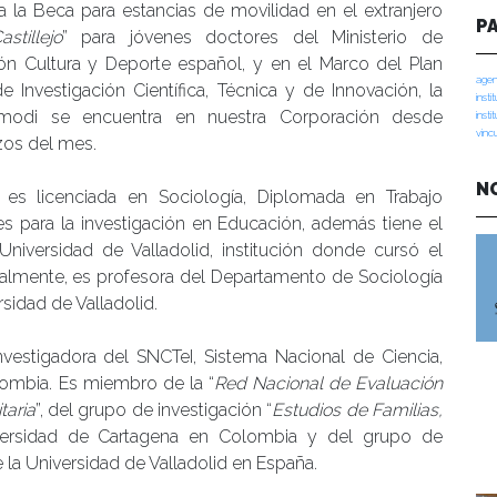
a la Beca para estancias de movilidad en el extranjero
P
stillejo
” para jóvenes doctores del Ministerio de
ón Cultura y Deporte español, y en el Marco del Plan
agen
de Investigación Científica, Técnica y de Innovación, la
insti
modi se encuentra en nuestra Corporación desde
insti
vinc
os del mes.
N
a es licenciada en Sociología, Diplomada en Trabajo
es para la investigación en Educación, además tiene el
niversidad de Valladolid, institución donde cursó el
almente, es profesora del Departamento de Sociología
rsidad de Valladolid.
estigadora del SNCTeI, Sistema Nacional de Ciencia,
lombia. Es miembro de la “
Red Nacional de Evaluación
taria
”, del grupo de investigación “
Estudios de Familias,
versidad de Cartagena en Colombia y del grupo de
e la Universidad de Valladolid en España.