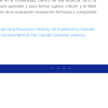
en la Universidad. Dentro de esa estancia, dictó la
ra aprender y para formar sujetos críticos
” y el taller
és de la evaluación: evaluación formativa y compartida
ncias de la Educación
,
Noticias de Académicos
,
Noticias
. Carolina Hamodi
,
Dra. Claudia Contreras
,
estancia
,