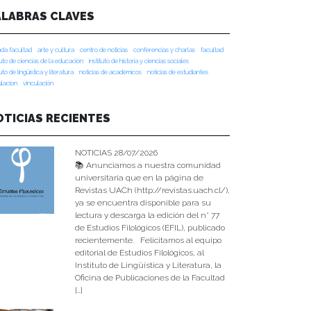
ALABRAS CLAVES
da facultad
arte y cultura
centro de noticias
conferencias y charlas
facultad
tuto de ciencias de la educación
instituto de historia y ciencias sociales
tuto de lingüística y literatura
noticias de académicos
noticias de estudiantes
ulacion
vinculación
OTICIAS RECIENTES
NOTICIAS 28/07/2026
📚 Anunciamos a nuestra comunidad
universitaria que en la página de
Revistas UACh (http://revistas.uach.cl/),
ya se encuentra disponible para su
lectura y descarga la edición del n° 77
de Estudios Filológicos (EFIL), publicado
recientemente. Felicitamos al equipo
editorial de Estudios Filológicos, al
Instituto de Lingüística y Literatura, la
Oficina de Publicaciones de la Facultad
[…]