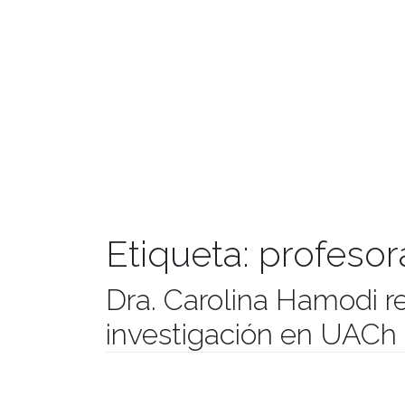
Etiqueta:
profesor
Dra. Carolina Hamodi re
investigación en UACh
Publicado el
26/12/2017
- Facultad de Filosofía y Hu