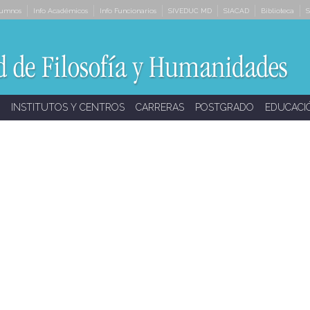
lumnos
Info Académicos
Info Funcionarios
SIVEDUC MD
SIACAD
Biblioteca
S
INSTITUTOS Y CENTROS
CARRERAS
POSTGRADO
EDUCACI