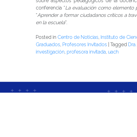
sobre aspectos pedagógicos de la docencia 
conferencia “
La evaluación como elemento pa
“
Aprender a formar ciudadanos críticos a trav
en la escuela
”.
Posted in
Centro de Noticias
,
Instituto de Cie
Graduados
,
Profesores Invitados
|
Tagged
Dra
investigación
,
profesora invitada
,
uach