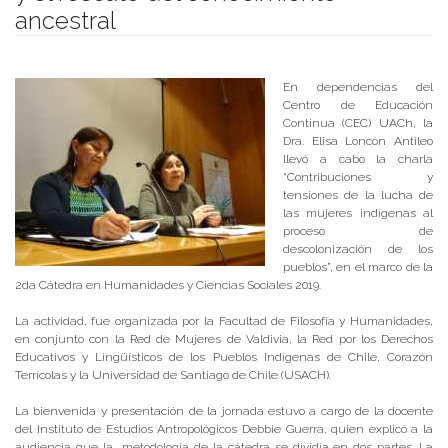
ancestral
Publicado el
27/05/2019
- Facultad de Filosofía y Humanidades
En dependencias del
Centro de Educación
Continua (CEC) UACh, la
Dra. Elisa Loncón Antileo
llevó a cabo la charla
“Contribuciones y
tensiones de la lucha de
las mujeres indígenas al
proceso de
descolonización de los
pueblos”, en el marco de la
2da Cátedra en Humanidades y Ciencias Sociales 2019.
La actividad, fue organizada por la Facultad de Filosofía y Humanidades,
en conjunto con la Red de Mujeres de Valdivia, la Red por los Derechos
Educativos y Lingüísticos de los Pueblos Indígenas de Chile, Corazón
Terrícolas y la Universidad de Santiago de Chile (USACH).
La bienvenida y presentación de la jornada estuvo a cargo de la docente
del Instituto de Estudios Antropológicos Debbie Guerra, quien explicó a la
audiencia que la metodología de la cátedra se dividía en dos partes. La