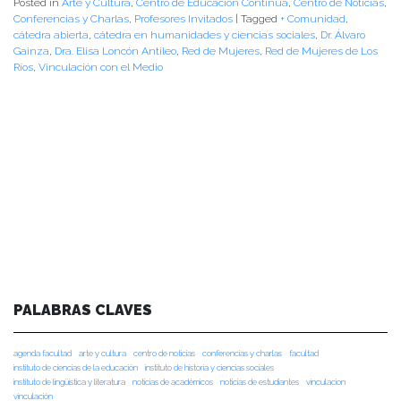
Posted in
Arte y Cultura
,
Centro de Educación Continua
,
Centro de Noticias
,
Conferencias y Charlas
,
Profesores Invitados
|
Tagged
+ Comunidad
,
cátedra abierta
,
cátedra en humanidades y ciencias sociales
,
Dr. Álvaro
Gainza
,
Dra. Elisa Loncón Antileo
,
Red de Mujeres
,
Red de Mujeres de Los
Ríos
,
Vinculación con el Medio
PALABRAS CLAVES
agenda facultad
arte y cultura
centro de noticias
conferencias y charlas
facultad
instituto de ciencias de la educación
instituto de historia y ciencias sociales
instituto de lingüística y literatura
noticias de académicos
noticias de estudiantes
vinculacion
vinculación