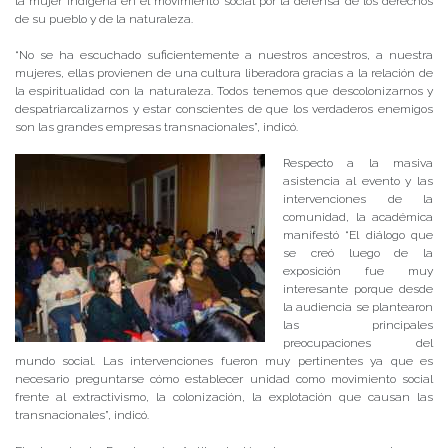
la mujer indígena en el movimiento social por la defensa de los derechos
de su pueblo y de la naturaleza.
“No se ha escuchado suficientemente a nuestros ancestros, a nuestra
mujeres, ellas provienen de una cultura liberadora gracias a la relación de
la espiritualidad con la naturaleza. Todos tenemos que descolonizarnos y
despatriarcalizarnos y estar conscientes de que los verdaderos enemigos
son las grandes empresas transnacionales”, indicó.
Respecto a la masiva
asistencia al evento y las
intervenciones de la
comunidad, la académica
manifestó “El diálogo que
se creó luego de la
exposición fue muy
interesante porque desde
la audiencia se plantearon
las principales
preocupaciones del
mundo social. Las intervenciones fueron muy pertinentes ya que es
necesario preguntarse cómo establecer unidad como movimiento social
frente al extractivismo, la colonización, la explotación que causan las
transnacionales”, indicó.