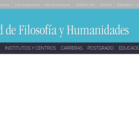
lumnos
Info Académicos
Info Funcionarios
SIVEDUC MD
SIACAD
Biblioteca
S
INSTITUTOS Y CENTROS
CARRERAS
POSTGRADO
EDUCACI