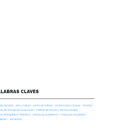
ALABRAS CLAVES
da facultad
arte y cultura
centro de noticias
conferencias y charlas
facultad
tuto de ciencias de la educación
instituto de historia y ciencias sociales
tuto de lingüística y literatura
noticias de académicos
noticias de estudiantes
ulacion
vinculación