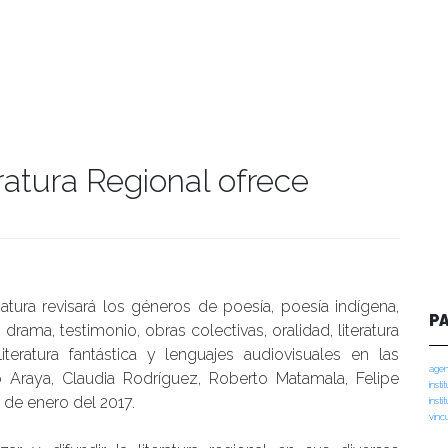
ratura Regional ofrece
manidades
atura revisará los géneros de poesía, poesía indígena,
P
, drama, testimonio, obras colectivas, oralidad, literatura
, literatura fantástica y lenguajes audiovisuales en las
agen
 Araya, Claudia Rodríguez, Roberto Matamala, Felipe
insti
3 de enero del 2017.
insti
vinc