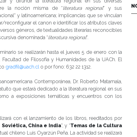
rizar y difundir la literatura regional en sus diversas
N
obre la noción misma de “
literatura regional
” y sus
nacional” y latinoamericana; implicancias que se vinculan
/reconfigurar el canon e identificar los atributos claves
iversos géneros, de textualidades literarias reconocibles
iscursiva denominada “
literatura regional
”.
eminario se realizarán hasta el jueves 5 de enero con la
a Facultad de Filosofía y Humanidades de la UACh. El
ico
gradfil@uach.cl
o por fono: 632 22 1312.
ispanoamericana Contemporánea, Dr. Roberto Matamala,
atuito que estará dedicado a la literatura regional en sus
torno a exposiciones temáticas y encuentros con los
alizará con el lanzamiento de los libros, reeditados por
 Soviética, China e India
”, y “
Temas de la Cultura
ual chileno Luis Oyarzún Peña. La actividad se realizará