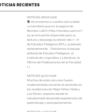
OTICIAS RECIENTES
NOTICIAS 28/07/2026
📚 Anunciamos a nuestra comunidad
universitaria que en la página de
Revistas UACh (http://revistas.uach.cl/),
ya se encuentra disponible para su
lectura y descarga la edición del n° 77
de Estudios Filológicos (EFIL), publicado
recientemente. Felicitamos al equipo
editorial de Estudios Filológicos, al
Instituto de Lingüística y Literatura, la
Oficina de Publicaciones de la Facultad
[…]
NOTICIAS 15/07/2026
Muchos de estos recursos fueron
implementados durante el semestre en
las residencias de Mejor Niñez Nidal y
Las Parras, espacios donde el
estudiantado desarrolló experiencias de
aprendizaje y acompañamiento.
NOTICIAS 14/07/2026