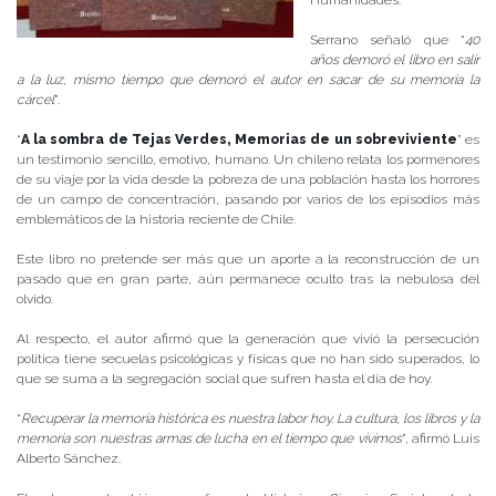
Humanidades.
Serrano señaló que “
40
años demoró el libro en salir
a la luz, mismo tiempo que demoró el autor en sacar de su memoria la
cárcel
”.
“
A la sombra de Tejas Verdes, Memorias de un sobreviviente
” es
un testimonio sencillo, emotivo, humano. Un chileno relata los pormenores
de su viaje por la vida desde la pobreza de una población hasta los horrores
de un campo de concentración, pasando por varios de los episodios más
emblemáticos de la historia reciente de Chile.
Este libro no pretende ser más que un aporte a la reconstrucción de un
pasado que en gran parte, aún permanece oculto tras la nebulosa del
olvido.
Al respecto, el autor afirmó que la generación que vivió la persecución
política tiene secuelas psicológicas y físicas que no han sido superados, lo
que se suma a la segregación social que sufren hasta el día de hoy.
“
Recuperar la memoria histórica es nuestra labor hoy. La cultura, los libros y la
memoria son nuestras armas de lucha en el tiempo que vivimos
”, afirmó Luis
Alberto Sánchez.