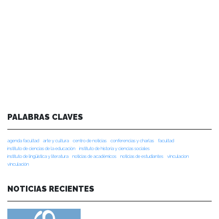
PALABRAS CLAVES
agenda facultad
arte y cultura
centro de noticias
conferencias y charlas
facultad
instituto de ciencias de la educación
instituto de historia y ciencias sociales
instituto de lingüística y literatura
noticias de académicos
noticias de estudiantes
vinculacion
vinculación
NOTICIAS RECIENTES