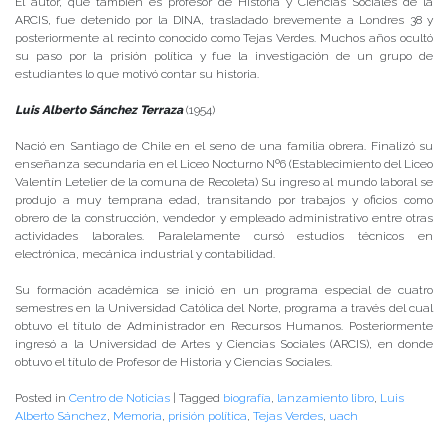
El autor, que también es profesor de Historia y Ciencias Sociales de la
ARCIS, fue detenido por la DINA, trasladado brevemente a Londres 38 y
posteriormente al recinto conocido como Tejas Verdes. Muchos años ocultó
su paso por la prisión política y fue la investigación de un grupo de
estudiantes lo que motivó contar su historia.
Luis Alberto Sánchez Terraza
(1954)
Nació en Santiago de Chile en el seno de una familia obrera. Finalizó su
enseñanza secundaria en el Liceo Nocturno Nº6 (Establecimiento del Liceo
Valentín Letelier de la comuna de Recoleta) Su ingreso al mundo laboral se
produjo a muy temprana edad, transitando por trabajos y oficios como
obrero de la construcción, vendedor y empleado administrativo entre otras
actividades laborales. Paralelamente cursó estudios técnicos en
electrónica, mecánica industrial y contabilidad.
Su formación académica se inició en un programa especial de cuatro
semestres en la Universidad Católica del Norte, programa a través del cual
obtuvo el título de Administrador en Recursos Humanos. Posteriormente
ingresó a la Universidad de Artes y Ciencias Sociales (ARCIS), en donde
obtuvo el título de Profesor de Historia y Ciencias Sociales.
Posted in
Centro de Noticias
|
Tagged
biografía
,
lanzamiento libro
,
Luis
Alberto Sánchez
,
Memoria
,
prisión política
,
Tejas Verdes
,
uach