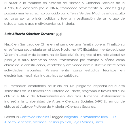
El autor, que también es profesor de Historia y Ciencias Sociales de la
ARCIS, fue detenido por la DINA, trasladado brevemente a Londres 38 y
posteriormente al recinto conocido como Tejas Verdes. Muchos años ocultó
su paso por la prisión política y fue la investigación de un grupo de
estudiantes lo que motivó contar su historia.
Luis Alberto Sánchez Terraza
(1954)
Nació en Santiago de Chile en el seno de una familia obrera. Finalizó su
enseñanza secundaria en el Liceo Nocturno Nº6 (Establecimiento del Liceo
Valentín Letelier de la comuna de Recoleta) Su ingreso al mundo laboral se
produjo a muy temprana edad, transitando por trabajos y oficios como
obrero de la construcción, vendedor y empleado administrativo entre otras
actividades laborales. Paralelamente cursó estudios técnicos en
electrónica, mecánica industrial y contabilidad.
Su formación académica se inició en un programa especial de cuatro
semestres en la Universidad Católica del Norte, programa a través del cual
obtuvo el título de Administrador en Recursos Humanos. Posteriormente
ingresó a la Universidad de Artes y Ciencias Sociales (ARCIS), en donde
obtuvo el título de Profesor de Historia y Ciencias Sociales.
Posted in
Centro de Noticias
|
Tagged
biografía
,
lanzamiento libro
,
Luis
Alberto Sánchez
,
Memoria
,
prisión política
,
Tejas Verdes
,
uach