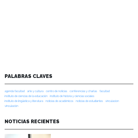
PALABRAS CLAVES
agenda facultad
arte y cultura
centro de noticias
conferencias y charlas
facultad
instituto de ciencias de la educación
instituto de historia y ciencias sociales
instituto de lingüística y literatura
noticias de académicos
noticias de estudiantes
vinculacion
vinculación
NOTICIAS RECIENTES