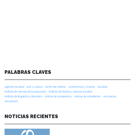
PALABRAS CLAVES
agenda facultad
arte y cultura
centro de noticias
conferencias y charlas
facultad
instituto de ciencias de la educación
instituto de historia y ciencias sociales
instituto de lingüística y literatura
noticias de académicos
noticias de estudiantes
vinculacion
vinculación
NOTICIAS RECIENTES