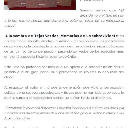
Humanidades.
Serrano señaló que “
40
años demoró el libro en salir
a la luz, mismo tiempo que demoró el autor en sacar de su memoria la
cárcel
”.
“
A la sombra de Tejas Verdes, Memorias de un sobreviviente
” es
un testimonio sencillo, emotivo, humano. Un chileno relata los pormenores
de su viaje por la vida desde la pobreza de una población hasta los horrores
de un campo de concentración, pasando por varios de los episodios más
emblemáticos de la historia reciente de Chile.
Este libro no pretende ser más que un aporte a la reconstrucción de un
pasado que en gran parte, aún permanece oculto tras la nebulosa del
olvido.
Al respecto, el autor afirmó que la generación que vivió la persecución
política tiene secuelas psicológicas y físicas que no han sido superados, lo
que se suma a la segregación social que sufren hasta el día de hoy.
“
Recuperar la memoria histórica es nuestra labor hoy. La cultura, los libros y la
memoria son nuestras armas de lucha en el tiempo que vivimos
”, afirmó Luis
Alberto Sánchez.