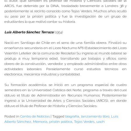
El autor, que también es profesor de Historia y Ciencias Sociales de la
ARCIS, fue detenido por la DINA, trasladado brevemente a Londres 38 y
posteriormente al recinto conocido como Tejas Verdes. Muchos años ocultó
su paso por la prisión política y fue la investigación de un grupo de
estudiantes lo que motivó contar su historia.
Luis Alberto Sánchez Terraza
(1954)
Nació en Santiago de Chile en el seno de una familia obrera. Finalizó su
enseñanza secundaria en el Liceo Nocturno Nº6 (Establecimiento del Liceo
Valentín Letelier de la comuna de Recoleta) Su ingreso al mundo laboral se
produjo a muy temprana edad, transitando por trabajos y oficios como
obrero de la construcción, vendedor y empleado administrativo entre otras
actividades laborales. Paralelamente cursó estudios técnicos en
electrónica, mecánica industrial y contabilidad.
Su formación académica se inició en un programa especial de cuatro
semestres en la Universidad Católica del Norte, programa a través del cual
obtuvo el título de Administrador en Recursos Humanos. Posteriormente
ingresó a la Universidad de Artes y Ciencias Sociales (ARCIS), en donde
obtuvo el título de Profesor de Historia y Ciencias Sociales.
Posted in
Centro de Noticias
|
Tagged
biografía
,
lanzamiento libro
,
Luis
Alberto Sánchez
,
Memoria
,
prisión política
,
Tejas Verdes
,
uach