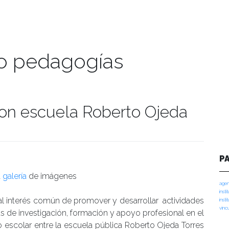
o pedagogías
on escuela Roberto Ojeda
manidades
P
a
galería
de imágenes
agen
insti
l interés común de promover y desarrollar actividades
insti
vinc
s de investigación, formación y apoyo profesional en el
 escolar entre la escuela pública Roberto Ojeda Torres