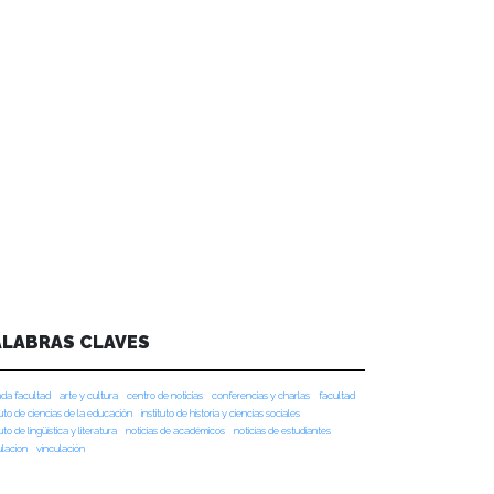
ALABRAS CLAVES
da facultad
arte y cultura
centro de noticias
conferencias y charlas
facultad
tuto de ciencias de la educación
instituto de historia y ciencias sociales
tuto de lingüística y literatura
noticias de académicos
noticias de estudiantes
ulacion
vinculación