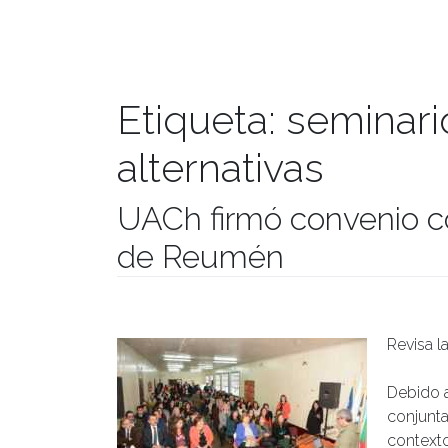
Etiqueta:
seminari
alternativas
UACh firmó convenio c
de Reumén
Publicado el
21/11/2017
- Facultad de Filosofía y Hu
Revisa l
Debido a
conjunta
contexto