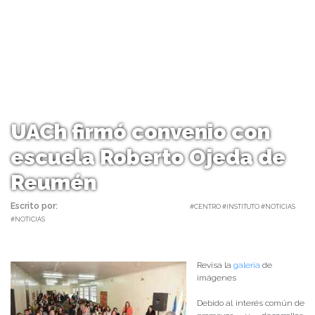
UACh firmó convenio con
escuela Roberto Ojeda de
Reumén
Escrito por:
Carolina Angulo | 21/11/2017 |
#CENTRO #INSTITUTO #NOTICIAS
#NOTICIAS
Revisa la
galería
de
imágenes
Debido al interés común de