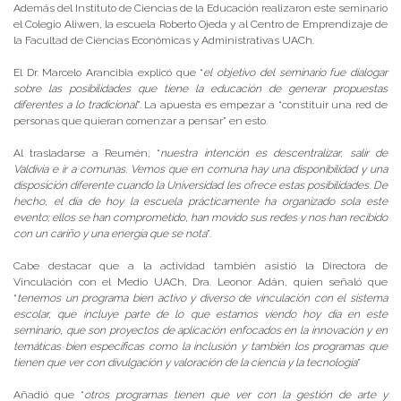
Además del Instituto de Ciencias de la Educación realizaron este seminario
el Colegio Aliwen, la escuela Roberto Ojeda y al Centro de Emprendizaje de
la Facultad de Ciencias Económicas y Administrativas UACh.
El Dr. Marcelo Arancibia explicó que “
el objetivo del seminario fue dialogar
sobre las posibilidades que tiene la educación de generar propuestas
diferentes a lo tradicional
”. La apuesta es empezar a “constituir una red de
personas que quieran comenzar a pensar” en esto.
Al trasladarse a Reumén, “
nuestra intención es descentralizar, salir de
Valdivia e ir a comunas. Vemos que en comuna hay una disponibilidad y una
disposición diferente cuando la Universidad les ofrece estas posibilidades. De
hecho, el día de hoy la escuela prácticamente ha organizado sola este
evento; ellos se han comprometido, han movido sus redes y nos han recibido
con un cariño y una energía que se nota
”.
Cabe destacar que a la actividad también asistió la Directora de
Vinculación con el Medio UACh, Dra. Leonor Adán, quien señaló que
“
tenemos un programa bien activo y diverso de vinculación con el sistema
escolar, que incluye parte de lo que estamos viendo hoy día en este
seminario, que son proyectos de aplicación enfocados en la innovación y en
temáticas bien específicas como la inclusión y también los programas que
tienen que ver con divulgación y valoración de la ciencia y la tecnología
”
Añadió que “
otros programas tienen que ver con la gestión de arte y