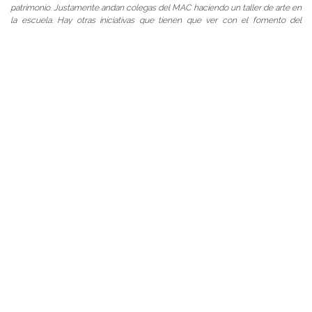
patrimonio. Justamente andan colegas del MAC haciendo un taller de arte en
la escuela. Hay otras iniciativas que tienen que ver con el fomento del
emprendizaje. Yo diría que todas las áreas de la Universidad tienen un
compromiso bien activo y desde sus marcos disciplinarios con la educación
escolar
”.
PALABRAS CLAVES
agenda facultad
arte y cultura
centro de noticias
conferencias y charlas
facultad
instituto de ciencias de la educación
instituto de historia y ciencias sociales