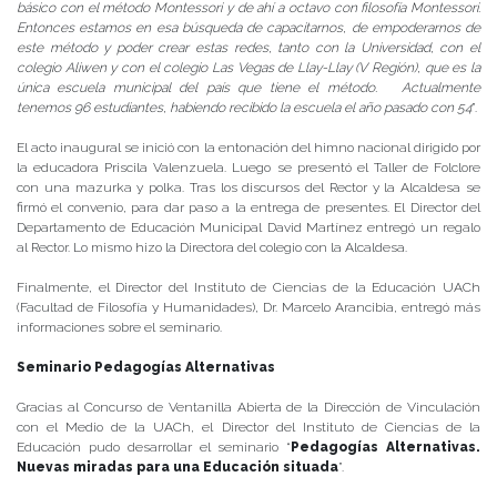
básico con el método Montessori y de ahí a octavo con filosofía Montessori.
Entonces estamos en esa búsqueda de capacitarnos, de empoderarnos de
este método y poder crear estas redes, tanto con la Universidad, con el
colegio Aliwen y con el colegio Las Vegas de Llay-Llay (V Región), que es la
única escuela municipal del país que tiene el método. Actualmente
tenemos 96 estudiantes, habiendo recibido la escuela el año pasado con 54
”.
El acto inaugural se inició con la entonación del himno nacional dirigido por
la educadora Priscila Valenzuela. Luego se presentó el Taller de Folclore
con una mazurka y polka. Tras los discursos del Rector y la Alcaldesa se
firmó el convenio, para dar paso a la entrega de presentes. El Director del
Departamento de Educación Municipal David Martínez entregó un regalo
al Rector. Lo mismo hizo la Directora del colegio con la Alcaldesa.
Finalmente, el Director del Instituto de Ciencias de la Educación UACh
(Facultad de Filosofía y Humanidades), Dr. Marcelo Arancibia, entregó más
informaciones sobre el seminario.
Seminario Pedagogías Alternativas
Gracias al Concurso de Ventanilla Abierta de la Dirección de Vinculación
con el Medio de la UACh, el Director del Instituto de Ciencias de la
Educación pudo desarrollar el seminario “
Pedagogías Alternativas.
Nuevas miradas para una Educación situada
”.