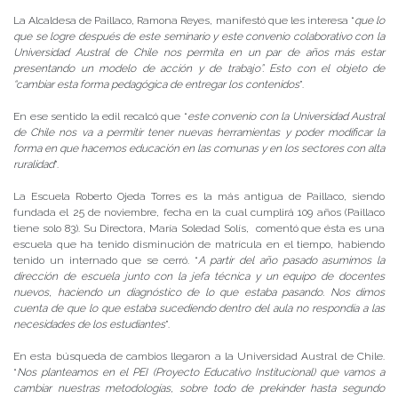
La Alcaldesa de Paillaco, Ramona Reyes, manifestó que les interesa “
que lo
que se logre después de este seminario y este convenio colaborativo con la
Universidad Austral de Chile nos permita en un par de años más estar
presentando un modelo de acción y de trabajo”. Esto con el objeto de
“cambiar esta forma pedagógica de entregar los contenidos
”.
En ese sentido la edil recalcó que “
este convenio con la Universidad Austral
de Chile nos va a permitir tener nuevas herramientas y poder modificar la
forma en que hacemos educación en las comunas y en los sectores con alta
ruralidad
”.
La Escuela Roberto Ojeda Torres es la más antigua de Paillaco, siendo
fundada el 25 de noviembre, fecha en la cual cumplirá 109 años (Paillaco
tiene solo 83). Su Directora, María Soledad Solís, comentó que ésta es una
escuela que ha tenido disminución de matrícula en el tiempo, habiendo
tenido un internado que se cerró. “
A partir del año pasado asumimos la
dirección de escuela junto con la jefa técnica y un equipo de docentes
nuevos, haciendo un diagnóstico de lo que estaba pasando. Nos dimos
cuenta de que lo que estaba sucediendo dentro del aula no respondía a las
necesidades de los estudiantes
”.
En esta búsqueda de cambios llegaron a la Universidad Austral de Chile.
“
Nos planteamos en el PEI (Proyecto Educativo Institucional) que vamos a
cambiar nuestras metodologías, sobre todo de prekinder hasta segundo