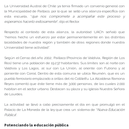
La Universidad Austral de Chile ya tenía firmado un convenio general con
la Municipalidad de Paillaco, por lo que se selló una alianza específica con
esta escuela, “
que nos compromete a acompañar este proceso y
esperamos hacerlo exitosamente
”, dijo el Rector.
Respecto al contexto de esta alianza, la autoridad UACh señaló que
“hemos hecho un esfuerzo por estar permanentemente en las distintas
localidades de nuestra región y también de otras regiones donde nuestra
Universidad tiene actividad”.
Según el Censo del año 2002, Paillaco (Provincia de Valdivia, Región de Los
Ríos) tiene una población de 19.237 habitantes. Sus límites son al norte con
Valdivia y Los Lagos, al sur con La Unión, al oriente con Futrono y al
poniente con Corral. Dentro de esta comuna se ubica Reumén, que es un
pueblo ferroviario emplazado a orillas del río Collilelfu. La Alcaldesa Ramona
Reyes comentó que éste tiene más de 3.000 personas, de las cuales 2.000
habitan en el sector urbano. Destacan su plaza y su iglesia Nuestra Señora
de Lourdes.
La actividad se llevó a cabo precisamente el día en que promulgó en el
Palacio de La Moneda de la ley que crea un sistema de “
Nueva Educación
Pública
”.
Potenciando la educación pública