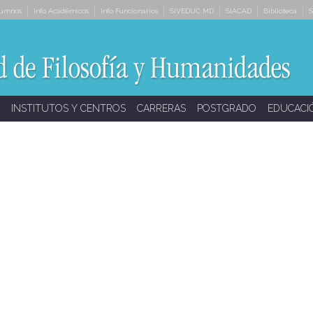
lumnos
Info Académicos
Info Funcionarios
SIVEDUC MD
SIACAD
Biblioteca
S
INSTITUTOS Y CENTROS
CARRERAS
POSTGRADO
EDUCACI