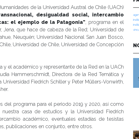
 Humanidades de la Universidad Austral de Chile (UACh)
ansnacional, desigualdad social, intercambio
agen
insti
cas: el ejemplo de la Patagonia”
, programa en el
insti
ler, Jena, que hace de cabeza de la Red; Universidad de
vinc
ahue, Neuquén; Universidad Nacional San Juan Bosco,
Chile, Universidad de Chile, Universidad de Concepción
N
lla y el académico y representante de la Red en la UACh
 Claudia Hammerschmidt, Directora de la Red Temática y
a Universidad Fiedrich Schiller y Peter Müllers-Vonwirth,
her.
dades del programa para el periodo 2019 y 2020, así como
 nuestra casa de estudios y la Universidad Fiedrich
tercambio académico, eventuales estadías de tesistas
s, publicaciones en conjunto, entre otros.