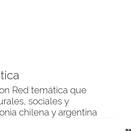
tica
con Red temática que
urales, sociales y
gonia chilena y argentina
manidades
P