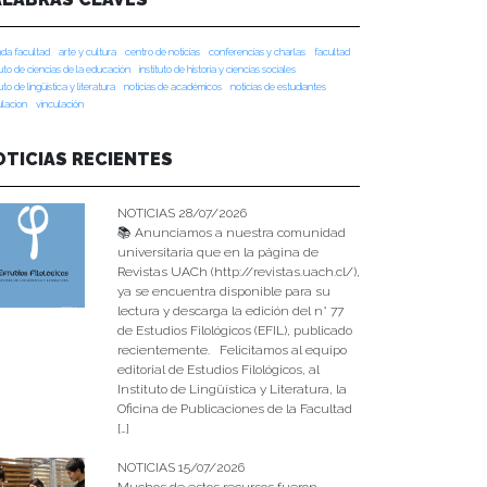
da facultad
arte y cultura
centro de noticias
conferencias y charlas
facultad
tuto de ciencias de la educación
instituto de historia y ciencias sociales
tuto de lingüística y literatura
noticias de académicos
noticias de estudiantes
ulacion
vinculación
OTICIAS RECIENTES
NOTICIAS 28/07/2026
📚 Anunciamos a nuestra comunidad
universitaria que en la página de
Revistas UACh (http://revistas.uach.cl/),
ya se encuentra disponible para su
lectura y descarga la edición del n° 77
de Estudios Filológicos (EFIL), publicado
recientemente. Felicitamos al equipo
editorial de Estudios Filológicos, al
Instituto de Lingüística y Literatura, la
Oficina de Publicaciones de la Facultad
[…]
NOTICIAS 15/07/2026
Muchos de estos recursos fueron