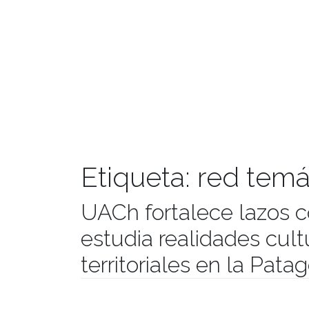
Etiqueta:
red temá
UACh fortalece lazos 
estudia realidades cult
territoriales en la Pata
Publicado el
18/03/2019
- Facultad de Filosofía y Hu