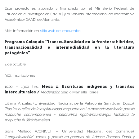
Este proyecto es apoyado y financiado por el Ministerio Federal de
Educación e Investigación (BMBF) y el Servicio Internacional de Intercambio
Académico (DAAD) de Alemania.
Más información en
sitio web del encuentro
Programa Coloquio “Transculturalidad en la frontera: hibridez,
transnacionalidad e intermedialidad en la literatura
patagónica”
4 de octubre
9.00: Inscripciones
10.00 – 13.00 hrs.
Mesa 1
:
Escrituras indígenas y tránsitos
interculturales /
Moderador
: Sergio Mansilla Torres
Liliana Ancalao (Universidad Nacional de la Patagonia San Juan Bosco):
Tras las huellas de la espiritualidad mapuche en La memoria iluminada: poesía
mapuche contemporánea – pelótuñma ngütrámtunzüngu: fachántü ta
mapuche ñi ülkántumeken
.
Silvia Mellado (CONICET – Universidad Nacional del Comahue):
‘Lengua(h)ara(s)z’: voces y poesía en poemas de Adriana Paredes Pinda y