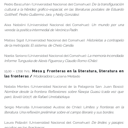
Pedro Bascuñán (Universidad Nacional del Comahue):
De la transfiguración
cultural a la hibridez gráfico-espacial, en las literaturas postales de Eduardo
Gotthelf, Pedro Guillermo Jara, y Nelly González
.
Aixa Natalini (Universidad Nacional del Comahue):
Un mundo por una
vereda: la poética intermedial de Verónica Padín
.
Matías Sigot (Universidad Nacional del Comahue):
Historietas a contrapelo
de la metrópolis: El sistema, de Chelo Candia
.
Noelia Soriano (Universidad Nacional del Comahue):
La memoria incendiada:
Informe Tunguska de Alexis Figueroa y Claudio Romo (Chile)
.
15.00 – 17.00 hrs.:
Mesa 5
:
Fronteras en la literatura, literatura en
las fronteras /
Moderadora
: Luciana Mellado
Natalia Montes (Universidad Nacional de la Patagonia San Juan Bosco):
Nombrar desde la frontera. Reflexiones sobre Ñawpa Guasú (cada vez que
paró, llovió) (2017), de Rafael Urretabizkaya
.
Sergio Mansilla (Universidad Austral de Chile): L
ímites y fronteras en la
literatura. Una reflexión preliminar sobre el campo literario y sus bordes
.
Laura Pollastri (Universidad Nacional del Comahue):
De lindes y pasajes:
escritos en los (tras)pasos
.