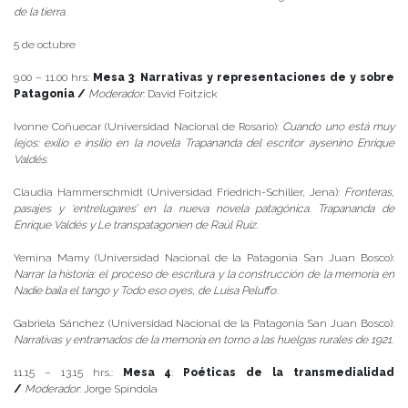
de la tierra
.
5 de octubre
9.00 – 11.00 hrs:
Mesa 3
:
Narrativas y representaciones de y sobre
Patagonia /
Moderador
: David Foitzick
Ivonne Coñuecar (Universidad Nacional de Rosario):
Cuando uno está muy
lejos: exilio e insilio en la novela Trapananda del escritor aysenino Enrique
Valdés
.
Claudia Hammerschmidt (Universidad Friedrich-Schiller, Jena):
Fronteras,
pasajes y ‘entrelugares’ en la nueva novela patagónica. Trapananda de
Enrique Valdés y Le transpatagonien de Raúl Ruiz
.
Yemina Mamy (Universidad Nacional de la Patagonia San Juan Bosco):
Narrar la historia: el proceso de escritura y la construcción de la memoria en
Nadie baila el tango y Todo eso oyes, de Luisa Peluffo
.
Gabriela Sánchez (Universidad Nacional de la Patagonia San Juan Bosco):
Narrativas y entramados de la memoria en torno a las huelgas rurales de 1921
.
11.15 – 13.15 hrs.:
Mesa 4
:
Poéticas de la transmedialidad
/
Moderador
: Jorge Spíndola