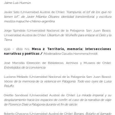
Jaime Luis Huenún
.
Javier Soto (Universidad Austral de Chile):
“Xampurria, el lof de los que no
tienen lof”, de Javier Milanka Olivares: identidad transterritorial y escritura
mestiza mapuche-chileno-argentina
.
Jorge Spíndola (Universidad Nacional de la Patagonia San Juan Bosco,
Universidad Austral de Chile):
Ülkantun de Wüñelfe para enlazar el Cielo y la
Tierra
.
15.00 – 18.00 hrs.
Mesa 2
:
Territorio, memoria: Intersecciones
narrativas y poéticas /
Moderadora
: Claudia Hammerschmidt
José Mansilla (Dirección de Bibliotecas, Archivos y Museos de Chile):
Entretejidos de la convivencia
.
Luciana Mellado (Universidad Nacional de la Patagonia San Juan Bosco):
Voces de la memoria de la violencia en Patagonia. Todo eso oyes de Luisa
Peluffo
.
Oriette Sandoval (Universidad Austral de Chile):
La mirada imperial y su
desplazamiento hacia los espacios de confín: el caso de la narrativa de viaje
de Florence Dixie a Patagonia durante el fin de siécle
.
Roberto Chacana (Universidad Austral de Chile):
Borges, Bolaño: el llamado