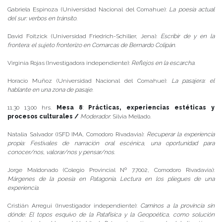
Gabriela Espinoza (Universidad Nacional del Comahue):
La poesía actual
del sur: verbos en tránsito
.
David Foitzick (Universidad Friedrich-Schiller, Jena):
Escribir de y en la
frontera: el sujeto fronterizo en Comarcas de Bernardo Colipán
.
Virginia Rojas (Investigadora independiente):
Reflejos en la escarcha
.
Horacio Muñoz (Universidad Nacional del Comahue):
La pasajera: el
hablante en una zona de pasaje
.
11.30 13.00 hrs.
Mesa 8
:
Prácticas, experiencias estéticas y
procesos culturales /
Moderador
: Silvia Mellado.
Natalia Salvador (ISFD IMA, Comodoro Rivadavia):
Recuperar la experiencia
propia: Festivales de narración oral escénica, una oportunidad para
conocer/nos, valorar/nos y pensar/nos
.
Jorge Maldonado (Colegio Provincial Nº 7.7002, Comodoro Rivadavia):
Márgenes de la poesía en Patagonia. Lectura en los pliegues de una
experiencia
.
Cristián Arregui (Investigador independiente):
Caminos a la provincia sin
dónde: El topos esquivo de la Patafísica y la Geopoética, como solución