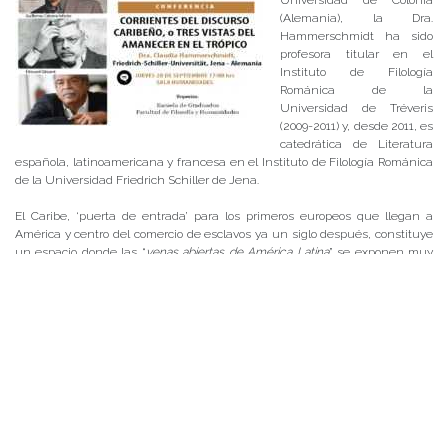
(Alemania), la Dra.
Hammerschmidt ha sido
profesora titular en el
Instituto de Filología
Románica de la
Universidad de Tréveris
(2009-2011) y, desde 2011, es
catedrática de Literatura
española, latinoamericana y francesa en el Instituto de Filología Románica
de la Universidad Friedrich Schiller de Jena.
El Caribe, ‘puerta de entrada’ para los primeros europeos que llegan a
América y centro del comercio de esclavos ya un siglo después, constituye
un espacio donde las “
venas abiertas de América Latina
” se exponen muy
marcadamente. Aún a fines del siglo XX se caracteriza por la violencia, el
exilio y una vasta diáspora caribeña repartida en Europa y Norteamérica.
Partiendo de una “
vista del amanecer en el trópico
” del escritor del exilio
cubano Guillermo Cabrera Infante, la presentación confrontará tres
miradas sobre el Caribe provenientes de autores cubanos, martinicanos y
haitianos (Cabrera Infante, Glissant, Laferrière) que dan distintas versiones
del nomadismo apátrida que parece caracterizar a los autores del Caribe,
todas ellas basadas en una estética de la falta existencial que se volvió
constitutiva para su escritura: la carencia de las islas del archipiélago
caribeño y su añoranza por ellas.