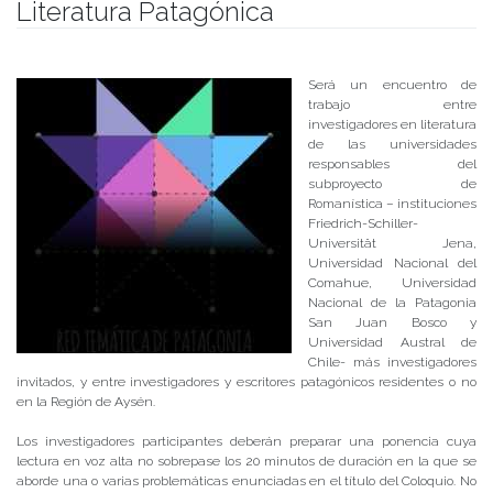
Literatura Patagónica
Publicado el
25/09/2017
- Facultad de Filosofía y Humanidades
Será un encuentro de
trabajo entre
investigadores en literatura
de las universidades
responsables del
subproyecto de
Romanística – instituciones
Friedrich-Schiller-
Universität Jena,
Universidad Nacional del
Comahue, Universidad
Nacional de la Patagonia
San Juan Bosco y
Universidad Austral de
Chile- más investigadores
invitados, y entre investigadores y escritores patagónicos residentes o no
en la Región de Aysén.
Los investigadores participantes deberán preparar una ponencia cuya
lectura en voz alta no sobrepase los 20 minutos de duración en la que se
aborde una o varias problemáticas enunciadas en el título del Coloquio. No