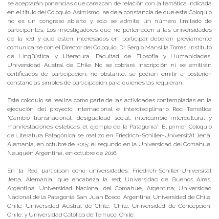
se aceptarán ponencias que carezcan de relación con la temática indicada
en el título del Coloquio. Asimismo, se deja constancia de que este Coloquio
no es un congreso abierto y solo se admite un número limitado de
participantes. Los investigadores que no pertenecen a las universidades
de la red y que estén interesados en participar deberán previamente
comunicarse con el Director del Coloquio, Dr. Sergio Mansilla Torres, Instituto
de Lingüística y Literatura, Facultad de Filosofía y Humanidades,
Universidad Austral de Chile. No se cobrará inscripción ni se emitirán
certificados de participación; no obstante, se podrán emitir a posteriori
constancias simples de participación para quienes las requieran.
Este coloquio se realiza como parte de las actividades contempladas en la
ejecución del proyecto internacional e interdisciplinario Red Temática
“Cambio transnacional, desigualdad social, intercambio intercultural y
manifestaciones estéticas: el ejemplo de la Patagonia”. El primer Coloquio
de Literatura Patagónica se realizó en Friedrich-Schiller-Universität Jena,
Alemania, en octubre de 2015; el segundo en la Universidad del Comahue,
Neuquén Argentina, en octubre de 2016.
En la Red participan ocho universidades: Friedrich-Schiller-Universität
Jena, Alemania, que encabeza la red; Universidad de Buenos Aires,
Argentina; Universidad Nacional del Comahue, Argentina; Universidad
Nacional de la Patagonia San Juan Bosco, Argentina; Universidad de Chile,
Chile; Universidad Austral de Chile, Chile; Universidad de Concepción,
Chile, y Universidad Católica de Temuco, Chile.