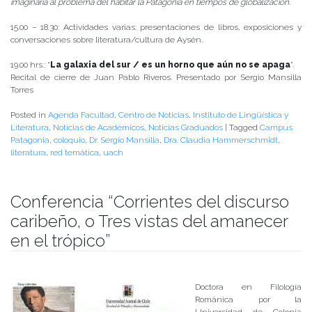
imaginaria al problema del habitar la Patagonia en tiempos de globalización
.
15.00 – 18.30: Actividades varias: presentaciones de libros, exposiciones y
conversaciones sobre literatura/cultura de Aysén.
19.00 hrs.: “
La galaxia del sur / es un horno que aún no se apaga
”.
Recital de cierre de Juan Pablo Riveros. Presentado por Sergio Mansilla
Torres
Posted in
Agenda Facultad
,
Centro de Noticias
,
Instituto de Lingüística y
Literatura
,
Noticias de Académicos
,
Noticias Graduados
|
Tagged
Campus
Patagonia
,
coloquio
,
Dr. Sergio Mansilla
,
Dra. Claudia Hammerschmidt
,
literatura
,
red temática
,
uach
Conferencia “Corrientes del discurso
caribeño, o Tres vistas del amanecer
en el trópico”
Publicado el
25/09/2017
- Facultad de Filosofía y Humanidades
Doctora en Filología
Románica por la
Universidad de Colonia