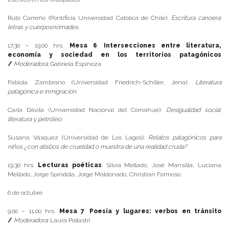
Rubí Carreño (Pontificia Universidad Católica de Chile):
Escritura canoera:
letras y cuerposnómades
.
17.30 – 19.00 hrs.
Mesa 6
:
Intersecciones entre literatura,
economía y sociedad en los territorios patagónicos
/
Moderadora
: Gabriela Espinoza
Fabiola Zambrano (Universidad Friedrich-Schiller, Jena):
Literatura
patagónica e inmigración
.
Carla Dávila (Universidad Nacional del Comahue):
Desigualdad social:
literatura y petróleo
.
Susana Vásquez (Universidad de Los Lagos):
Relatos patagónicos para
niños ¿con atisbos de crueldad o muestra de una realidad cruda?
19.30 hrs.
Lecturas poéticas
: Silvia Mellado, José Mansilla, Luciana
Mellado, Jorge Spíndola, Jorge Maldonado, Christian Formoso.
6 de octubre
9.00 – 11.00 hrs.
Mesa 7
:
Poesía y lugares: verbos en tránsito
/
Moderadora
: Laura Pollastri