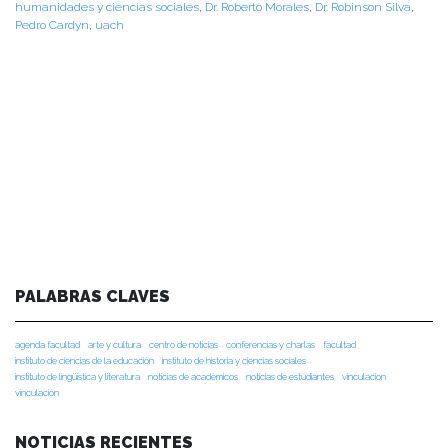
humanidades y ciencias sociales
,
Dr. Roberto Morales
,
Dr. Robinson Silva
,
Pedro Cardyn
,
uach
PALABRAS CLAVES
agenda facultad
arte y cultura
centro de noticias
conferencias y charlas
facultad
instituto de ciencias de la educación
instituto de historia y ciencias sociales
instituto de lingüística y literatura
noticias de académicos
noticias de estudiantes
vinculacion
vinculación
NOTICIAS RECIENTES