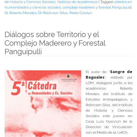
de Historia y Ciencias Sociales
,
Noticias de Académicos
|
Tagged
cátedra en
humanidades y ciencias sociales
,
complejo maderero y forestal Panguipulli
,
Dr. Roberto Morales
,
Dr. Robinson Silva
,
Pedro Cardyn
Diálogos sobre Territorio y el
Complejo Maderero y Forestal
Panguipulli
Publicado el
25/09/2018
- Facultad de Filosofía y Humanidades
El autor de “
Sangre de
Baguales
”, editado por
LOM, dialogará junto a los
académicos Roberto
Morales, del Instituto de
Estudios Antropológicos, y
Robinson Silva, del Instituto
de Historia y Ciencias
Sociales este jueves en
Casa Luis Oyarzún de la
Dirección de Vinculación
con el Medio de la UACh.