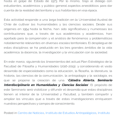
hasta el golpe de Estado de 1973. Por lo mismo, trajo al diálogo con
estudiantes, académicos y público general aspectos anecdóticos para dar
cuenta de la realidad del territorio y sus habitantes en esa época.
Esta actividad responde a una larga tradición en la Universidad Austral de
Chile de cultivar las humanidades y las ciencias sociales. Desde sus
orígenes en 1954 hasta la fecha, han sido significativas y numerosas las
contribuciones que, a través de sus académicos y académicas, han
aportado para la comprensión y el análisis de fenómenos y problemáticas
notablemente relevantes en diversas escalas territoriales. El despliegue de
estas disciplinas se ha producido en los tres grandes ámbitos de la vida
académica: la docencia, la investigación y la vinculación con la sociedad.
En este marco, siguiendo los lineamientos del actual Plan Estratégico de la
Facultad de Filosofía y Humanidades (2016-2019), y considerando el vasto
desarrollo de especialidades como la educación, la filosofía, la literatura, la
historia, las ciencias de la comunicación, la antropología y la sociología, es
que se propone la creación de una “
Cátedra Abierta. Seminario
Interdisciplinario en Humanidades y Ciencias Sociales
”. El propósito de
este Seminario será visibilizar y difundir el desarrollo que estas disciplinas
tienen al interior de la Universidad y Facultad, y también compartir y
ampliar los vínculos que a través de estas investigaciones enriquecen
nuestras perspectivas y campos de conocimiento.
Posted in
Centro de Noticias
,
Instituto de Estudios Antropológicos
,
Instituto