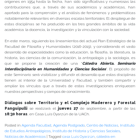
orígenes en 1954 hasta la fecha, han sido significativas y numerosas las
contribuciones que, a través de sus académicos y académicas, han
aportado para la comprensión y el análisis de fenómenos y problemáticas
notablemente relevantes en diversas escalas territoriales. El despliegue de
estas disciplinas se ha producido en los tres grandes ámbitos de la vida
académica: la docencia, la investigación y la vinculación con la sociedad.
En este marco, siguiendo los lineamientos del actual Plan Estratégico de la
Facultad de Filosofía y Humanidades (2016-2019), y considerando el vasto
desarrollo de especialidades como la educación, la filosofía, la literatura, la
historia, las ciencias de la comunicación, la antropología y la sociología, es
que se propone la creación de una “
Cátedra Abierta. Seminario
Interdisciplinario en Humanidades y Ciencias Sociales
”. El propósito de
este Seminario será visibilizar y difundir el desarrollo que estas disciplinas
tienen al interior de la Universidad y Facultad, y también compartir y
ampliar los vínculos que a través de estas investigaciones enriquecen
nuestras perspectivas y campos de conocimiento.
Diálogos sobre Territorio y el Complejo Maderero y Forestal
Panguipulli
se realizará el
jueves 27
de septiembre, a partir de las
18:30 horas
, en Casa Luis Oyarzún de la UACh.
Posted in
Agenda Facultad
,
Agenda Postgrado
,
Centro de Noticias
,
Instituto
de Estudios Antropológicos
,
Instituto de Historia y Ciencias Sociales
,
Noticias de Académicos
|
Tagged
casa Luis Oyarzún
,
cátedra en