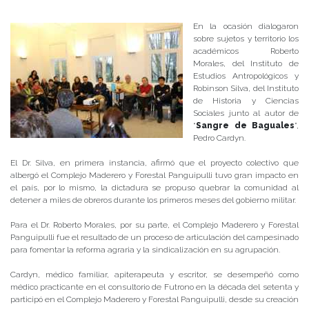
Publicado el
28/09/2018
- Facultad de Filosofía y Humanidades
En la ocasión dialogaron
sobre sujetos y territorio los
académicos Roberto
Morales, del Instituto de
Estudios Antropológicos y
Robinson Silva, del Instituto
de Historia y Ciencias
Sociales junto al autor de
“
Sangre de Baguales
”,
Pedro Cardyn.
El Dr. Silva, en primera instancia, afirmó que el proyecto colectivo que
albergó el Complejo Maderero y Forestal Panguipulli tuvo gran impacto en
el país, por lo mismo, la dictadura se propuso quebrar la comunidad al
detener a miles de obreros durante los primeros meses del gobierno militar.
Para el Dr. Roberto Morales, por su parte, el Complejo Maderero y Forestal
Panguipulli fue el resultado de un proceso de articulación del campesinado
para fomentar la reforma agraria y la sindicalización en su agrupación.
Cardyn, médico familiar, apiterapeuta y escritor, se desempeñó como
médico practicante en el consultorio de Futrono en la década del setenta y
participó en el Complejo Maderero y Forestal Panguipulli, desde su creación