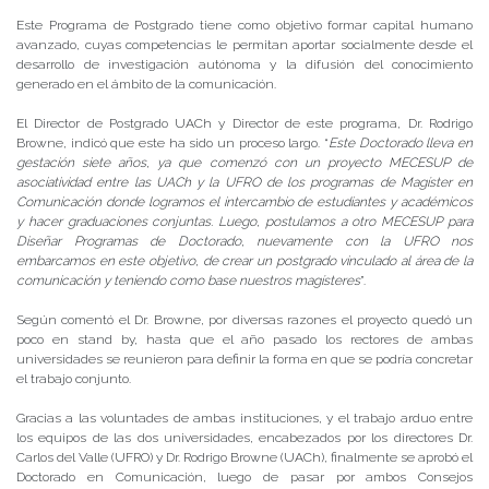
Este Programa de Postgrado tiene como objetivo formar capital humano
avanzado, cuyas competencias le permitan aportar socialmente desde el
desarrollo de investigación autónoma y la difusión del conocimiento
generado en el ámbito de la comunicación.
El Director de Postgrado UACh y Director de este programa, Dr. Rodrigo
Browne, indicó que este ha sido un proceso largo. “
Este Doctorado lleva en
gestación siete años, ya que comenzó con un proyecto MECESUP de
asociatividad entre las UACh y la UFRO de los programas de Magíster en
Comunicación donde logramos el intercambio de estudiantes y académicos
y hacer graduaciones conjuntas. Luego, postulamos a otro MECESUP para
Diseñar Programas de Doctorado, nuevamente con la UFRO nos
embarcamos en este objetivo, de crear un postgrado vinculado al área de la
comunicación y teniendo como base nuestros magísteres
”.
Según comentó el Dr. Browne, por diversas razones el proyecto quedó un
poco en stand by, hasta que el año pasado los rectores de ambas
universidades se reunieron para definir la forma en que se podría concretar
el trabajo conjunto.
Gracias a las voluntades de ambas instituciones, y el trabajo arduo entre
los equipos de las dos universidades, encabezados por los directores Dr.
Carlos del Valle (UFRO) y Dr. Rodrigo Browne (UACh), finalmente se aprobó el
Doctorado en Comunicación, luego de pasar por ambos Consejos