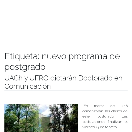
Etiqueta:
nuevo programa de
postgrado
UACh y UFRO dictarán Doctorado en
Comunicación
Publicado el
22/01/2018
- Facultad de Filosofía y Humanidades
*En marzo de 2018
comenzarán las clases de
este postgrado. Las
postulaciones finalizan el
viernes 23 de febrero.