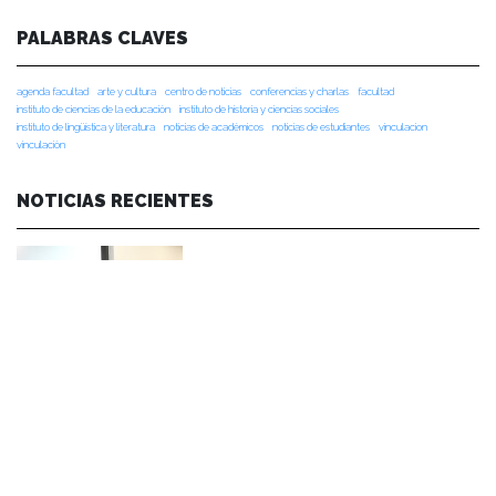
PALABRAS CLAVES
agenda facultad
arte y cultura
centro de noticias
conferencias y charlas
facultad
instituto de ciencias de la educación
instituto de historia y ciencias sociales
instituto de lingüística y literatura
noticias de académicos
noticias de estudiantes
vinculacion
vinculación
NOTICIAS RECIENTES
NOTICIAS 07/08/2026
Durante el encuentro se abordaron temas como la obra de Lope de Vega y
Calderón de la Barca, el pensamiento clásico español, los desafíos de la
investigación en literatura, los criterios editoriales de la Universidad de