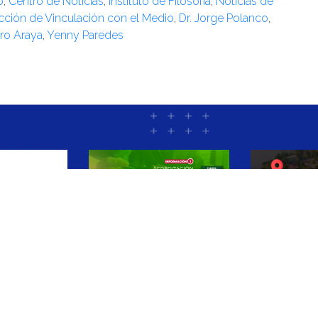
o
,
Centro de Noticias
,
Instituto de Filosofía
,
Noticias de
cción de Vinculación con el Medio
,
Dr. Jorge Polanco
,
ro Araya
,
Yenny Paredes