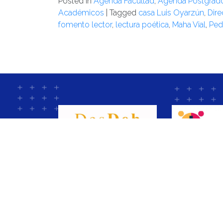
Posted in
Agenda Facultad
,
Agenda Postgrad
Académicos
|
Tagged
casa Luis Oyarzún
,
Dire
fomento lector
,
lectura poética
,
Maha Vial
,
Ped