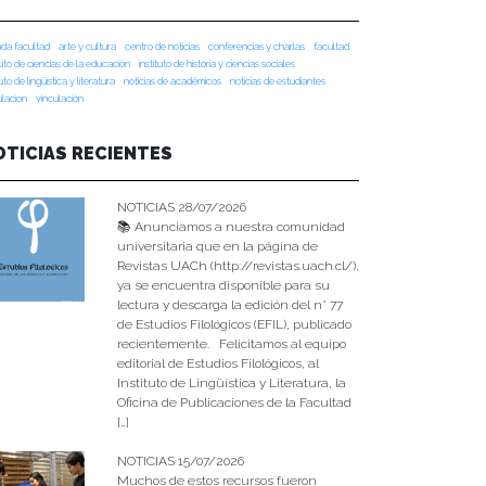
da facultad
arte y cultura
centro de noticias
conferencias y charlas
facultad
tuto de ciencias de la educación
instituto de historia y ciencias sociales
tuto de lingüística y literatura
noticias de académicos
noticias de estudiantes
ulacion
vinculación
OTICIAS RECIENTES
NOTICIAS 28/07/2026
📚 Anunciamos a nuestra comunidad
universitaria que en la página de
Revistas UACh (http://revistas.uach.cl/),
ya se encuentra disponible para su
lectura y descarga la edición del n° 77
de Estudios Filológicos (EFIL), publicado
recientemente. Felicitamos al equipo
editorial de Estudios Filológicos, al
Instituto de Lingüística y Literatura, la
Oficina de Publicaciones de la Facultad
[…]
NOTICIAS 15/07/2026
Muchos de estos recursos fueron