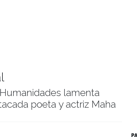
l
 y Humanidades lamenta
stacada poeta y actriz Maha
umanidades
P