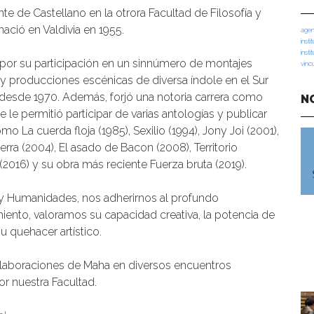
te de Castellano en la otrora Facultad de Filosofía y
nació en Valdivia en 1955.
agen
insti
insti
por su participación en un sinnúmero de montajes
vinc
s y producciones escénicas de diversa índole en el Sur
 desde 1970. Además, forjó una notoria carrera como
N
 le permitió participar de varias antologías y publicar
omo La cuerda floja (1985), Sexilio (1994), Jony Joi (2001),
erra (2004), El asado de Bacon (2008), Territorio
2016) y su obra más reciente Fuerza bruta (2019).
y Humanidades, nos adherirnos al profundo
miento, valoramos su capacidad creativa, la potencia de
 quehacer artístico.
aboraciones de Maha en diversos encuentros
or nuestra Facultad.