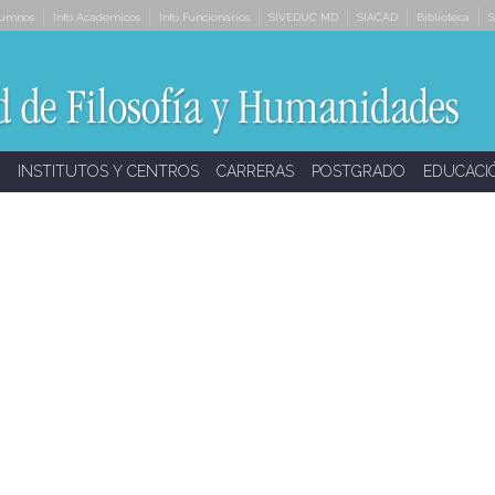
lumnos
Info Académicos
Info Funcionarios
SIVEDUC MD
SIACAD
Biblioteca
S
INSTITUTOS Y CENTROS
CARRERAS
POSTGRADO
EDUCACI