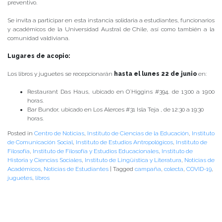
preventivo.
Se invita a participar en esta instancia solidaria a estudiantes, funcionarios
y académicos de la Universidad Austral de Chile, así como también a la
comunidad valdiviana.
Lugares de acopio:
Los libros y juguetes se recepcionarán
hasta el lunes 22 de junio
en:
Restaurant Das Haus, ubicado en O´Higgins #394, de 13:00 a 19:00
horas.
Bar Bundor, ubicado en Los Alerces #31 Isla Teja , de 12:30 a 19:30
horas.
Posted in
Centro de Noticias
,
Instituto de Ciencias de la Educación
,
Instituto
de Comunicación Social
,
Instituto de Estudios Antropológicos
,
Instituto de
Filosofía
,
Instituto de Filosofía y Estudios Educacionales
,
Instituto de
Historia y Ciencias Sociales
,
Instituto de Lingüística y Literatura
,
Noticias de
Académicos
,
Noticias de Estudiantes
|
Tagged
campaña
,
colecta
,
COVID-19
,
juguetes
,
libros