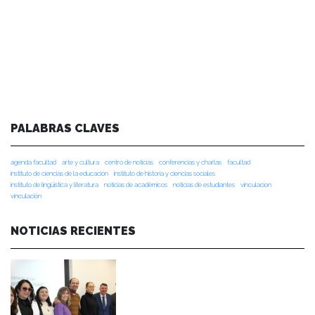
PALABRAS CLAVES
agenda facultad
arte y cultura
centro de noticias
conferencias y charlas
facultad
instituto de ciencias de la educación
instituto de historia y ciencias sociales
instituto de lingüística y literatura
noticias de académicos
noticias de estudiantes
vinculacion
vinculación
NOTICIAS RECIENTES