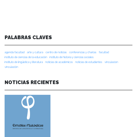
PALABRAS CLAVES
agenda facultad
arte y cultura
centro de noticias
conferencias y charlas
facultad
instituto de ciencias de la educación
instituto de historia y ciencias sociales
instituto de lingüística y literatura
noticias de académicos
noticias de estudiantes
vinculacion
vinculación
NOTICIAS RECIENTES