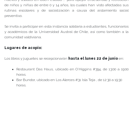
de niños y niñas de entre 0 y 14 años, los cuales han visto afectadas sus
rutinas escolares y de socialización a causa del aislamiento social
preventivo.
Se invita a participar en esta instancia solidaria a estudiantes, funcionarios
y académicos de la Universidad Austral de Chile, así como también a la
comunidad valdiviana.
Lugares de acopio:
Los libros y juguetes se recepcionarán
hasta el lunes 22 de junio
en:
Restaurant Das Haus, ubicado en O´Higgins #394, de 13:00 a 19:00
horas.
Bar Bundor, ubicado en Los Alerces #31 Isla Teja , de 12:30 a 19:30
horas.