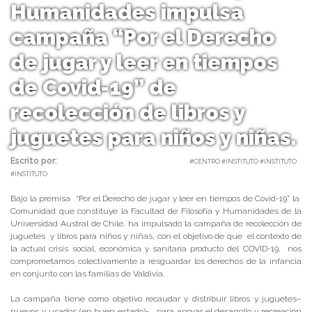
Humanidades impulsa
campaña “Por el Derecho
de jugar y leer en tiempos
de Covid-19” de
recolección de libros y
juguetes para niños y niñas.
Escrito por:
Carolina Angulo | 11/06/2020 |
#CENTRO #INSTITUTO #INSTITUTO
#INSTITUTO
Bajo la premisa “Por el Derecho de jugar y leer en tiempos de Covid-19” la
Comunidad que constituye la Facultad de Filosofía y Humanidades de la
Universidad Austral de Chile, ha impulsado la campaña de recolección de
juguetes y libros para niños y niñas, con el objetivo de que el contexto de
la actual crisis social, económica y sanitaria producto del COVID-19, nos
comprometamos colectivamente a resguardar los derechos de la infancia
en conjunto con las familias de Valdivia.
La campaña tiene como objetivo recaudar y distribuir libros y juguetes–
nuevos y usados (en buen estado)-, para apoyar el desarrollo y recreación