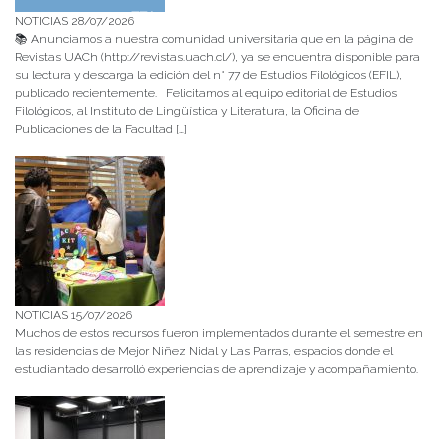
NOTICIAS 28/07/2026
📚 Anunciamos a nuestra comunidad universitaria que en la página de
Revistas UACh (http://revistas.uach.cl/), ya se encuentra disponible para
su lectura y descarga la edición del n° 77 de Estudios Filológicos (EFIL),
publicado recientemente. Felicitamos al equipo editorial de Estudios
Filológicos, al Instituto de Lingüística y Literatura, la Oficina de
Publicaciones de la Facultad […]
NOTICIAS 15/07/2026
Muchos de estos recursos fueron implementados durante el semestre en
las residencias de Mejor Niñez Nidal y Las Parras, espacios donde el
estudiantado desarrolló experiencias de aprendizaje y acompañamiento.