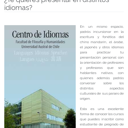
idiomas?
Publicado el
17/08/2018
- Facultad de Filosofía y Humanidades
En un mismo espacio,
podrás incursionar en la
escritura y fonética del
chino mandarín, el árabe,
el japonés y otros idiomas
para practicar tu
presentación personal con
la orientación de profesores
y profesoras que son
hablantes nativos, con
quienes además podrás
conversar sobre los
distintos aspectos
culturales de sus países de
origen.
Esta es una excelente
forma de conocer los cursos
que puedes inscribir como
estudiante de pregrado de