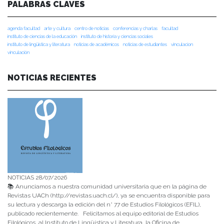
PALABRAS CLAVES
agenda facultad
arte y cultura
centro de noticias
conferencias y charlas
facultad
instituto de ciencias de la educación
instituto de historia y ciencias sociales
instituto de lingüística y literatura
noticias de académicos
noticias de estudiantes
vinculacion
vinculación
NOTICIAS RECIENTES
NOTICIAS 28/07/2026
📚 Anunciamos a nuestra comunidad universitaria que en la página de
Revistas UACh (http://revistas.uach.cl/), ya se encuentra disponible para
su lectura y descarga la edición del n° 77 de Estudios Filológicos (EFIL),
publicado recientemente. Felicitamos al equipo editorial de Estudios
Filológicos, al Instituto de Lingüística y Literatura, la Oficina de