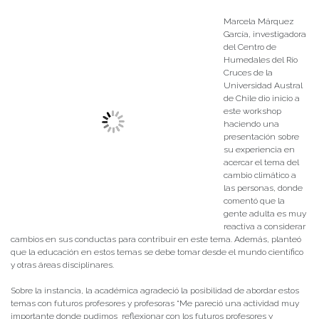
Marcela Márquez
García, investigadora
del Centro de
Humedales del Río
Cruces de la
Universidad Austral
de Chile dio inicio a
este workshop
haciendo una
presentación sobre
su experiencia en
acercar el tema del
cambio climático a
las personas, donde
comentó que la
gente adulta es muy
reactiva a considerar
cambios en sus conductas para contribuir en este tema. Además, planteó
que la educación en estos temas se debe tomar desde el mundo científico
y otras áreas disciplinares.
Sobre la instancia, la académica agradeció la posibilidad de abordar estos
temas con futuros profesores y profesoras “Me pareció una actividad muy
importante donde pudimos reflexionar con los futuros profesores y