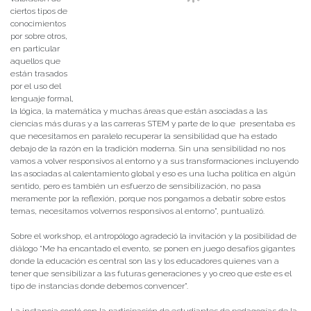
ciertos tipos de
conocimientos
por sobre otros,
en particular
aquellos que
están trasados
por el uso del
lenguaje formal,
la lógica, la matemática y muchas áreas que están asociadas a las
ciencias más duras y a las carreras STEM y parte de lo que presentaba es
que necesitamos en paralelo recuperar la sensibilidad que ha estado
debajo de la razón en la tradición moderna. Sin una sensibilidad no nos
vamos a volver responsivos al entorno y a sus transformaciones incluyendo
las asociadas al calentamiento global y eso es una lucha política en algún
sentido, pero es también un esfuerzo de sensibilización, no pasa
meramente por la reflexión, porque nos pongamos a debatir sobre estos
temas, necesitamos volvernos responsivos al entorno”, puntualizó.
Sobre el workshop, el antropólogo agradeció la invitación y la posibilidad de
diálogo “Me ha encantado el evento, se ponen en juego desafíos gigantes
donde la educación es central son las y los educadores quienes van a
tener que sensibilizar a las futuras generaciones y yo creo que este es el
tipo de instancias donde debemos convencer”.