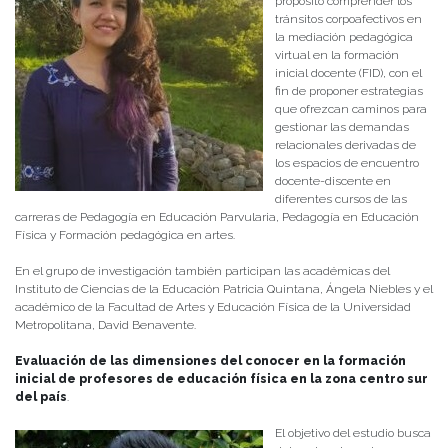
propósito comprender los
tránsitos corpoafectivos en
la mediación pedagógica
virtual en la formación
inicial docente (FID), con el
fin de proponer estrategias
que ofrezcan caminos para
gestionar las demandas
relacionales derivadas de
los espacios de encuentro
docente-discente en
diferentes cursos de las
carreras de Pedagogía en Educación Parvularia, Pedagogía en Educación
Física y Formación pedagógica en artes.
En el grupo de investigación también participan las académicas del
Instituto de Ciencias de la Educación Patricia Quintana, Ángela Niebles y el
académico de la Facultad de Artes y Educación Física de la Universidad
Metropolitana, David Benavente.
Evaluación de las dimensiones del conocer en la formación
inicial de profesores de educación física en la zona centro sur
del país
.
El objetivo del estudio busca