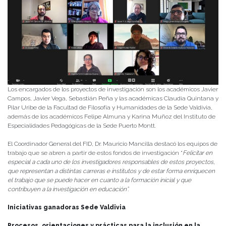
Los encargados de los proyectos de investigación son los académicos Javier
Campos, Javier Vega, Sebastián Peña y las académicas Claudia Quintana y
Pilar Uribe de la Facultad de Filosofía y Humanidades de la Sede Valdivia,
además de los académicos Felipe Almuna y Karina Muñoz del Instituto de
Especialidades Pedagógicas de la Sede Puerto Montt.
El Coordinador General del FID, Dr. Mauricio Mancilla destacó los equipos de
trabajo que se abren a partir de estos fondos de investigación “
Felicitar en
especial a cada uno de los investigadores responsables de estos proyectos,
que representan a distintas carreras e institutos y de estar forma enriquecen
el trabajo que se puede hacer en cuanto a la formación inicial y que
contribuyen a la investigación en educación”.
Iniciativas ganadoras Sede Valdivia
Procesos, orientaciones y prácticas para la inclusión en la