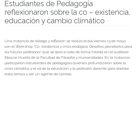
Estudiantes de Pedagogía
reflexionaron sobre la co – existencia,
educación y cambio climático
Publicado el
17/05/2022
- Facultad de Filosofía y Humanidades
Una instancia de diálogo y reflexión se realizó el día viernes 13 de mayo
con el Workshop “Co- existencia y crisis ecológica: Desafíos planetarios para
lxs futurxs profesorxs” que se llevó a cabo de forma híbrida en el auditorio
Eleazar Huerta de la Facultad de Filosofía y Humanidades. En la instancia,
participaron estudiantes de pedagogías quienes profundizaron sobre la
crisis climática y el rol de la educación y la profesión docente para abordar
estos temas y ser un agente de cambio.