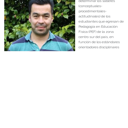
determinar los saberes
(conceptuales-
procedimentales-
actitudinales) de los
estudiantes que egresan de
Pedagogía en Educación
Física (PEF) de la zona
centro sur del país, en
función de los estándares
orientadores disciplinares
que entrega el Ministerio de
Educación a las carreras de
PEF a nivel nacional. En su
equipo de investigación se
encuentran los académicos
Javier Vega y Alejandro Toro.
Etnografías de interacciones simbólicas en contextos de
educación inicial: una aproximación para la comprensión de
significados de identidades de género e identidades sexuales
El objetivo de esta
iniciativa es analizar
la construcción de
significados sobre