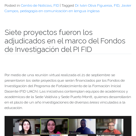
Posted in
Centro de Noticias
,
FID
|
Tagged
Dr. Iván Oliva Figueroa
,
FID
,
Javier
Campos
,
pedagogía en comunicación en lengua inglesa
Siete proyectos fueron los
adjudicados en el marco del Fondos
de Investigación del PI FID
Publicado el
22/09/2021
- Facultad de Filosofía y Humanidades
Por medio de una reunión virtual realizada el 21 de septiembre se
presentaron los siete proyectos que serán financiados por los Fondos de
Investigación del Programa de Fortalecimiento de la Formación Inicial
Docente (FID UACh). Las iniciativas contemplan equipos de académicos y
académicas de la Sede Valdivia y Sede Puerto Montt, quienes desarrollarán
en el plazo de un año investigaciones de diversas áreas vinculadas a la
educación.