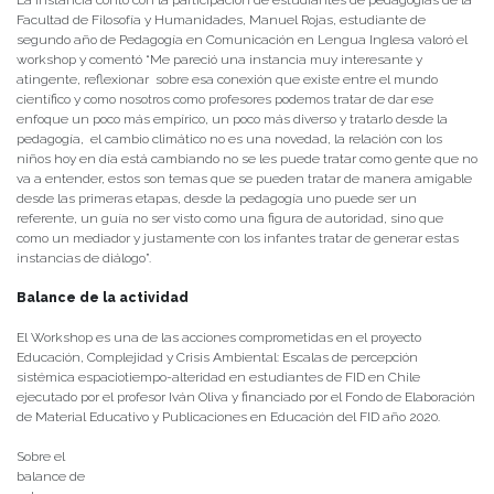
La instancia contó con la participación de estudiantes de pedagogías de la
Facultad de Filosofía y Humanidades, Manuel Rojas, estudiante de
segundo año de Pedagogía en Comunicación en Lengua Inglesa valoró el
workshop y comentó “Me pareció una instancia muy interesante y
atingente, reflexionar sobre esa conexión que existe entre el mundo
científico y como nosotros como profesores podemos tratar de dar ese
enfoque un poco más empírico, un poco más diverso y tratarlo desde la
pedagogía, el cambio climático no es una novedad, la relación con los
niños hoy en día está cambiando no se les puede tratar como gente que no
va a entender, estos son temas que se pueden tratar de manera amigable
desde las primeras etapas, desde la pedagogía uno puede ser un
referente, un guía no ser visto como una figura de autoridad, sino que
como un mediador y justamente con los infantes tratar de generar estas
instancias de diálogo”.
Balance de la actividad
El Workshop es una de las acciones comprometidas en el proyecto
Educación, Complejidad y Crisis Ambiental: Escalas de percepción
sistémica espaciotiempo-alteridad en estudiantes de FID en Chile
ejecutado por el profesor Iván Oliva y financiado por el Fondo de Elaboración
de Material Educativo y Publicaciones en Educación del FID año 2020.
Sobre el
balance de