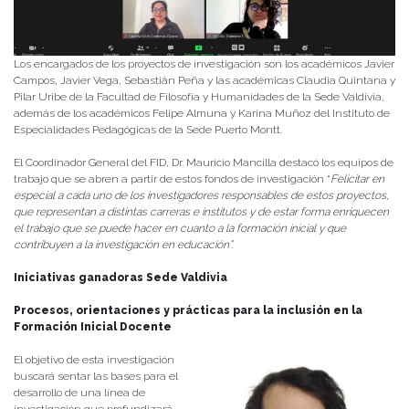
Los encargados de los proyectos de investigación son los académicos Javier
Campos, Javier Vega, Sebastián Peña y las académicas Claudia Quintana y
Pilar Uribe de la Facultad de Filosofía y Humanidades de la Sede Valdivia,
además de los académicos Felipe Almuna y Karina Muñoz del Instituto de
Especialidades Pedagógicas de la Sede Puerto Montt.
El Coordinador General del FID, Dr. Mauricio Mancilla destacó los equipos de
trabajo que se abren a partir de estos fondos de investigación “
Felicitar en
especial a cada uno de los investigadores responsables de estos proyectos,
que representan a distintas carreras e institutos y de estar forma enriquecen
el trabajo que se puede hacer en cuanto a la formación inicial y que
contribuyen a la investigación en educación”.
Iniciativas ganadoras Sede Valdivia
Procesos, orientaciones y prácticas para la inclusión en la
Formación Inicial Docente
El objetivo de esta investigación
buscará sentar las bases para el
desarrollo de una línea de