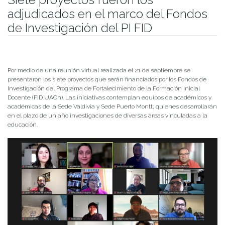
adjudicados en el marco del Fondos
de Investigación del PI FID
Publicado el
22/09/2021
- Facultad de Filosofía y Humanidades
Por medio de una reunión virtual realizada el 21 de septiembre se
presentaron los siete proyectos que serán financiados por los Fondos de
Investigación del Programa de Fortalecimiento de la Formación Inicial
Docente (FID UACh). Las iniciativas contemplan equipos de académicos y
académicas de la Sede Valdivia y Sede Puerto Montt, quienes desarrollarán
en el plazo de un año investigaciones de diversas áreas vinculadas a la
educación.