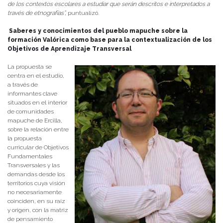
de los contextos escolares a estudiar que serán descritos e interpretados a
través de etnografías”,
puntualizó.
Saberes y conocimientos del pueblo mapuche sobre la
formación Valórica como base para la contextualización de los
Objetivos de Aprendizaje Transversal
La propuesta se
centra en el estudio,
a través de
informantes clave
situados en el interior
de comunidades
mapuche de Ercilla,
sobre la relación entre
la propuesta
curricular de Objetivos
Fundamentales
Transversales y las
demandas desde los
territorios cuya visión
no necesariamente
coinciden, en su raíz
y origen, con la matriz
de pensamiento