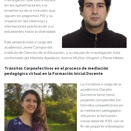
investigación que profundizará
en las aproximaciones a la
enseñanza de la inclusión que
siguen los programas FID y su
impacto en las creencias y
orientaciones prácticas de sus
estudiantes hacia la diversidad.
Este proyecto está a cargo del
académico Javier Campos del
Instituto de Ciencias de la Educación, y su equipo de investigación está
conformado por Marcela Apablaza, Karina Muñoz Vilugrón y Pierre Médor.
Tránsitos Corpoafectivos en el proceso de mediación
pedagógica virtual en la Formación Inicial Docente
La iniciativa a cargo de la
académica Claudia
Quintana tiene como
propósito comprender los
tránsitos corpoafectivos en
la mediación pedagógica
virtual en la formación
inicial docente (FID), con el
fin de proponer estrategias