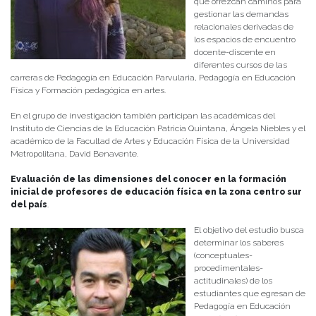
que ofrezcan caminos para
gestionar las demandas
relacionales derivadas de
los espacios de encuentro
docente-discente en
diferentes cursos de las
carreras de Pedagogía en Educación Parvularia, Pedagogía en Educación
Física y Formación pedagógica en artes.
En el grupo de investigación también participan las académicas del
Instituto de Ciencias de la Educación Patricia Quintana, Ángela Niebles y el
académico de la Facultad de Artes y Educación Física de la Universidad
Metropolitana, David Benavente.
Evaluación de las dimensiones del conocer en la formación
inicial de profesores de educación física en la zona centro sur
del país
.
El objetivo del estudio busca
determinar los saberes
(conceptuales-
procedimentales-
actitudinales) de los
estudiantes que egresan de
Pedagogía en Educación