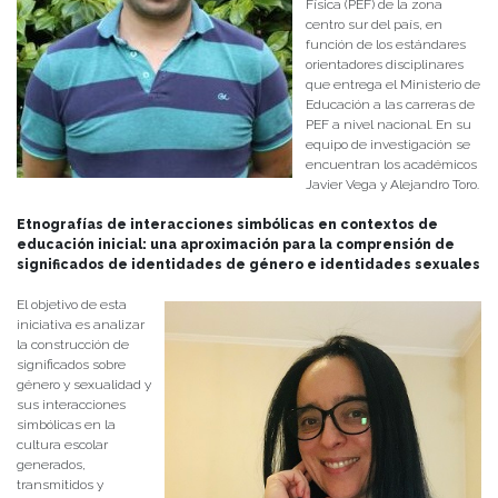
Física (PEF) de la zona
centro sur del país, en
función de los estándares
orientadores disciplinares
que entrega el Ministerio de
Educación a las carreras de
PEF a nivel nacional. En su
equipo de investigación se
encuentran los académicos
Javier Vega y Alejandro Toro.
Etnografías de interacciones simbólicas en contextos de
educación inicial: una aproximación para la comprensión de
significados de identidades de género e identidades sexuales
El objetivo de esta
iniciativa es analizar
la construcción de
significados sobre
género y sexualidad y
sus interacciones
simbólicas en la
cultura escolar
generados,
transmitidos y