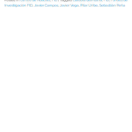
Posted in
Centro de Noticias
,
FID
|
Tagged
Claudia Quintana
,
FID
,
Fondos de
Investigación FID
,
Javier Campos
,
Javier Vega
,
Pilar Uribe
,
Sebastián Peña
PALABRAS CLAVES
agenda facultad
arte y cultura
centro de noticias
conferencias y charlas
facultad
instituto de ciencias de la educación
instituto de historia y ciencias sociales
instituto de lingüística y literatura
noticias de académicos
noticias de estudiantes
vinculacion
vinculación
NOTICIAS RECIENTES