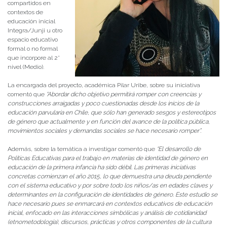
compartidos en
contextos de
educación inicial
Integra/Junji u otro
espacio educativo
formal o no formal
que incorpore al 2°
nivel (Medio).
La encargada del proyecto, académica Pilar Uribe, sobre su iniciativa
comentó que
“Abordar dicho objetivo permitirá romper con creencias y
construcciones arraigadas y poco cuestionadas desde los inicios de la
educación parvularia en Chile, que sólo han generado sesgos y estereotipos
de género que actualmente y en función del avance de la política pública,
movimientos sociales y demandas sociales se hace necesario romper”.
Además, sobre la temática a investigar comentó que
“
El desarrollo de
Políticas Educativas para el trabajo en materias de identidad de género en
educación de la primera infancia ha sido débil. Las primeras iniciativas
concretas comienzan el año 2015, lo que demuestra una deuda pendiente
con el sistema educativo y por sobre todo los niños/as en edades claves y
determinantes en la configuración de identidades de género. Este estudio se
hace necesario pues se enmarcará en contextos educativos de educación
inicial, enfocado en las interacciones simbólicas y análisis de cotidianidad
(etnometodología), discursos, prácticas y otros componentes de la cultura