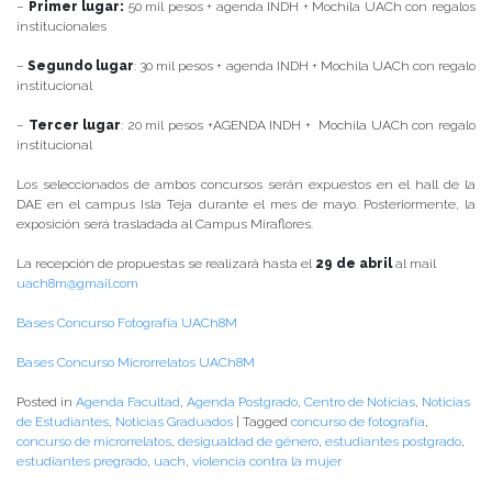
–
Primer lugar:
50 mil pesos + agenda INDH + Mochila UACh con regalos
institucionales
–
Segundo lugar
: 30 mil pesos + agenda INDH + Mochila UACh con regalo
institucional
–
Tercer lugar
: 20 mil pesos +AGENDA INDH + Mochila UACh con regalo
institucional
Los seleccionados de ambos concursos serán expuestos en el hall de la
DAE en el campus Isla Teja durante el mes de mayo. Posteriormente, la
exposición será trasladada al Campus Miraflores.
La recepción de propuestas se realizará hasta el
29 de abril
al mail
uach8m@gmail.com
Bases Concurso Fotografía UACh8M
Bases Concurso Microrrelatos UACh8M
Posted in
Agenda Facultad
,
Agenda Postgrado
,
Centro de Noticias
,
Noticias
de Estudiantes
,
Noticias Graduados
|
Tagged
concurso de fotografía
,
concurso de microrrelatos
,
desigualdad de género
,
estudiantes postgrado
,
estudiantes pregrado
,
uach
,
violencia contra la mujer