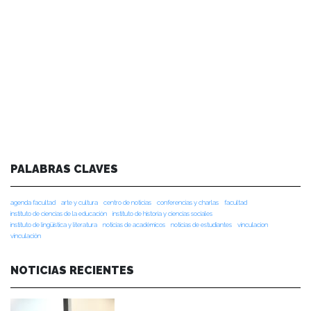
PALABRAS CLAVES
agenda facultad
arte y cultura
centro de noticias
conferencias y charlas
facultad
instituto de ciencias de la educación
instituto de historia y ciencias sociales
instituto de lingüística y literatura
noticias de académicos
noticias de estudiantes
vinculacion
vinculación
NOTICIAS RECIENTES