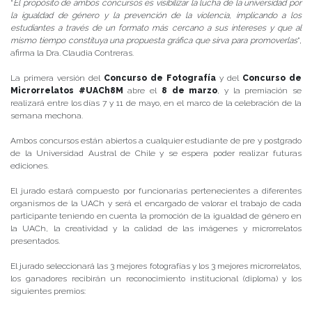
“
El propósito de ambos concursos es visibilizar la lucha de la universidad por
la igualdad de género y la prevención de la violencia, implicando a los
estudiantes a través de un formato más cercano a sus intereses y que al
mismo tiempo constituya una propuesta gráfica que sirva para promoverlas
”,
afirma la Dra. Claudia Contreras.
La primera versión del
Concurso de Fotografía
y del
Concurso de
Microrrelatos #UACh8M
abre el
8 de marzo
, y la premiación se
realizará entre los días 7 y 11 de mayo, en el marco de la celebración de la
semana mechona.
Ambos concursos están abiertos a cualquier estudiante de pre y postgrado
de la Universidad Austral de Chile y se espera poder realizar futuras
ediciones.
El jurado estará compuesto por funcionarias pertenecientes a diferentes
organismos de la UACh y será el encargado de valorar el trabajo de cada
participante teniendo en cuenta la promoción de la igualdad de género en
la UACh, la creatividad y la calidad de las imágenes y microrrelatos
presentados.
El jurado seleccionará las 3 mejores fotografías y los 3 mejores microrrelatos,
los ganadores recibirán un reconocimiento institucional (diploma) y los
siguientes premios: