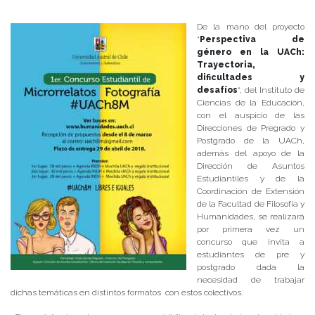
Publicado el
08/03/2018
- Facultad de Filosofía y Humanidades
De la mano del proyecto
“
Perspectiva de
género en la UACh:
Trayectoria,
dificultades y
desafíos
“, del Instituto de
Ciencias de la Educación,
con el auspicio de las
Direcciones de Pregrado y
Postgrado de la UACh,
además del apoyo de la
Dirección de Asuntos
Estudiantiles y de la
Coordinación de Extensión
de la Facultad de Filosofía y
Humanidades, se realizará
por primera vez un
concurso que invita a
estudiantes de pre y
postgrado dada la
necesidad de trabajar
dichas temáticas en distintos formatos con estos colectivos.