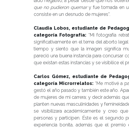
lado negativo, a pesar desde que nos violent
que no pudieron quemar
y fue tomada en un
consiste en un desnudo de mujeres”.
Claudia Lobos, estudiante de Pedagogía
categoría Fotografía:
“Mi fotografía re
significativamente en el tema del aborto le
tiempo y siento que la imagen significa m
pareció una buena instancia para concursar 
que existan estas instancias y se visibilice e
Carlos Gómez, estudiante de Pedagog
categoría Microrrelatos:
“Me motivé a pa
gestó el año pasado y también este año. Apar
de mujeres de mi carrera; y decir además 
planten nuevas masculinidades y femineidade
se visibilizara académicamente y creo qu
personas y participen. Éste es el segundo p
experiencia bonita, además que el premi