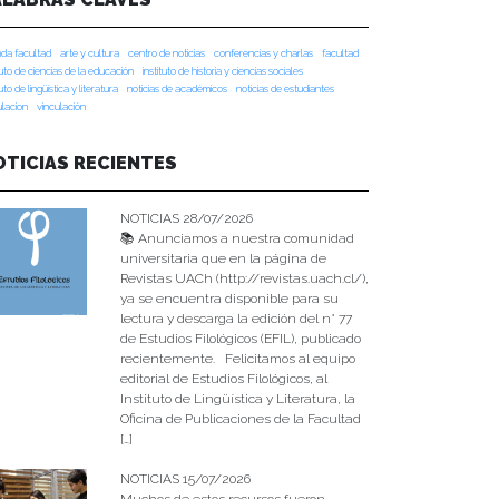
da facultad
arte y cultura
centro de noticias
conferencias y charlas
facultad
tuto de ciencias de la educación
instituto de historia y ciencias sociales
tuto de lingüística y literatura
noticias de académicos
noticias de estudiantes
ulacion
vinculación
OTICIAS RECIENTES
NOTICIAS 28/07/2026
📚 Anunciamos a nuestra comunidad
universitaria que en la página de
Revistas UACh (http://revistas.uach.cl/),
ya se encuentra disponible para su
lectura y descarga la edición del n° 77
de Estudios Filológicos (EFIL), publicado
recientemente. Felicitamos al equipo
editorial de Estudios Filológicos, al
Instituto de Lingüística y Literatura, la
Oficina de Publicaciones de la Facultad
[…]
NOTICIAS 15/07/2026
Muchos de estos recursos fueron