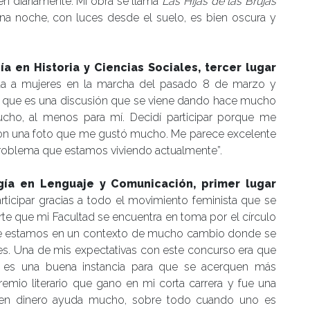
en diariamente. Mi obra se llama
Las Hijas de las Brujas
a noche, con luces desde el suelo, es bien oscura y
 en Historia y Ciencias Sociales, tercer lugar
trata a mujeres en la marcha del pasado 8 de marzo y
gal que es una discusión que se viene dando hace mucho
ucho, al menos para mí. Decidí participar porque me
con una foto que me gustó mucho. Me parece excelente
l problema que estamos viviendo actualmente”.
ía en Lenguaje y Comunicación, primer lugar
rticipar gracias a todo el movimiento feminista que se
te que mi Facultad se encuentra en toma por el círculo
que estamos en un contexto de mucho cambio donde se
s. Una de mis expectativas con este concurso era que
e es una buena instancia para que se acerquen más
remio literario que gano en mi corta carrera y fue una
o en dinero ayuda mucho, sobre todo cuando uno es