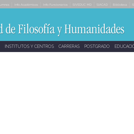
lumnos
Info Académicos
Info Funcionarios
SIVEDUC MD
SIACAD
Biblioteca
S
INSTITUTOS Y CENTROS
CARRERAS
POSTGRADO
EDUCACI