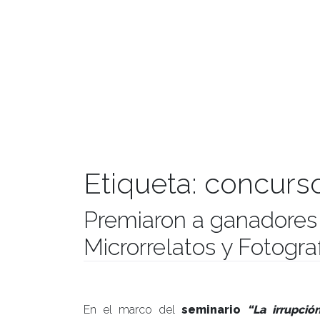
Etiqueta:
concurso
Premiaron a ganadore
Microrrelatos y Fotog
Publicado el
14/05/2019
- Facultad de Filosofía y Hu
En el marco del
seminario
“La irrupci