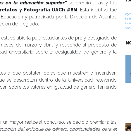
es en la educación superior”
se premió a las y los
relatos y Fotografía UACh #8M
. Esta iniciativa fue
agen
la Educación y patrocinada por la Dirección de Asuntos
insti
ección de Pregrado.
insti
vinc
 estuvo abierta para estudiantes de pre y postgrado de
N
s meses de marzo y abril, y responde al propósito de
dad universitaria sobre la desigualdad de género y la
ntes a que postulen obras que muestren o incentiven
ue se desarrollan dentro de la Universidad, relevando
licen sobre los valores en igualdad de género, teniendo
r un mayor realce al concurso, se decidió premiar a las
irrupción del enfoque de género: oportunidades para el