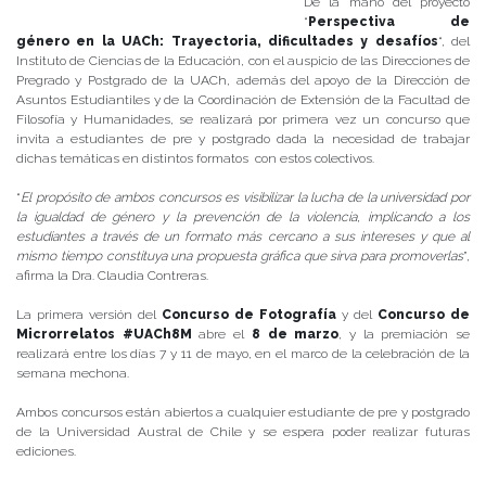
De la mano del proyecto
“
Perspectiva de
género en la UACh: Trayectoria, dificultades y desafíos
“, del
Instituto de Ciencias de la Educación, con el auspicio de las Direcciones de
Pregrado y Postgrado de la UACh, además del apoyo de la Dirección de
Asuntos Estudiantiles y de la Coordinación de Extensión de la Facultad de
Filosofía y Humanidades, se realizará por primera vez un concurso que
invita a estudiantes de pre y postgrado dada la necesidad de trabajar
dichas temáticas en distintos formatos con estos colectivos.
“
El propósito de ambos concursos es visibilizar la lucha de la universidad por
la igualdad de género y la prevención de la violencia, implicando a los
estudiantes a través de un formato más cercano a sus intereses y que al
mismo tiempo constituya una propuesta gráfica que sirva para promoverlas
”,
afirma la Dra. Claudia Contreras.
La primera versión del
Concurso de Fotografía
y del
Concurso de
Microrrelatos #UACh8M
abre el
8 de marzo
, y la premiación se
realizará entre los días 7 y 11 de mayo, en el marco de la celebración de la
semana mechona.
Ambos concursos están abiertos a cualquier estudiante de pre y postgrado
de la Universidad Austral de Chile y se espera poder realizar futuras
ediciones.