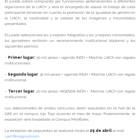
El jurado estará compuesto por funcionarias pertenecientes a diferentes
organismos de la UACh y será el encargado de valorar el trabajo de cada
participante teniendo en cuenta la promoción de la igualdad de género en
la UACh, la creatividad y la calidad de las imágenes y microrrelatos
presentados.
El jurado seleccionará las 3 mejores fotografías y los 3 mejores microrrelatos,
los ganadores recibirán un reconocimiento institucional (diploma) y los
siguientes premios:
–
Primer lugar:
50 mil pesos + agenda INDH + Mochila UACh con regalos
institucionales
–
Segundo lugar
: 30 mil pesos + agenda INDH + Mochila UACh con regalo
institucional
–
Tercer lugar
: 20 mil pesos +AGENDA INDH + Mochila UACh con regalo
institucional
Los seleccionados de ambos concursos serán expuestos en el hall de la
DAE en el campus Isla Teja durante el mes de mayo. Posteriormente, la
exposición será trasladada al Campus Miraflores.
La recepción de propuestas se realizará hasta el
29 de abril
al mail
uach8m@gmail.com