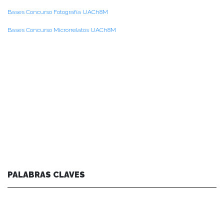
Bases Concurso Fotografía UACh8M
Bases Concurso Microrrelatos UACh8M
PALABRAS CLAVES
agenda facultad
arte y cultura
centro de noticias
conferencias y charlas
facultad
instituto de ciencias de la educación
instituto de historia y ciencias sociales
instituto de lingüística y literatura
noticias de académicos
noticias de estudiantes
vinculacion
vinculación