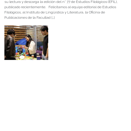
su lectura y descarga la edición del n° 77 de Estudios Filológicos (EFIL),
publicado recientemente. Felicitamos al equipo editorial de Estudios
Filológicos, al Instituto de Lingüística y Literatura, la Oficina de
Publicaciones de la Facultad […]
NOTICIAS 15/07/2026
Muchos de estos recursos fueron implementados durante el semestre en
las residencias de Mejor Niñez Nidal y Las Parras, espacios donde el
estudiantado desarrolló experiencias de aprendizaje y acompañamiento.