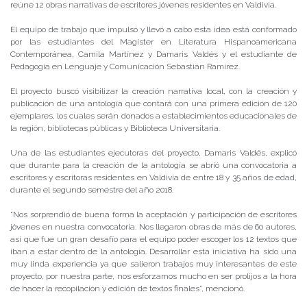
reúne 12 obras narrativas de escritores jóvenes residentes en Valdivia.
El equipo de trabajo que impulsó y llevó a cabo esta idea está conformado
por las estudiantes del Magíster en Literatura Hispanoamericana
Contemporánea, Camila Martínez y Damaris Valdés y el estudiante de
Pedagogía en Lenguaje y Comunicación Sebastián Ramírez.
El proyecto buscó visibilizar la creación narrativa local, con la creación y
publicación de una antología que contará con una primera edición de 120
ejemplares, los cuales serán donados a establecimientos educacionales de
la región, bibliotecas públicas y Biblioteca Universitaria.
Una de las estudiantes ejecutoras del proyecto, Damaris Valdés, explicó
que durante para la creación de la antología se abrió una convocatoria a
escritores y escritoras residentes en Valdivia de entre 18 y 35 años de edad,
durante el segundo semestre del año 2018.
“Nos sorprendió de buena forma la aceptación y participación de escritores
jóvenes en nuestra convocatoria. Nos llegaron obras de más de 60 autores,
así que fue un gran desafío para el equipo poder escoger los 12 textos que
iban a estar dentro de la antología. Desarrollar esta iniciativa ha sido una
muy linda experiencia ya que salieron trabajos muy interesantes de este
proyecto, por nuestra parte, nos esforzamos mucho en ser prolijos a la hora
de hacer la recopilación y edición de textos finales”, mencionó.