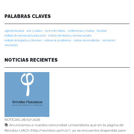
PALABRAS CLAVES
agenda facultad
arte y cultura
centro de noticias
conferencias y charlas
facultad
instituto de ciencias de la educación
instituto de historia y ciencias sociales
instituto de lingüística y literatura
noticias de académicos
noticias de estudiantes
vinculacion
vinculación
NOTICIAS RECIENTES
NOTICIAS 28/07/2026
📚 Anunciamos a nuestra comunidad universitaria que en la página de
Revistas UACh (http://revistas.uach.cl/), ya se encuentra disponible para