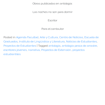
Obras publicadas en antología:
Las noches no son para dormir
Escritor
Para el cantautor
Posted in
Agenda Facultad
,
Arte y Cultura
,
Centro de Noticias
,
Escuela de
Graduados
,
Instituto de Lingüística y Literatura
,
Noticias de Estudiantes
,
Proyectos de Estudiantes
|
Tagged
antología
,
antología pesca de arrastre
,
escritores jóvenes
,
narrativa
,
Proyectos de Extensión
,
proyectos
estudiantiles