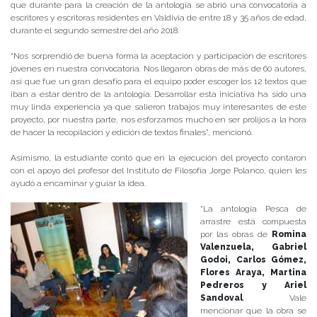
que durante para la creación de la antología se abrió una convocatoria a
escritores y escritoras residentes en Valdivia de entre 18 y 35 años de edad,
durante el segundo semestre del año 2018.
“Nos sorprendió de buena forma la aceptación y participación de escritores
jóvenes en nuestra convocatoria. Nos llegaron obras de más de 60 autores,
así que fue un gran desafío para el equipo poder escoger los 12 textos que
iban a estar dentro de la antología. Desarrollar esta iniciativa ha sido una
muy linda experiencia ya que salieron trabajos muy interesantes de este
proyecto, por nuestra parte, nos esforzamos mucho en ser prolijos a la hora
de hacer la recopilación y edición de textos finales”, mencionó.
Asimismo, la estudiante contó que en la ejecución del proyecto contaron
con el apoyo del profesor del Instituto de Filosofía Jorge Polanco, quien les
ayudó a encaminar y guiar la idea.
“La antología Pesca de
arrastre está compuesta
por las obras de
Romina
Valenzuela, Gabriel
Godoi, Carlos Gómez,
Flores Araya, Martina
Pedreros y Ariel
Sandoval
. Vale
mencionar que la obra se