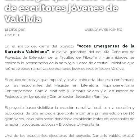
de escritores jóvenes de
Valdivia
Escrito por:
Carolina Angulo | 11/06/2019 |
#AGENDA #ARTE #CENTRO
#ESCUELA
En el marco del cierre del proyecto
“Voces Emergentes de la
Narrativa Valdiviana”
, iniciativa ganadora del del XIX Concurso de
Proyectos de Extensión de la Facultad de Filosofía y Humanidades, se
realizará la presentación de la antología “Pesca de arrastre”, iniciativa que
reúne 12 obras narrativas de escritores jóvenes residentes en Valdivia.
El equipo de trabajo que impulsó y llevó a cabo esta idea está conformado
por las estudiantes del Magíster en Literatura Hispanoamericana
Contemporánea, Camila Martínez y Damaris Valdés y el estudiante de
Pedagogía en Lenguaje y Comunicación Sebastián Ramírez.
El proyecto buscó visibilizar la creación narrativa local, con la creación y
publicación de una antología que contará con una primera edición de 120
ejemplares, los cuales serán donados a establecimientos educacionales de
la región, bibliotecas públicas y Biblioteca Universitaria.
Una de las estudiantes ejecutoras del proyecto, Damaris Valdés, explicó