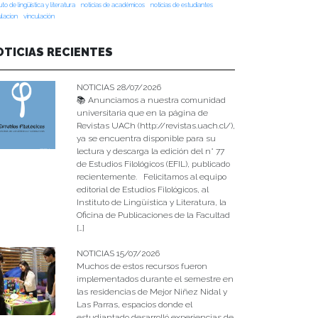
tuto de lingüística y literatura
noticias de académicos
noticias de estudiantes
ulacion
vinculación
OTICIAS RECIENTES
NOTICIAS 28/07/2026
📚 Anunciamos a nuestra comunidad
universitaria que en la página de
Revistas UACh (http://revistas.uach.cl/),
ya se encuentra disponible para su
lectura y descarga la edición del n° 77
de Estudios Filológicos (EFIL), publicado
recientemente. Felicitamos al equipo
editorial de Estudios Filológicos, al
Instituto de Lingüística y Literatura, la
Oficina de Publicaciones de la Facultad
[…]
NOTICIAS 15/07/2026
Muchos de estos recursos fueron
implementados durante el semestre en
las residencias de Mejor Niñez Nidal y
Las Parras, espacios donde el
estudiantado desarrolló experiencias de