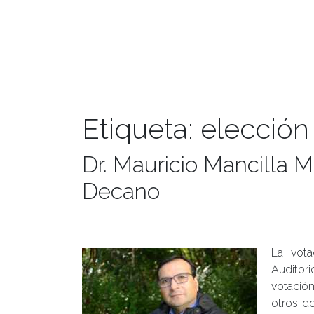
Etiqueta:
elección
Dr. Mauricio Mancilla 
Decano
Publicado el
15/03/2017
- Facultad de Filosofía y Hu
La vota
Auditori
votació
otros do