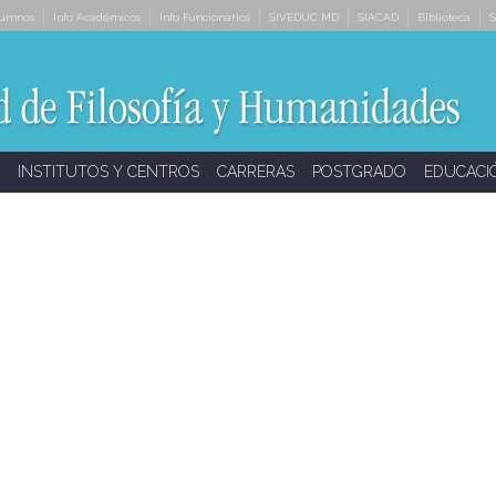
lumnos
Info Académicos
Info Funcionarios
SIVEDUC MD
SIACAD
Biblioteca
S
INSTITUTOS Y CENTROS
CARRERAS
POSTGRADO
EDUCACI