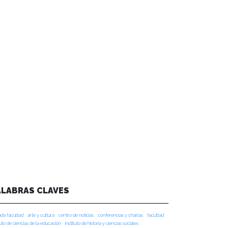
ALABRAS CLAVES
da facultad
arte y cultura
centro de noticias
conferencias y charlas
facultad
tuto de ciencias de la educación
instituto de historia y ciencias sociales