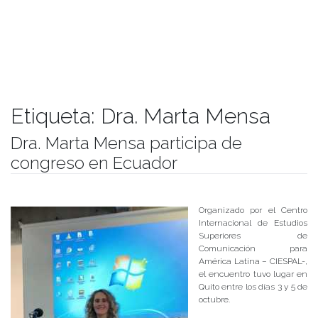
Etiqueta:
Dra. Marta Mensa
Dra. Marta Mensa participa de
congreso en Ecuador
Publicado el
10/10/2018
- Facultad de Filosofía y Humanidades
Organizado por el Centro
Internacional de Estudios
Superiores de
Comunicación para
América Latina – CIESPAL-,
el encuentro tuvo lugar en
Quito entre los días 3 y 5 de
octubre.