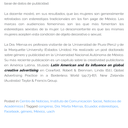
base de datos de publicidad.
La docente mostró, en sus resultados, que las mujeres son generalmente
retratadas con estereotipos tradicionales en los fan page de México. Las
marcas con audiencias femeninas son las que más fomentan los
estereotipos sexistas de la mujer. Lo desconcertante es que las mismas
mujeres acepten esta condición de objeto decorativo o sexual.
La Dra. Mensa es profesora visitante de la Universidad de Piura (Perú) y de
la Marquette University (Estados Unidos). Ha realizado un post doctorado
sobre género y publicidad en la Universidad Nacional Autónoma de México.
Su más reciente publicación es un capítulo sobre la creatividad publicitaria
en América Latina, titulado
Latin American and its influence on global
creative advertising
en Crawford, Robert & Brennan, Linda (Ed.), Global
Advertising Practice in a Borderless World (pp.73-87), New Zelanda
(Australia): Taylor & Francis Group.
Posted in
Centro de Noticias
,
Instituto de Comunicación Social
,
Noticias de
Académicos
|
Tagged
congreso
,
Dra. Marta Mensa
,
Ecuador
,
estereotipos
,
Facebook
,
género
,
México
,
uach