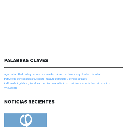
PALABRAS CLAVES
agenda facultad
arte y cultura
centro de noticias
conferencias y charlas
facultad
instituto de ciencias de la educación
instituto de historia y ciencias sociales
instituto de lingüística y literatura
noticias de académicos
noticias de estudiantes
vinculacion
vinculación
NOTICIAS RECIENTES