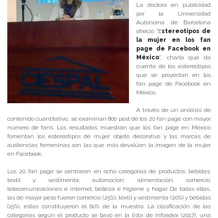
La doctora en publicidad
por la Universidad
Autónoma de Barcelona
ofreció “E
stereotipos de
la mujer en los fan
page de Facebook en
México
”, charla que da
cuenta de los estereotipos
que se proyectan en los
fan page de Facebook en
México.
A través de un análisis de
contenido cuantitativo, se examinan 800 post de los 20 fan page con mayor
número de fans. Los resultados muestran que los fan page en México
fomentan los estereotipos de mujer objeto decorativo y las marcas de
audiencias femeninas son las que más devalúan la imagen de la mujer
en Facebook.
Los 20 fan page se centraron en ocho categorías de productos: bebidas;
textil y vestimenta; automoción; alimentación; comercio;
telecomunicaciones e internet; belleza e higiene y hogar. De todas ellas,
las de mayor peso fueron comercio (25%), textil y vestimenta (20%) y bebidas
(15%), estas constituyeron el 60% de la muestra. La clasificación de las
categorías según el producto se basó en la lista de Infoadex (2017), una