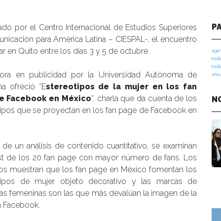
P
do por el Centro Internacional de Estudios Superiores
nicación para América Latina – CIESPAL-, el encuentro
ar en Quito entre los días 3 y 5 de octubre.
agen
insti
insti
ora en publicidad por la Universidad Autónoma de
vinc
na ofreció “E
stereotipos de la mujer en los fan
e Facebook en México
”, charla que da cuenta de los
N
tipos que se proyectan en los fan page de Facebook en
 de un análisis de contenido cuantitativo, se examinan
t de los 20 fan page con mayor número de fans. Los
dos muestran que los fan page en México fomentan los
tipos de mujer objeto decorativo y las marcas de
as femeninas son las que más devalúan la imagen de la
n Facebook.