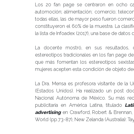
Los 20 fan page se centraron en ocho cate
automoción; alimentación; comercio; telecom
todas ellas, las de mayor peso fueron comercio
constituyeron el 60% de la muestra. La clasi
la lista de Infoadex (2017), una base de datos 
La docente mostró, en sus resultados, 
estereotipos tradicionales en los fan page 
que más fomentan los estereotipos sexista
mujeres acepten esta condición de objeto dec
La Dra. Mensa es profesora visitante de la U
(Estados Unidos). Ha realizado un post do
Nacional Autónoma de México. Su más recie
publicitaria en América Latina, titulado
Lat
advertising
en Crawford, Robert & Brennan, Li
World (pp.73-87), New Zelanda (Australia): Ta