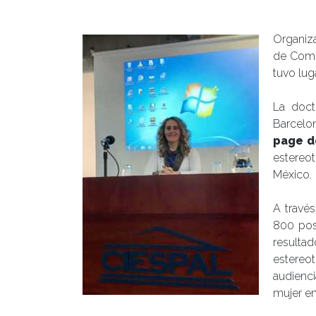
Organiza
de Comu
tuvo lug
La doct
Barcelo
page d
estereo
México.
A través
800 pos
resulta
estereo
audienci
mujer e