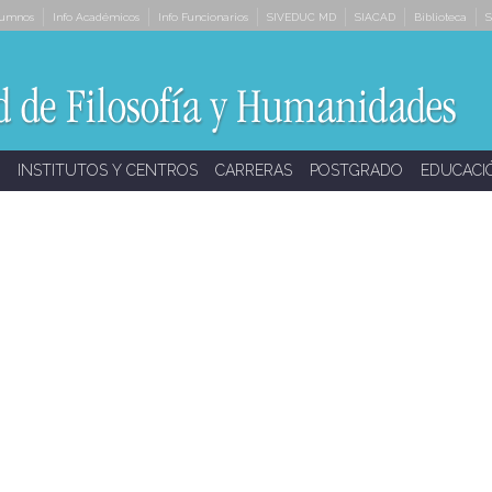
lumnos
Info Académicos
Info Funcionarios
SIVEDUC MD
SIACAD
Biblioteca
S
INSTITUTOS Y CENTROS
CARRERAS
POSTGRADO
EDUCACI