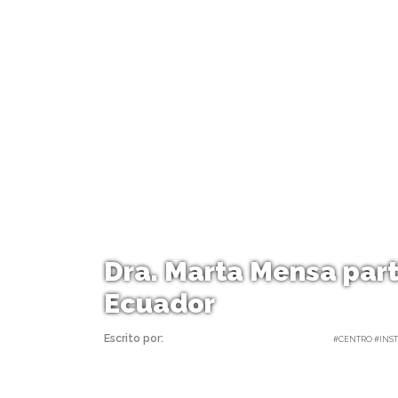
Dra. Marta Mensa part
Ecuador
Escrito por:
Carolina Angulo | 10/10/2018 |
#CENTRO #INST