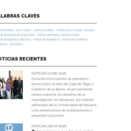
ALABRAS CLAVES
da facultad
arte y cultura
centro de noticias
conferencias y charlas
facultad
tuto de ciencias de la educación
instituto de historia y ciencias sociales
tuto de lingüística y literatura
noticias de académicos
noticias de estudiantes
ulacion
vinculación
OTICIAS RECIENTES
NOTICIAS 07/08/2026
Durante el encuentro se abordaron
temas como la obra de Lope de Vega y
Calderón de la Barca, el pensamiento
clásico español, los desafíos de la
investigación en literatura, los criterios
editoriales de la Universidad de Navarra
y las proyecciones de publicaciones y
proyectos conjuntos.
NOTICIAS 28/07/2026