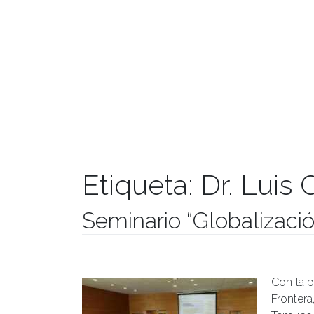
Etiqueta:
Dr. Luis
Seminario “Globalizaci
Publicado el
08/03/2017
- Facultad de Filosofía y Hu
Con la p
Fronter