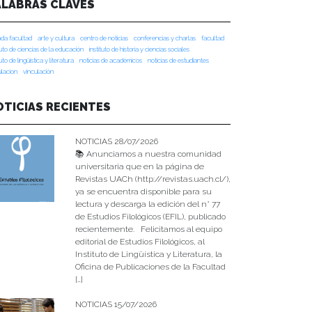
ALABRAS CLAVES
da facultad
arte y cultura
centro de noticias
conferencias y charlas
facultad
tuto de ciencias de la educación
instituto de historia y ciencias sociales
tuto de lingüística y literatura
noticias de académicos
noticias de estudiantes
ulacion
vinculación
OTICIAS RECIENTES
NOTICIAS 28/07/2026
📚 Anunciamos a nuestra comunidad
universitaria que en la página de
Revistas UACh (http://revistas.uach.cl/),
ya se encuentra disponible para su
lectura y descarga la edición del n° 77
de Estudios Filológicos (EFIL), publicado
recientemente. Felicitamos al equipo
editorial de Estudios Filológicos, al
Instituto de Lingüística y Literatura, la
Oficina de Publicaciones de la Facultad
[…]
NOTICIAS 15/07/2026