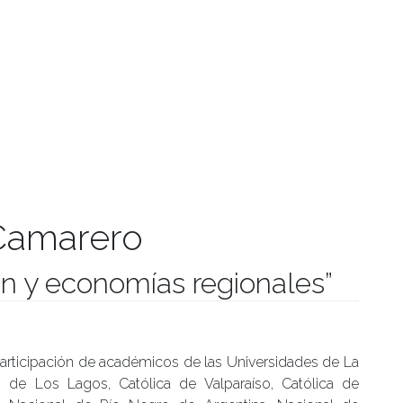
 Camarero
ón y economías regionales”
manidades
articipación de académicos de las Universidades de La
a, de Los Lagos, Católica de Valparaíso, Católica de