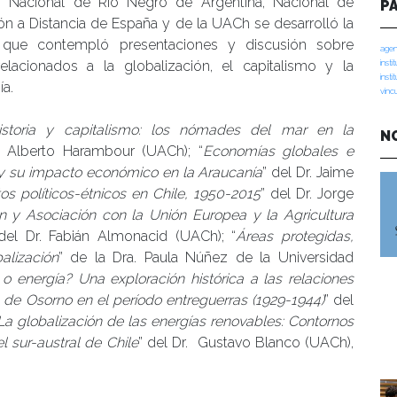
 Nacional de Río Negro de Argentina, Nacional de
P
n a Distancia de España y de la UACh se desarrolló la
 que contempló presentaciones y discusión sobre
agen
elacionados a la globalización, el capitalismo y la
insti
insti
a.
vinc
istoria y capitalismo: los nómades del mar en la
N
. Alberto Harambour (UACh); “
Economías globales e
 y su impacto económico en la Araucanía
” del Dr. Jaime
os políticos-étnicos en Chile, 1950-2015
” del Dr. Jorge
 y Asociación con la Unión Europea y la Agricultura
del Dr. Fabián Almonacid (UACh); “
Áreas protegidas,
lización
” de la Dra. Paula Núñez de la Universidad
 o energía? Una exploración histórica a las relaciones
 de Osorno en el período entreguerras (1929-1944)
” del
La globalización de las energías renovables: Contornos
l sur-austral de Chile
” del Dr. Gustavo Blanco (UACh),