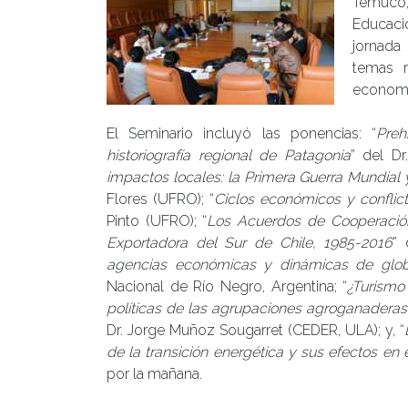
Temuco,
Educació
jornada
temas r
economí
El Seminario incluyó las ponencias: “
Preh
historiografía regional de Patagonia
” del Dr
impactos locales: la Primera Guerra Mundial
Flores (UFRO); “
Ciclos económicos y conflict
Pinto (UFRO); “
Los Acuerdos de Cooperación
Exportadora del Sur de Chile, 1985-2016
” 
agencias económicas y dinámicas de globa
Nacional de Río Negro, Argentina; “
¿Turismo
políticas de las agrupaciones agroganaderas
Dr. Jorge Muñoz Sougarret (CEDER, ULA); y, “
de la transición energética y sus efectos en e
por la mañana.