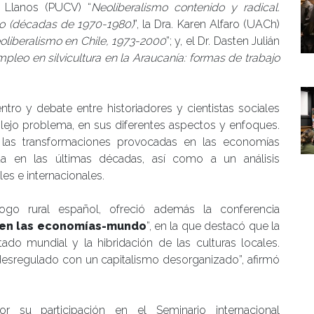
o Llanos (PUCV) “
Neoliberalismo contenido y radical.
eo (décadas de 1970-1980)
”, la Dra. Karen Alfaro (UACh)
neoliberalismo en Chile, 1973-2000
”; y, el Dr. Dasten Julián
pleo en silvicultura en la Araucanía: formas de trabajo
tro y debate entre historiadores y cientistas sociales
ejo problema, en sus diferentes aspectos y enfoques.
e las transformaciones provocadas en las economías
ada en las últimas décadas, así como a un análisis
es e internacionales.
ogo rural español, ofreció además la conferencia
s en las economías-mundo
”, en la que destacó que la
tado mundial y la hibridación de las culturas locales.
esregulado con un capitalismo desorganizado”, afirmó
por su participación en el Seminario internacional