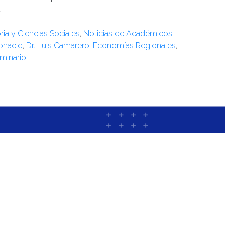
.
oria y Ciencias Sociales
,
Noticias de Académicos
,
onacid
,
Dr. Luis Camarero
,
Economías Regionales
,
minario