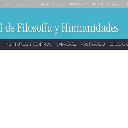
lumnos
Info Académicos
Info Funcionarios
SIVEDUC MD
SIACAD
Biblioteca
S
INSTITUTOS Y CENTROS
CARRERAS
POSTGRADO
EDUCACI