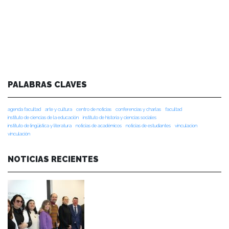
PALABRAS CLAVES
agenda facultad
arte y cultura
centro de noticias
conferencias y charlas
facultad
instituto de ciencias de la educación
instituto de historia y ciencias sociales
instituto de lingüística y literatura
noticias de académicos
noticias de estudiantes
vinculacion
vinculación
NOTICIAS RECIENTES