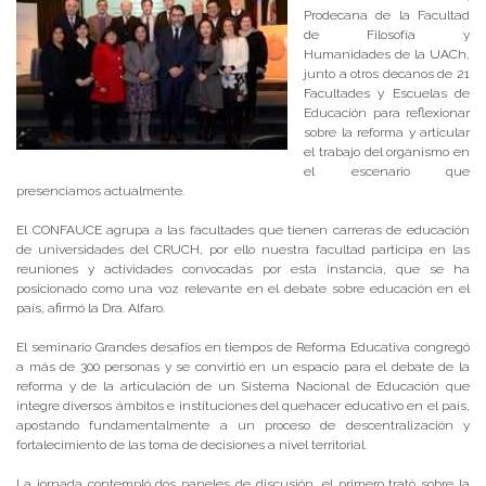
Prodecana de la Facultad
de Filosofía y
Humanidades de la UACh,
junto a otros decanos de 21
Facultades y Escuelas de
Educación para reflexionar
sobre la reforma y articular
el trabajo del organismo en
el escenario que
presenciamos actualmente.
El CONFAUCE agrupa a las facultades que tienen carreras de educación
de universidades del CRUCH, por ello nuestra facultad participa en las
reuniones y actividades convocadas por esta instancia, que se ha
posicionado como una voz relevante en el debate sobre educación en el
país, afirmó la Dra. Alfaro.
El seminario Grandes desafíos en tiempos de Reforma Educativa congregó
a más de 300 personas y se convirtió en un espacio para el debate de la
reforma y de la articulación de un Sistema Nacional de Educación que
integre diversos ámbitos e instituciones del quehacer educativo en el país,
apostando fundamentalmente a un proceso de descentralización y
fortalecimiento de las toma de decisiones a nivel territorial.
La jornada contempló dos paneles de discusión, el primero trató sobre la