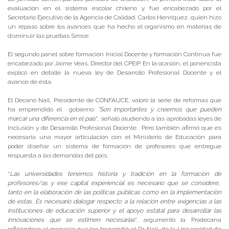
evaluación en el sistema escolar chileno y fue encabezado por el
Secretario Ejecutivo de la Agencia de Calidad, Carlos Henríquez, quien hizo
un repaso sobre los avances que ha hecho el organismo en materias de
disminuir las pruebas Simce.
El segundo panel sobre formación Inicial Docente y formación Continua fue
encabezado por Jaime Veas, Director del CPEIP. En la ocasión, el ponencista
explicó en detalle la nueva ley de Desarrollo Profesional Docente y el
avance de ésta.
El Decano Nail, Presidente de CONFAUCE, valoró la serie de reformas que
ha emprendido el gobierno:
“Son importantes y creemos que pueden
marcar una diferencia en el país
”, señaló aludiendo a las aprobadas leyes de
Inclusión y de Desarrollo Profesional Docente. Pero también afirmó que es
necesaria una mayor articulación con el Ministerio de Educación para
poder diseñar un sistema de formación de profesores que entregue
respuesta a las demandas del país.
“
Las universidades tenemos historia y tradición en la formación de
profesores/as y ese capital experiencial es necesario que se considere,
tanto en la elaboración de las políticas públicas como en la implementación
de estas. Es necesario dialogar respecto a la relación entre exigencias a las
instituciones de educación superior y el apoyo estatal para desarrollar las
innovaciones que se estimen necesarias
”, argumentó la Prodecana
refiriéndose al mensaje que les transmitió el Dr. Nail, de la Universidad de