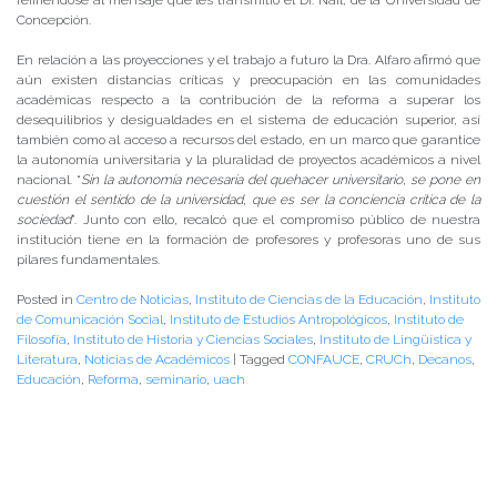
Concepción.
En relación a las proyecciones y el trabajo a futuro la Dra. Alfaro afirmó que
aún existen distancias críticas y preocupación en las comunidades
académicas respecto a la contribución de la reforma a superar los
desequilibrios y desigualdades en el sistema de educación superior, así
también como al acceso a recursos del estado, en un marco que garantice
la autonomía universitaria y la pluralidad de proyectos académicos a nivel
nacional. “
Sin la autonomía necesaria del quehacer universitario, se pone en
cuestión el sentido de la universidad, que es ser la conciencia crítica de la
sociedad
”. Junto con ello, recalcó que el compromiso público de nuestra
institución tiene en la formación de profesores y profesoras uno de sus
pilares fundamentales.
Posted in
Centro de Noticias
,
Instituto de Ciencias de la Educación
,
Instituto
de Comunicación Social
,
Instituto de Estudios Antropológicos
,
Instituto de
Filosofía
,
Instituto de Historia y Ciencias Sociales
,
Instituto de Lingüística y
Literatura
,
Noticias de Académicos
|
Tagged
CONFAUCE
,
CRUCh
,
Decanos
,
Educación
,
Reforma
,
seminario
,
uach