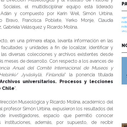
P
s Sociales, el multidisciplinar equipo está liderado
Adán y compuesto por Karin Weil, Simón Urbina,
agen
ro Bravo, Francisca Poblete, Yerko Monje, Claudia
insti
 Gabriela Velásquez y Ricardo Molina.
insti
vinc
cto, en una primera etapa, levanta información en las
N
s facultades y unidades a fin de localizar, identificar y
r las diversas colecciones y archivos existentes desde
seis meses de desarrollo. Con respecto a los avances de
encia Anual del Comité Internacional de Museos y
elsinki/ Jyväskylä, Finlandia
” la ponencia titulada
Archivos universitarios. Procesos y lecciones
e Chile
”.
a Dirección Museológica y Ricardo Molina, académico del
o al profesor Simón Urbina, expusieron los resultados del
 de investigadores, espacio que permitió conocer
as instituciones, además, por supuesto, de recibir