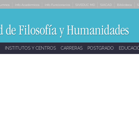
lumnos
Info Académicos
Info Funcionarios
SIVEDUC MD
SIACAD
Biblioteca
S
INSTITUTOS Y CENTROS
CARRERAS
POSTGRADO
EDUCACI