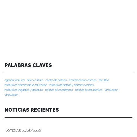
PALABRAS CLAVES
agenda facultad
arte y cultura
centro de noticias
conferencias y charlas
facultad
instituto de ciencias de la educación
instituto de historia y ciencias sociales
instituto de lingüística y literatura
noticias de académicos
noticias de estudiantes
vinculacion
vinculación
NOTICIAS RECIENTES
NOTICIAS 07/08/2026
Durante el encuentro se abordaron temas como la obra de Lope de Vega y