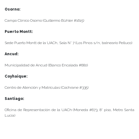
Osorno:
Campo Clínico Osorno (Guillermo Bühler #1615)
Puerto Montt:
Sede Puerto Montt de la UACh, Sala N° 7 (Los Pinos s/n, balneario Pelluco)
Ancud:
Municipalidad de Ancud (Blanco Encalada #660)
Coyhaique:
Centro de Atención y Matrículas (Cochrane #335)
Santiago:
Oficina de Representación de la UACh (Moneda #673, 8° piso, Metro Santa
Lucía)