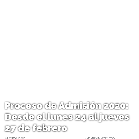
Proceso de Admisión 2020:
Desde el lunes 24 al jueves
27 de febrero
Escrito por:
Carolina Angulo | 24/02/2020 |
#ADMISIóN #CENTRO