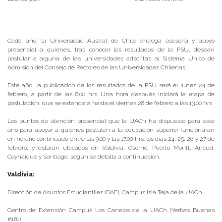
Cada año, la Universidad Austral de Chile entrega asesoría y apoyo
presencial a quienes, tras conocer los resultados de la PSU, desean
postular a alguna de las universidades adscritas al Sistema Único de
Admisión del Consejo de Rectores de las Universidades Chilenas.
Este año, la publicación de los resultados de la PSU será el lunes 24 de
febrero, a partir de las 8.00 hrs. Una hora después iniciará la etapa de
postulación, que se extenderá hasta el viernes 28 de febrero a las 13.00 hrs.
Los puntos de atención presencial que la UACh ha dispuesto para este
año para apoyar a quienes postulen a la educación superior funcionarán
en horario continuado entre las 9.00 y las 17.00 hrs. los días 24, 25, 26 y 27 de
febrero, y estarán ubicados en Valdivia, Osorno, Puerto Montt, Ancud,
Coyhaique y Santiago, según se detalla a continuación.
Valdivia:
Dirección de Asuntos Estudiantiles (DAE), Campus Isla Teja de la UACh
Centro de Extensión Campus Los Canelos de la UACh (Yerbas Buenas
#181)