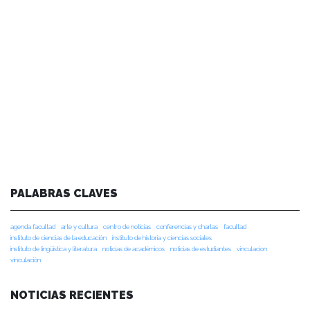
PALABRAS CLAVES
agenda facultad
arte y cultura
centro de noticias
conferencias y charlas
facultad
instituto de ciencias de la educación
instituto de historia y ciencias sociales
instituto de lingüística y literatura
noticias de académicos
noticias de estudiantes
vinculacion
vinculación
NOTICIAS RECIENTES