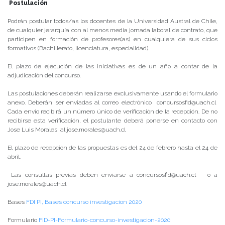
Postulación
Podrán postular todos/as los docentes de la Universidad Austral de Chile,
de cualquier jerarquía con al menos media jornada laboral de contrato, que
participen en formación de profesores(as) en cualquiera de sus ciclos
formativos (Bachillerato, licenciatura, especialidad).
El plazo de ejecución de las iniciativas es de un año a contar de la
adjudicación del concurso.
Las postulaciones deberán realizarse exclusivamente usando el formulario
anexo. Deberán ser enviadas al correo electrónico concursosfid@uach.cl
Cada envío recibirá un número único de verificación de la recepción. De no
recibirse esta verificación, el postulante deberá ponerse en contacto con
Jose Luis Morales al jose.morales@uach.cl
El plazo de recepción de las propuestas es del 24 de febrero hasta el 24 de
abril.
Las consultas previas deben enviarse a concursosfid@uach.cl o a
jose.morales@uach.cl
Bases
FDI PI, Bases concurso investigacion 2020
Formulario
FID-PI-Formulario-concurso-investigacion-2020