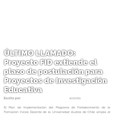
ÚLTIMO LLAMADO:
Proyecto FID extiende el
plazo de postulación para
Proyectos de Investigación
Educativa
Escrito por:
Carolina Angulo | 02/04/2020 |
#CENTRO
El Plan de Implementación del Programa de Fortalecimiento de la
Formación Inicial Docente de la Universidad Austral de Chile amplía el