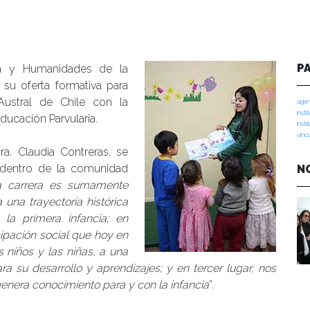
P
fía y Humanidades de la
 su oferta formativa para
 Austral de Chile con la
agen
insti
ducación Parvularia.
insti
vinc
ra. Claudia Contreras, se
to dentro de la comunidad
N
a carrera es sumamente
 una trayectoria histórica
la primera infancia; en
ipación social que hoy en
 niños y las niñas, a una
ra su desarrollo y aprendizajes; y en tercer lugar, nos
genera conocimiento para y con la infancia
”.