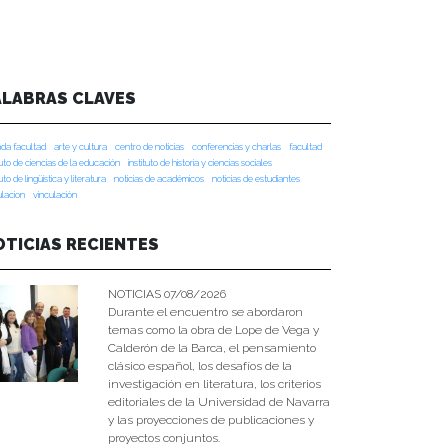
ALABRAS CLAVES
da facultad
arte y cultura
centro de noticias
conferencias y charlas
facultad
tuto de ciencias de la educación
instituto de historia y ciencias sociales
tuto de lingüística y literatura
noticias de académicos
noticias de estudiantes
ulacion
vinculación
OTICIAS RECIENTES
NOTICIAS 07/08/2026
Durante el encuentro se abordaron
temas como la obra de Lope de Vega y
Calderón de la Barca, el pensamiento
clásico español, los desafíos de la
investigación en literatura, los criterios
editoriales de la Universidad de Navarra
y las proyecciones de publicaciones y
proyectos conjuntos.