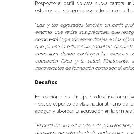
Respecto al perfil de esta nueva carrera un
estudios considera el desarrollo de competenc
“
Las y los egresados tendrán un perfil pro
entorno, que revisa sus prácticas, que reco
como está logrando aprendizajes en los niño
que piensa la educación parvularia desde la c
curriculum donde confluyen las ciencias so
educación física y la salud. Finalmente,
transversales de formación como son el enfo
Desafíos
En relación a los principales desafíos formati
–desde el punto de vista nacional– uno de lo
abogan y abordan la educación en la primera i
“
El perfil de una educadora de párvulos tiene
demanda no solo desde lo pedagógico y lo i