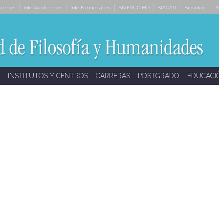
lumnos
Info Académicos
Info Funcionarios
SIVEDUC MD
SIACAD
Biblioteca
S
INSTITUTOS Y CENTROS
CARRERAS
POSTGRADO
EDUCACI