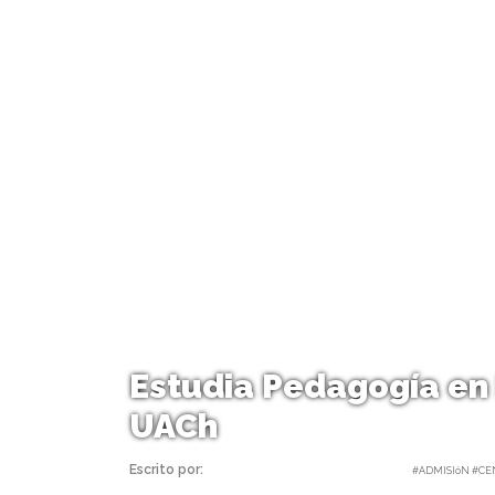
Estudia Pedagogía en 
UACh
Escrito por:
Carolina Angulo | 23/01/2020 |
#ADMISIóN #CEN