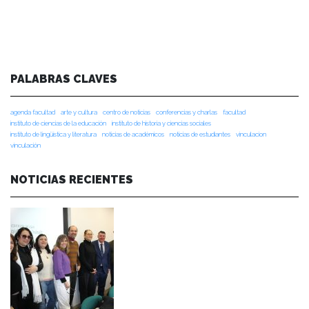
PALABRAS CLAVES
agenda facultad
arte y cultura
centro de noticias
conferencias y charlas
facultad
instituto de ciencias de la educación
instituto de historia y ciencias sociales
instituto de lingüística y literatura
noticias de académicos
noticias de estudiantes
vinculacion
vinculación
NOTICIAS RECIENTES