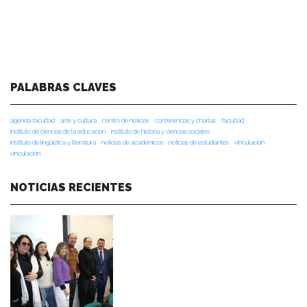
PALABRAS CLAVES
agenda facultad
arte y cultura
centro de noticias
conferencias y charlas
facultad
instituto de ciencias de la educación
instituto de historia y ciencias sociales
instituto de lingüística y literatura
noticias de académicos
noticias de estudiantes
vinculacion
vinculación
NOTICIAS RECIENTES