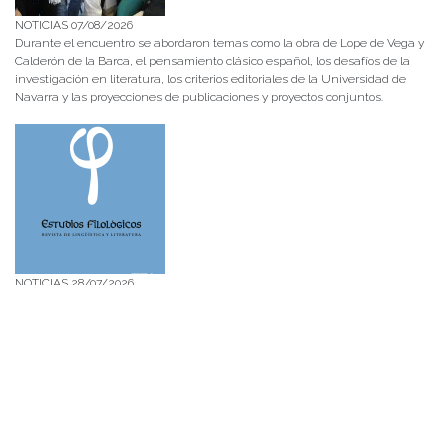
NOTICIAS 07/08/2026
Durante el encuentro se abordaron temas como la obra de Lope de Vega y
Calderón de la Barca, el pensamiento clásico español, los desafíos de la
investigación en literatura, los criterios editoriales de la Universidad de
Navarra y las proyecciones de publicaciones y proyectos conjuntos.
NOTICIAS 28/07/2026
📚 Anunciamos a nuestra comunidad universitaria que en la página de
Revistas UACh (http://revistas.uach.cl/), ya se encuentra disponible para
su lectura y descarga la edición del n° 77 de Estudios Filológicos (EFIL),
publicado recientemente. Felicitamos al equipo editorial de Estudios
Filológicos, al Instituto de Lingüística y Literatura, la Oficina de
Publicaciones de la Facultad […]