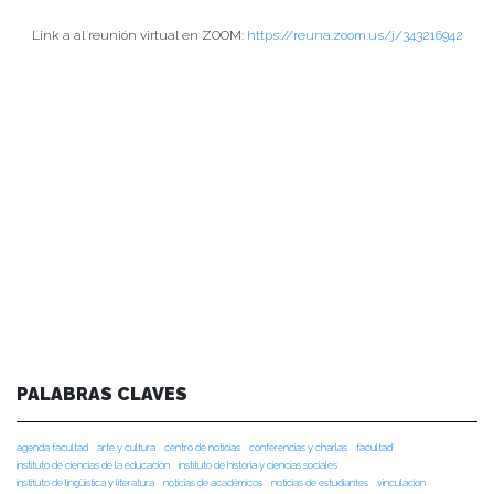
Link a al reunión virtual en ZOOM:
https://reuna.zoom.us/j/343216942
PALABRAS CLAVES
agenda facultad
arte y cultura
centro de noticias
conferencias y charlas
facultad
instituto de ciencias de la educación
instituto de historia y ciencias sociales
instituto de lingüística y literatura
noticias de académicos
noticias de estudiantes
vinculacion