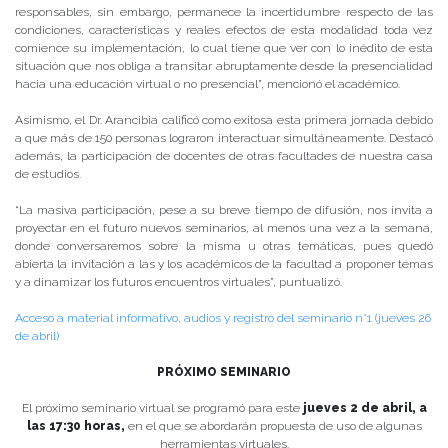
responsables, sin embargo, permanece la incertidumbre respecto de las
condiciones, características y reales efectos de esta modalidad toda vez
comience su implementación, lo cual tiene que ver con lo inédito de esta
situación que nos obliga a transitar abruptamente desde la presencialidad
hacia una educación virtual o no presencial”, mencionó el académico.
Asimismo, el Dr. Arancibia calificó como exitosa esta primera jornada debido
a que más de 150 personas lograron interactuar simultáneamente. Destacó
además, la participación de docentes de otras facultades de nuestra casa
de estudios.
“La masiva participación, pese a su breve tiempo de difusión, nos invita a
proyectar en el futuro nuevos seminarios, al menos una vez a la semana,
donde conversaremos sobre la misma u otras temáticas, pues quedó
abierta la invitación a las y los académicos de la facultad a proponer temas
y a dinamizar los futuros encuentros virtuales”, puntualizó.
Acceso a material informativo, audios y registro del seminario n°1 (jueves 26
de abril)
PRÓXIMO SEMINARIO
El próximo seminario virtual se programó para este
jueves 2 de abril, a
las 17:30 horas,
en el que se abordarán propuesta de uso de algunas
herramientas virtuales.