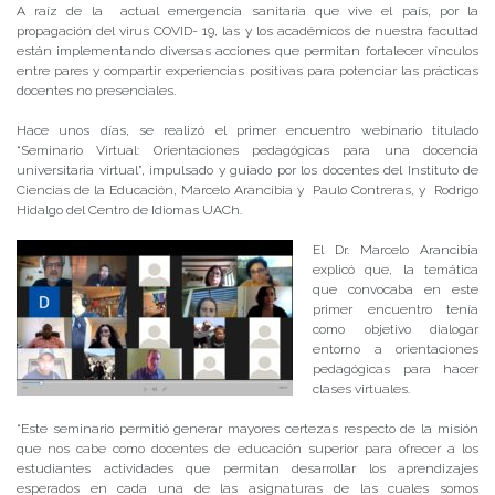
A raíz de la actual emergencia sanitaria que vive el país, por la
propagación del virus COVID- 19, las y los académicos de nuestra facultad
están implementando diversas acciones que permitan fortalecer vínculos
entre pares y compartir experiencias positivas para potenciar las prácticas
docentes no presenciales.
Hace unos días, se realizó el primer encuentro webinario titulado
“Seminario Virtual: Orientaciones pedagógicas para una docencia
universitaria virtual”, impulsado y guiado por los docentes del Instituto de
Ciencias de la Educación, Marcelo Arancibia y Paulo Contreras, y Rodrigo
Hidalgo del Centro de Idiomas UACh.
El Dr. Marcelo Arancibia
explicó que, la temática
que convocaba en este
primer encuentro tenía
como objetivo dialogar
entorno a orientaciones
pedagógicas para hacer
clases virtuales.
“Este seminario permitió generar mayores certezas respecto de la misión
que nos cabe como docentes de educación superior para ofrecer a los
estudiantes actividades que permitan desarrollar los aprendizajes
esperados en cada una de las asignaturas de las cuales somos