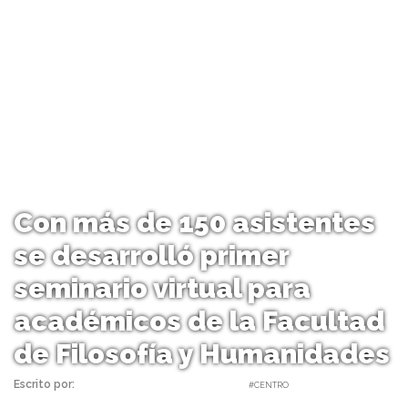
Con más de 150 asistentes
se desarrolló primer
seminario virtual para
académicos de la Facultad
de Filosofía y Humanidades
Escrito por:
Carolina Angulo | 01/04/2020 |
#CENTRO