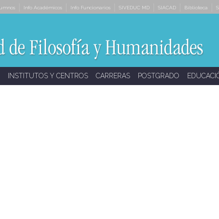
lumnos
Info Académicos
Info Funcionarios
SIVEDUC MD
SIACAD
Biblioteca
S
INSTITUTOS Y CENTROS
CARRERAS
POSTGRADO
EDUCACI