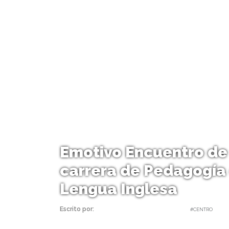
Emotivo Encuentro de 
carrera de Pedagogía
Lengua Inglesa
Escrito por:
Carolina Angulo | 17/03/2020 |
#CENTRO