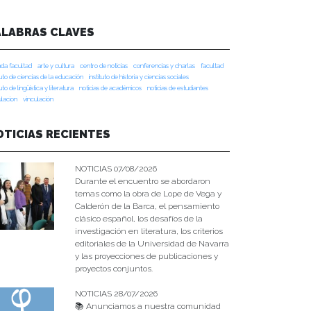
ALABRAS CLAVES
da facultad
arte y cultura
centro de noticias
conferencias y charlas
facultad
tuto de ciencias de la educación
instituto de historia y ciencias sociales
tuto de lingüística y literatura
noticias de académicos
noticias de estudiantes
ulacion
vinculación
OTICIAS RECIENTES
NOTICIAS 07/08/2026
Durante el encuentro se abordaron
temas como la obra de Lope de Vega y
Calderón de la Barca, el pensamiento
clásico español, los desafíos de la
investigación en literatura, los criterios
editoriales de la Universidad de Navarra
y las proyecciones de publicaciones y
proyectos conjuntos.
NOTICIAS 28/07/2026
📚 Anunciamos a nuestra comunidad