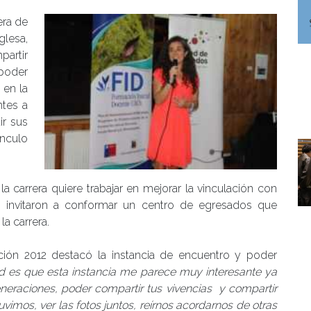
era de
lesa,
artir
oder
 en la
ntes a
ir sus
ínculo
 carrera quiere trabajar en mejorar la vinculación con
 invitaron a conformar un centro de egresados que
a carrera.
ción 2012 destacó la instancia de encuentro y poder
d es que esta instancia me parece muy interesante ya
raciones, poder compartir tus vivencias y compartir
vimos, ver las fotos juntos, reírnos acordarnos de otras