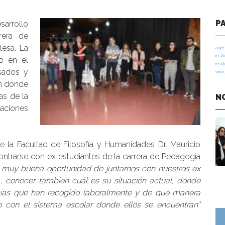
P
sarrolló
rera de
esa. La
agen
insti
zo en el
insti
sados y
vinc
en donde
as de la
N
raciones
e la Facultad de Filosofía y Humanidades Dr. Mauricio
contrarse con ex estudiantes de la carrera de Pedagogía
 muy buena oportunidad de juntarnos con nuestros ex
 , conocer también cuál es su situación actual, dónde
ncias que han recogido laboralmente y de qué manera
o con el sistema escolar donde ellos se encuentran”