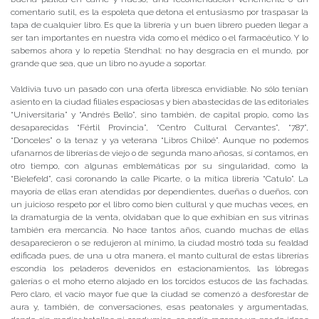
comentario sutil, es la espoleta que detona el entusiasmo por traspasar la
tapa de cualquier libro. Es que la librería y un buen librero pueden llegar a
ser tan importantes en nuestra vida como el médico o el farmacéutico. Y lo
sabemos ahora y lo repetía Stendhal: no hay desgracia en el mundo, por
grande que sea, que un libro no ayude a soportar.
Valdivia tuvo un pasado con una oferta libresca envidiable. No sólo tenían
asiento en la ciudad filiales espaciosas y bien abastecidas de las editoriales
“Universitaria” y “Andrés Bello”, sino también, de capital propio, como las
desaparecidas “Fértil Provincia”, “Centro Cultural Cervantes”, “787”,
“Donceles” o la tenaz y ya veterana “Libros Chiloé”. Aunque no podemos
ufanarnos de librerías de viejo o de segunda mano añosas, sí contamos, en
otro tiempo, con algunas emblemáticas por su singularidad, como la
“Bielefeld”, casi coronando la calle Picarte, o la mítica librería “Catulo”. La
mayoría de ellas eran atendidas por dependientes, dueñas o dueños, con
un juicioso respeto por el libro como bien cultural y que muchas veces, en
la dramaturgia de la venta, olvidaban que lo que exhibían en sus vitrinas
también era mercancía. No hace tantos años, cuando muchas de ellas
desaparecieron o se redujeron al mínimo, la ciudad mostró toda su fealdad
edificada pues, de una u otra manera, el manto cultural de estas librerías
escondía los peladeros devenidos en estacionamientos, las lóbregas
galerías o el moho eterno alojado en los torcidos estucos de las fachadas.
Pero claro, el vacío mayor fue que la ciudad se comenzó a desforestar de
aura y, también, de conversaciones, esas peatonales y argumentadas,