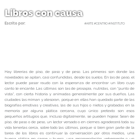
Libros con causa
Escrito por:
Carolina Angulo | 15/04/2020 |
#ARTE #CENTRO #INSTITUTO
Hay librerías de piso, de paso y de peso. Las primeras son donde las
novedades se apilan, casi confundidas, desde los suelos. En las de paso, el
lector puede pasar raudo con la esperanza de encontrar un libro cuyo
canto le encante. Las últimas son las de prosapia, nutridas, con “punto de
vista”, con cierta historia y animadas generalmente por sus dueños. Las
ciudades las miman y atesoran, porque en ellas han quedado parte de las
biografías emotivas y creativas, las de sus hijos o nietos y grabadas en la
memoria por alguna plática cercana, cuyo único pretexto son esos
pequeños artilugios que, incluso digitalmente, se pueden hojear. Sean de
piso, de paso o de peso, un lector versado o en ciernes agradecerá toda su
vida tenerlas cerca, sobre todo las últimas, porque si bien gran parte de la
tarea de los libros es continuar la conversación por otros medios, una
buena plática en carne y hueso, una recomendación vehemente o un