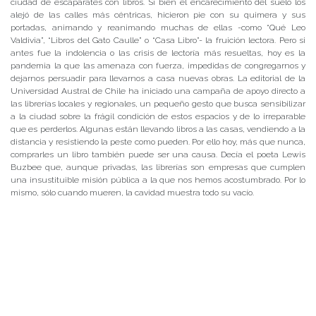
ciudad de escaparates con libros. Si bien el encarecimiento del suelo los
alejó de las calles más céntricas, hicieron pie con su quimera y sus
portadas, animando y reanimando muchas de ellas -como “Qué Leo
Valdivia”, “Libros del Gato Caulle” o “Casa Libro”- la fruición lectora. Pero si
antes fue la indolencia o las crisis de lectoría más resueltas, hoy es la
pandemia la que las amenaza con fuerza, impedidas de congregarnos y
dejarnos persuadir para llevarnos a casa nuevas obras. La editorial de la
Universidad Austral de Chile ha iniciado una campaña de apoyo directo a
las librerías locales y regionales, un pequeño gesto que busca sensibilizar
a la ciudad sobre la frágil condición de estos espacios y de lo irreparable
que es perderlos. Algunas están llevando libros a las casas, vendiendo a la
distancia y resistiendo la peste como pueden. Por ello hoy, más que nunca,
comprarles un libro también puede ser una causa. Decía el poeta Lewis
Buzbee que, aunque privadas, las librerías son empresas que cumplen
una insustituible misión pública a la que nos hemos acostumbrado. Por lo
mismo, sólo cuando mueren, la cavidad muestra todo su vacío.