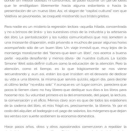
donde sin mediar botellas ni condumios, se podía razonar un par de ideas
que te endilgaban libremente hacia alguna estantería o hacia la
presentación de un nuevo libro. Así, el slogan de “capital cultural” con que
Valdivia se pavoneaba, se craqueló mostrando sus tristes grietas.
Para nadie es un misterio la regresión lectora -aquella hilada, concentrada
y no a brincos de links- y las sucesivas crisis de la industria y la artesanía
del libro. La pantallización y los ruidos comunicativos que nos someten a
una incesante dispersión, está privando a muchos de pasar algunas horas
acompañado sólo de un buen libro. Un viaje inmóvil que, muy lejos de la
monserga moralizante del “tienes-que-leer-un libro”, nos acerca a buena
parte -aquella desafiante y menos obvia- de nuestra cultura. La lúcida
Simone Weil solía definir cultura como la educación de la atención. Pero la
atención, como el tiempo, es lo que trágicamente se nos viene
secuestrando y, aun así, están los que insisten en el desvarío de dedicar
su vida a una librería, la misma que servirá quizás, algún día, para decirle
al último lector “no estás solo”. Y aunque es un lugar común, pareciera que
pocos lo tienen claro: no hay librero que dedique sus días a los libros para
hacerse rico. Su voluntad primera es la del enamorado, del papel, la lectura,
la conversación y el oficio. Menos claro aún es que de todos los eslabones
de la cadena del libro, el más frágil es, precisamente, la librería. Ya por el
costo del alquiler, el bodegaje o el pago de salarios, los márgenes que dejan
las ventas con suerte sostienen la economía doméstica.
Hace pocos años, otras y otros apasionados comenzaron a repoblar la