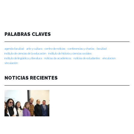
PALABRAS CLAVES
agenda facultad
arte y cultura
centro de noticias
conferencias y charlas
facultad
instituto de ciencias de la educación
instituto de historia y ciencias sociales
instituto de lingüística y literatura
noticias de académicos
noticias de estudiantes
vinculacion
vinculación
NOTICIAS RECIENTES