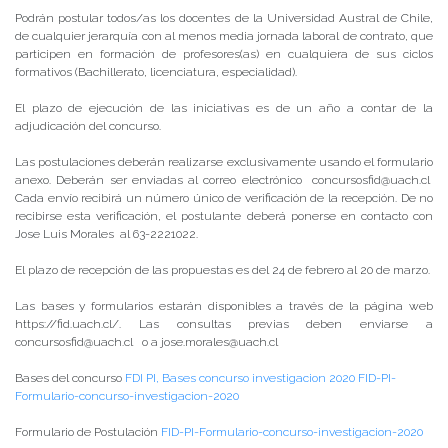
Podrán postular todos/as los docentes de la Universidad Austral de Chile,
de cualquier jerarquía con al menos media jornada laboral de contrato, que
participen en formación de profesores(as) en cualquiera de sus ciclos
formativos (Bachillerato, licenciatura, especialidad).
El plazo de ejecución de las iniciativas es de un año a contar de la
adjudicación del concurso.
Las postulaciones deberán realizarse exclusivamente usando el formulario
anexo. Deberán ser enviadas al correo electrónico concursosfid@uach.cl
Cada envío recibirá un número único de verificación de la recepción. De no
recibirse esta verificación, el postulante deberá ponerse en contacto con
Jose Luis Morales al 63-2221022.
El plazo de recepción de las propuestas es del 24 de febrero al 20 de marzo.
Las bases y formularios estarán disponibles a través de la página web
https://fid.uach.cl/. Las consultas previas deben enviarse a
concursosfid@uach.cl o a jose.morales@uach.cl
Bases del concurso
FDI PI, Bases concurso investigacion 2020
FID-PI-
Formulario-concurso-investigacion-2020
Formulario de Postulación
FID-PI-Formulario-concurso-investigacion-2020