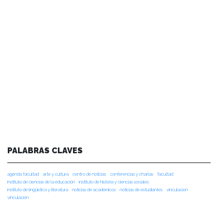
PALABRAS CLAVES
agenda facultad
arte y cultura
centro de noticias
conferencias y charlas
facultad
instituto de ciencias de la educación
instituto de historia y ciencias sociales
instituto de lingüística y literatura
noticias de académicos
noticias de estudiantes
vinculacion
vinculación