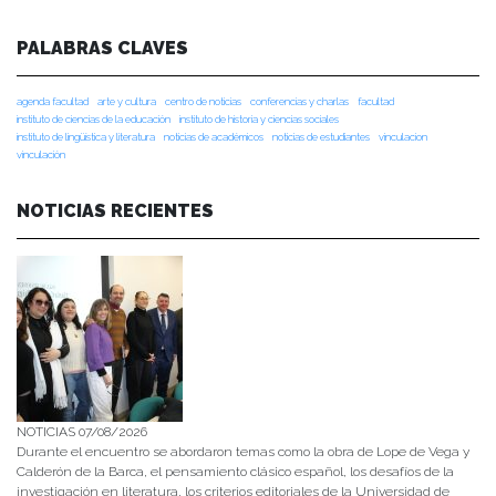
PALABRAS CLAVES
agenda facultad
arte y cultura
centro de noticias
conferencias y charlas
facultad
instituto de ciencias de la educación
instituto de historia y ciencias sociales
instituto de lingüística y literatura
noticias de académicos
noticias de estudiantes
vinculacion
vinculación
NOTICIAS RECIENTES
NOTICIAS 07/08/2026
Durante el encuentro se abordaron temas como la obra de Lope de Vega y
Calderón de la Barca, el pensamiento clásico español, los desafíos de la
investigación en literatura, los criterios editoriales de la Universidad de