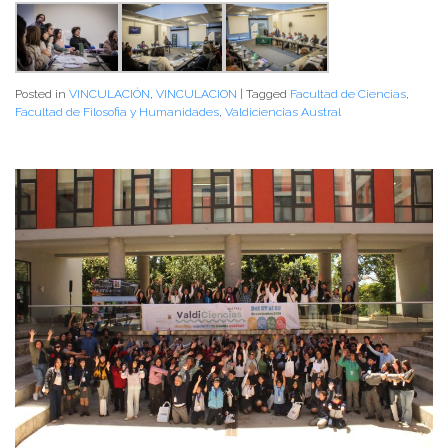
Posted in
VINCULACIÓN
,
VINCULACION
|
Tagged
Facultad de Ciencias
,
Facultad de Filosofia y Humanidades
,
Valdiciencias Austral