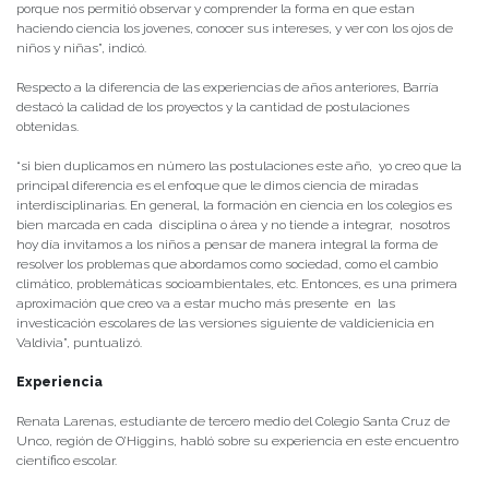
porque nos permitió observar y comprender la forma en que estan
haciendo ciencia los jovenes, conocer sus intereses, y ver con los ojos de
niños y niñas”, indicó.
Respecto a la diferencia de las experiencias de años anteriores, Barría
destacó la calidad de los proyectos y la cantidad de postulaciones
obtenidas.
“si bien duplicamos en número las postulaciones este año, yo creo que la
principal diferencia es el enfoque que le dimos ciencia de miradas
interdisciplinarias. En general, la formación en ciencia en los colegios es
bien marcada en cada disciplina o área y no tiende a integrar, nosotros
hoy día invitamos a los niños a pensar de manera integral la forma de
resolver los problemas que abordamos como sociedad, como el cambio
climático, problemáticas socioambientales, etc. Entonces, es una primera
aproximación que creo va a estar mucho más presente en las
investicación escolares de las versiones siguiente de valdicienicia en
Valdivia”, puntualizó.
Experiencia
Renata Larenas, estudiante de tercero medio del Colegio Santa Cruz de
Unco, región de O’Higgins, habló sobre su experiencia en este encuentro
científico escolar.