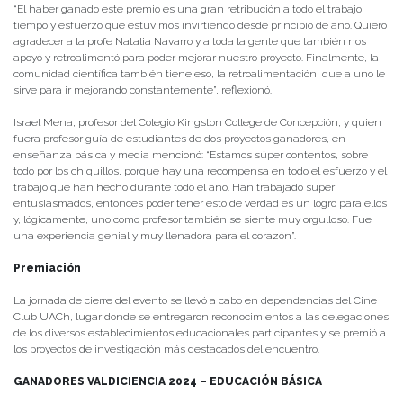
“El haber ganado este premio es una gran retribución a todo el trabajo,
tiempo y esfuerzo que estuvimos invirtiendo desde principio de año. Quiero
agradecer a la profe Natalia Navarro y a toda la gente que también nos
apoyó y retroalimentó para poder mejorar nuestro proyecto. Finalmente, la
comunidad científica también tiene eso, la retroalimentación, que a uno le
sirve para ir mejorando constantemente”, reflexionó.
Israel Mena, profesor del Colegio Kingston College de Concepción, y quien
fuera profesor guía de estudiantes de dos proyectos ganadores, en
enseñanza básica y media mencionó: “Estamos súper contentos, sobre
todo por los chiquillos, porque hay una recompensa en todo el esfuerzo y el
trabajo que han hecho durante todo el año. Han trabajado súper
entusiasmados, entonces poder tener esto de verdad es un logro para ellos
y, lógicamente, uno como profesor también se siente muy orgulloso. Fue
una experiencia genial y muy llenadora para el corazón”.
Premiación
La jornada de cierre del evento se llevó a cabo en dependencias del Cine
Club UACh, lugar donde se entregaron reconocimientos a las delegaciones
de los diversos establecimientos educacionales participantes y se premió a
los proyectos de investigación más destacados del encuentro.
GANADORES VALDICIENCIA 2024 – EDUCACIÓN BÁSICA