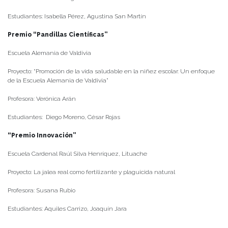
Estudiantes: Isabella Pérez, Agustina San Martín
Premio “Pandillas Científicas”
Escuela Alemania de Valdivia
Proyecto: “Promoción de la vida saludable en la niñez escolar. Un enfoque
de la Escuela Alemania de Valdivia”
Profesora: Verónica Arán
Estudiantes: Diego Moreno, César Rojas
“Premio Innovación”
Escuela Cardenal Raúl Silva Henríquez, Lituache
Proyecto: La jalea real como fertilizante y plaguicida natural
Profesora: Susana Rubio
Estudiantes: Aquiles Carrizo, Joaquín Jara
“Premio Interdisciplina”