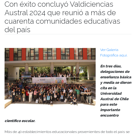
Con éxito concluyó Valdiciencias
Austral 2024 que reunió a más de
cuarenta comunidades educativas
del país
Publicado el
29/11/2024
- Facultad de Filosofía y Humanidades
Ver Galería
Fotográfica aquí.
En tres días,
delegaciones de
enseñanza básica
y media se dieron
cita en la
Universidad
Austral de Chile
para este
importante
encuentro
científico escolar.
Más de 40 establecimientos educacionales provenientes de todo el país se