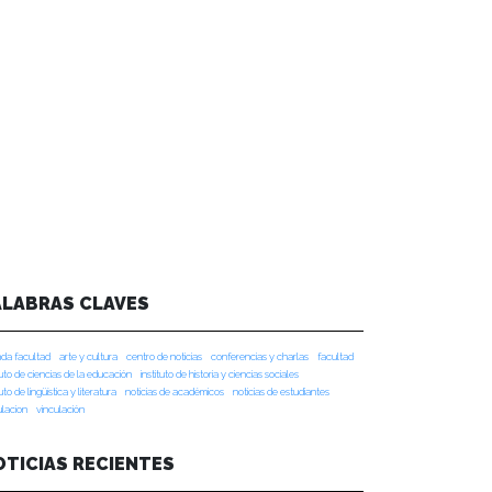
ALABRAS CLAVES
da facultad
arte y cultura
centro de noticias
conferencias y charlas
facultad
tuto de ciencias de la educación
instituto de historia y ciencias sociales
tuto de lingüística y literatura
noticias de académicos
noticias de estudiantes
ulacion
vinculación
OTICIAS RECIENTES