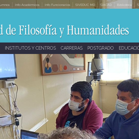
lumnos
Info Académicos
Info Funcionarios
SIVEDUC MD
SIACAD
Biblioteca
S
INSTITUTOS Y CENTROS
CARRERAS
POSTGRADO
EDUCACI