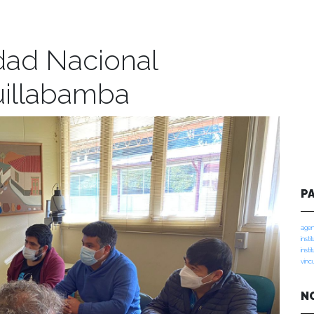
dad Nacional
Quillabamba
P
agen
insti
insti
vinc
N